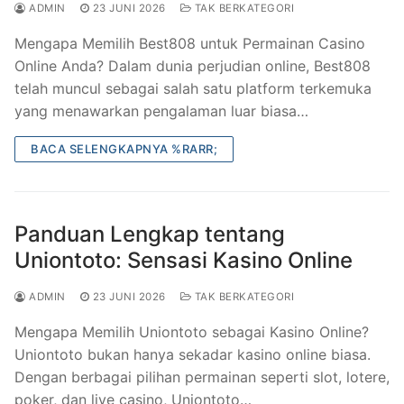
ADMIN
23 JUNI 2026
TAK BERKATEGORI
Mengapa Memilih Best808 untuk Permainan Casino
Online Anda? Dalam dunia perjudian online, Best808
telah muncul sebagai salah satu platform terkemuka
yang menawarkan pengalaman luar biasa…
BACA SELENGKAPNYA %RARR;
Panduan Lengkap tentang
Uniontoto: Sensasi Kasino Online
ADMIN
23 JUNI 2026
TAK BERKATEGORI
Mengapa Memilih Uniontoto sebagai Kasino Online?
Uniontoto bukan hanya sekadar kasino online biasa.
Dengan berbagai pilihan permainan seperti slot, lotere,
poker, dan live casino, Uniontoto…