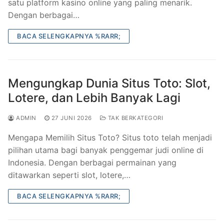
satu platform kasino online yang paling menarik.
Dengan berbagai…
BACA SELENGKAPNYA %RARR;
Mengungkap Dunia Situs Toto: Slot,
Lotere, dan Lebih Banyak Lagi
ADMIN
27 JUNI 2026
TAK BERKATEGORI
Mengapa Memilih Situs Toto? Situs toto telah menjadi
pilihan utama bagi banyak penggemar judi online di
Indonesia. Dengan berbagai permainan yang
ditawarkan seperti slot, lotere,…
BACA SELENGKAPNYA %RARR;