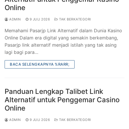
Online
ADMIN
9 JULI 2026
TAK BERKATEGORI
Memahami Pasarjp Link Alternatif dalam Dunia Kasino
Online Dalam era digital yang semakin berkembang,
Pasarjp link alternatif menjadi istilah yang tak asing
lagi bagi para…
BACA SELENGKAPNYA %RARR;
Panduan Lengkap Talibet Link
Alternatif untuk Penggemar Casino
Online
ADMIN
9 JULI 2026
TAK BERKATEGORI