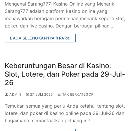
Mengenal Sarang777: Kasino Online yang Menarik
Sarang777 adalah platform kasino online yang
menawarkan beragam permainan menarik seperti slot,
poker, dan live casino. Dengan berbagai pilihan…
BACA SELENGKAPNYA %RARR;
Keberuntungan Besar di Kasino:
Slot, Lotere, dan Poker pada 29-Jul-
26
ADMIN
27 JULI 2026
TAK BERKATEGORI
Temukan semua yang perlu Anda ketahui tentang slot,
lotere, dan poker di kasino online pada 29-Jul-26 dan
bagaimana memanfaatkan peluang ini!