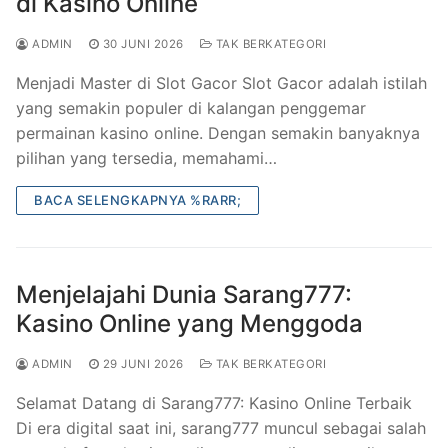
di Kasino Online
ADMIN
30 JUNI 2026
TAK BERKATEGORI
Menjadi Master di Slot Gacor Slot Gacor adalah istilah
yang semakin populer di kalangan penggemar
permainan kasino online. Dengan semakin banyaknya
pilihan yang tersedia, memahami…
BACA SELENGKAPNYA %RARR;
Menjelajahi Dunia Sarang777:
Kasino Online yang Menggoda
ADMIN
29 JUNI 2026
TAK BERKATEGORI
Selamat Datang di Sarang777: Kasino Online Terbaik
Di era digital saat ini, sarang777 muncul sebagai salah