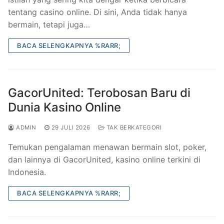
tentang casino online. Di sini, Anda tidak hanya
bermain, tetapi juga…
BACA SELENGKAPNYA %RARR;
GacorUnited: Terobosan Baru di
Dunia Kasino Online
ADMIN
29 JULI 2026
TAK BERKATEGORI
Temukan pengalaman menawan bermain slot, poker,
dan lainnya di GacorUnited, kasino online terkini di
Indonesia.
BACA SELENGKAPNYA %RARR;