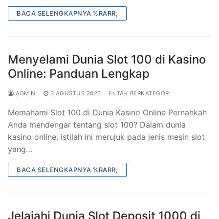
BACA SELENGKAPNYA %RARR;
Menyelami Dunia Slot 100 di Kasino
Online: Panduan Lengkap
ADMIN
3 AGUSTUS 2026
TAK BERKATEGORI
Memahami Slot 100 di Dunia Kasino Online Pernahkah
Anda mendengar tentang slot 100? Dalam dunia
kasino online, istilah ini merujuk pada jenis mesin slot
yang…
BACA SELENGKAPNYA %RARR;
Jelajahi Dunia Slot Deposit 1000 di