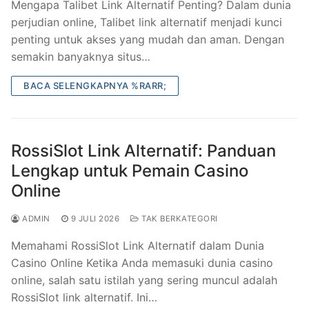
Mengapa Talibet Link Alternatif Penting? Dalam dunia
perjudian online, Talibet link alternatif menjadi kunci
penting untuk akses yang mudah dan aman. Dengan
semakin banyaknya situs…
BACA SELENGKAPNYA %RARR;
RossiSlot Link Alternatif: Panduan
Lengkap untuk Pemain Casino
Online
ADMIN
9 JULI 2026
TAK BERKATEGORI
Memahami RossiSlot Link Alternatif dalam Dunia
Casino Online Ketika Anda memasuki dunia casino
online, salah satu istilah yang sering muncul adalah
RossiSlot link alternatif. Ini…