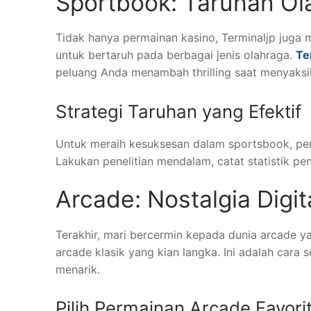
Sportbook: Taruhan Ol
Tidak hanya permainan kasino, Terminaljp jug
untuk bertaruh pada berbagai jenis olahraga.
Ter
peluang Anda menambah thrilling saat menyaksik
Strategi Taruhan yang Efektif
Untuk meraih kesuksesan dalam sportsbook, pen
Lakukan penelitian mendalam, catat statistik pen
Arcade: Nostalgia Digit
Terakhir, mari bercermin kepada dunia arcade 
arcade klasik yang kian langka. Ini adalah cara
menarik.
Pilih Permainan Arcade Favori