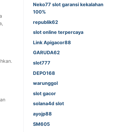
Neko77 slot garansi kekalahan
100%
a
republik62
a,
slot online terpercaya
Link Apigacor88
GARUDA62
uhkan.
slot777
DEPO168
warunggol
slot gacor
nan
solana4d slot
ayojp88
SM605