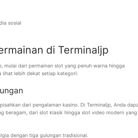
ia sosial
ermainan di Terminaljp
p, mulai dari permainan slot yang penuh warna hingga
lihat lebih dekat setiap kategori:
tungan
pisahkan dari pengalaman kasino. Di Terminaljp, Anda dap
 beragam, dari slot klasik hingga slot video modern yang
ia dengan tiga gulungan tradisional.