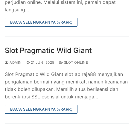
perjudian online. Melalui sistem ini, pemain dapat
langsung…
BACA SELENGKAPNYA %RARR;
Slot Pragmatic Wild Giant
ADMIN
21 JUNI 2025
SLOT ONLINE
Slot Pragmatic Wild Giant slot apiraja88 menyajikan
pengalaman bermain yang memikat, namun keamanan
tidak boleh dilupakan. Memilih situs berlisensi dan
berenkripsi SSL esensial untuk menjaga…
BACA SELENGKAPNYA %RARR;