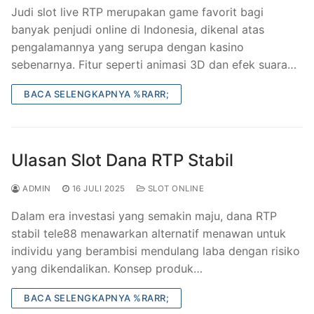
Judi slot live RTP merupakan game favorit bagi
banyak penjudi online di Indonesia, dikenal atas
pengalamannya yang serupa dengan kasino
sebenarnya. Fitur seperti animasi 3D dan efek suara…
BACA SELENGKAPNYA %RARR;
Ulasan Slot Dana RTP Stabil
ADMIN
16 JULI 2025
SLOT ONLINE
Dalam era investasi yang semakin maju, dana RTP
stabil tele88 menawarkan alternatif menawan untuk
individu yang berambisi mendulang laba dengan risiko
yang dikendalikan. Konsep produk…
BACA SELENGKAPNYA %RARR;