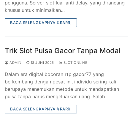
pengguna. Server-slot luar anti delay, yang dirancang
khusus untuk minimalkan…
BACA SELENGKAPNYA %RARR;
Trik Slot Pulsa Gacor Tanpa Modal
ADMIN
18 JUNI 2025
SLOT ONLINE
Dalam era digital bocoran rtp gacor77 yang
berkembang dengan pesat ini, individu sering kali
berupaya menemukan metode untuk mendapatkan
pulsa tanpa harus mengeluarkan uang. Salah…
BACA SELENGKAPNYA %RARR;