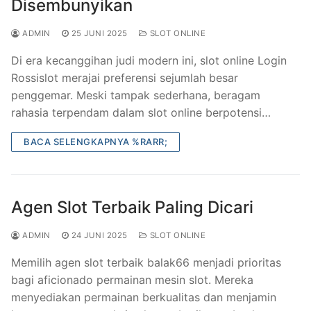
Disembunyikan
ADMIN
25 JUNI 2025
SLOT ONLINE
Di era kecanggihan judi modern ini, slot online Login
Rossislot merajai preferensi sejumlah besar
penggemar. Meski tampak sederhana, beragam
rahasia terpendam dalam slot online berpotensi…
BACA SELENGKAPNYA %RARR;
Agen Slot Terbaik Paling Dicari
ADMIN
24 JUNI 2025
SLOT ONLINE
Memilih agen slot terbaik balak66 menjadi prioritas
bagi aficionado permainan mesin slot. Mereka
menyediakan permainan berkualitas dan menjamin