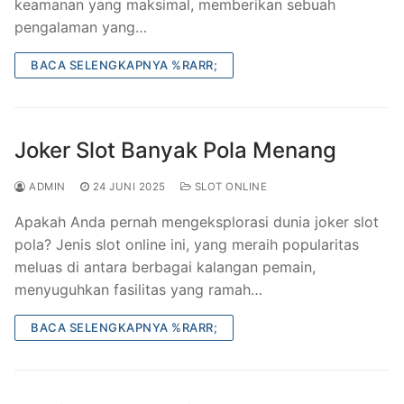
keamanan yang maksimal, memberikan sebuah
pengalaman yang…
BACA SELENGKAPNYA %RARR;
Joker Slot Banyak Pola Menang
ADMIN
24 JUNI 2025
SLOT ONLINE
Apakah Anda pernah mengeksplorasi dunia joker slot
pola? Jenis slot online ini, yang meraih popularitas
meluas di antara berbagai kalangan pemain,
menyuguhkan fasilitas yang ramah…
BACA SELENGKAPNYA %RARR;