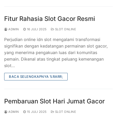
Fitur Rahasia Slot Gacor Resmi
ADMIN
16 JULI 2025
SLOT ONLINE
Perjudian online idn slot mengalami transformasi
signifikan dengan kedatangan permainan slot gacor,
yang menerima pengakuan luas dari komunitas
pemain. Dikenal atas tingkat peluang kemenangan
slot…
BACA SELENGKAPNYA %RARR;
Pembaruan Slot Hari Jumat Gacor
ADMIN
15 JULI 2025
SLOT ONLINE