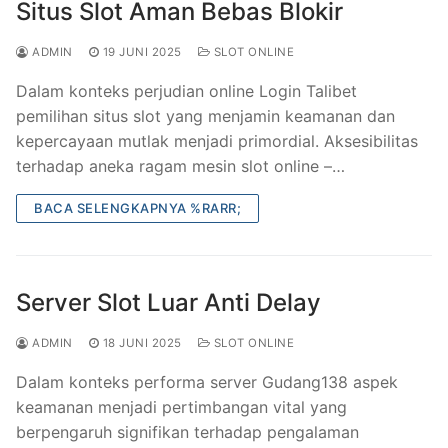
Situs Slot Aman Bebas Blokir
ADMIN
19 JUNI 2025
SLOT ONLINE
Dalam konteks perjudian online Login Talibet
pemilihan situs slot yang menjamin keamanan dan
kepercayaan mutlak menjadi primordial. Aksesibilitas
terhadap aneka ragam mesin slot online –…
BACA SELENGKAPNYA %RARR;
Server Slot Luar Anti Delay
ADMIN
18 JUNI 2025
SLOT ONLINE
Dalam konteks performa server Gudang138 aspek
keamanan menjadi pertimbangan vital yang
berpengaruh signifikan terhadap pengalaman