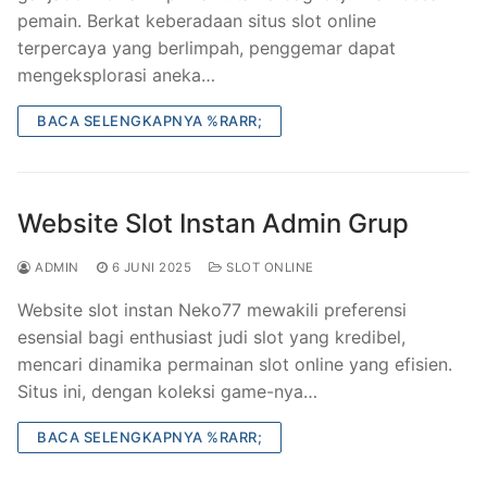
pemain. Berkat keberadaan situs slot online
terpercaya yang berlimpah, penggemar dapat
mengeksplorasi aneka…
BACA SELENGKAPNYA %RARR;
Website Slot Instan Admin Grup
ADMIN
6 JUNI 2025
SLOT ONLINE
Website slot instan Neko77 mewakili preferensi
esensial bagi enthusiast judi slot yang kredibel,
mencari dinamika permainan slot online yang efisien.
Situs ini, dengan koleksi game-nya…
BACA SELENGKAPNYA %RARR;