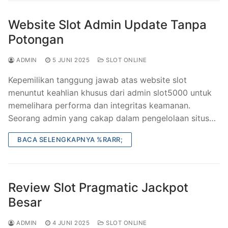
Website Slot Admin Update Tanpa
Potongan
ADMIN
5 JUNI 2025
SLOT ONLINE
Kepemilikan tanggung jawab atas website slot
menuntut keahlian khusus dari admin slot5000 untuk
memelihara performa dan integritas keamanan.
Seorang admin yang cakap dalam pengelolaan situs…
BACA SELENGKAPNYA %RARR;
Review Slot Pragmatic Jackpot
Besar
ADMIN
4 JUNI 2025
SLOT ONLINE