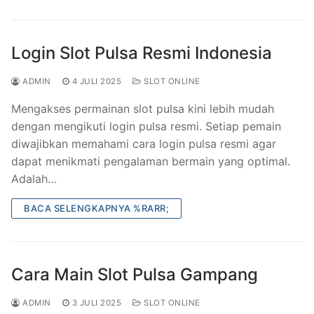
Login Slot Pulsa Resmi Indonesia
ADMIN
4 JULI 2025
SLOT ONLINE
Mengakses permainan slot pulsa kini lebih mudah
dengan mengikuti login pulsa resmi. Setiap pemain
diwajibkan memahami cara login pulsa resmi agar
dapat menikmati pengalaman bermain yang optimal.
Adalah…
BACA SELENGKAPNYA %RARR;
Cara Main Slot Pulsa Gampang
ADMIN
3 JULI 2025
SLOT ONLINE