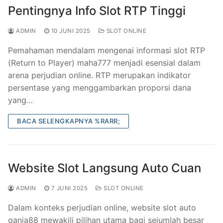
Pentingnya Info Slot RTP Tinggi
ADMIN
10 JUNI 2025
SLOT ONLINE
Pemahaman mendalam mengenai informasi slot RTP
(Return to Player) maha777 menjadi esensial dalam
arena perjudian online. RTP merupakan indikator
persentase yang menggambarkan proporsi dana
yang…
BACA SELENGKAPNYA %RARR;
Website Slot Langsung Auto Cuan
ADMIN
7 JUNI 2025
SLOT ONLINE
Dalam konteks perjudian online, website slot auto
ganja88 mewakili pilihan utama bagi sejumlah besar