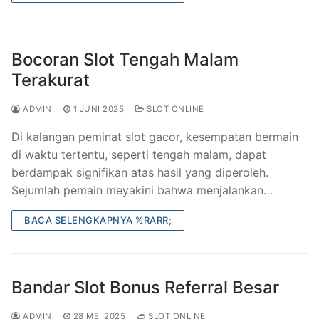
Bocoran Slot Tengah Malam
Terakurat
ADMIN
1 JUNI 2025
SLOT ONLINE
Di kalangan peminat slot gacor, kesempatan bermain
di waktu tertentu, seperti tengah malam, dapat
berdampak signifikan atas hasil yang diperoleh.
Sejumlah pemain meyakini bahwa menjalankan…
BACA SELENGKAPNYA %RARR;
Bandar Slot Bonus Referral Besar
ADMIN
28 MEI 2025
SLOT ONLINE