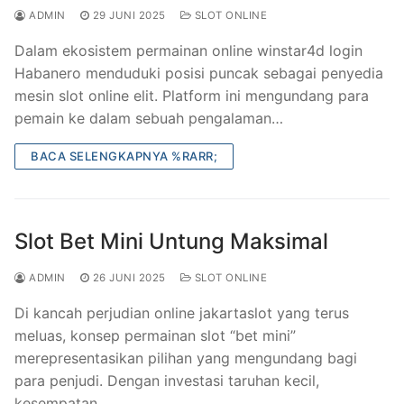
ADMIN
29 JUNI 2025
SLOT ONLINE
Dalam ekosistem permainan online winstar4d login
Habanero menduduki posisi puncak sebagai penyedia
mesin slot online elit. Platform ini mengundang para
pemain ke dalam sebuah pengalaman…
BACA SELENGKAPNYA %RARR;
Slot Bet Mini Untung Maksimal
ADMIN
26 JUNI 2025
SLOT ONLINE
Di kancah perjudian online jakartaslot yang terus
meluas, konsep permainan slot “bet mini”
merepresentasikan pilihan yang mengundang bagi
para penjudi. Dengan investasi taruhan kecil,
kesempatan…