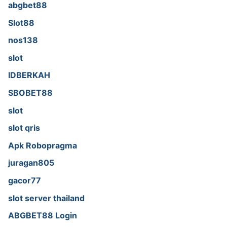
abgbet88
Slot88
nos138
slot
IDBERKAH
SBOBET88
slot
slot qris
Apk Robopragma
juragan805
gacor77
slot server thailand
ABGBET88 Login