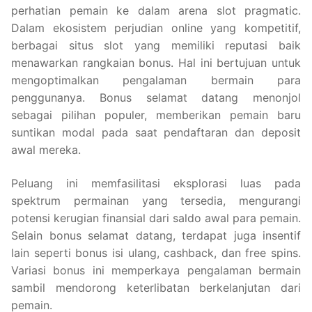
perhatian pemain ke dalam arena slot pragmatic.
Dalam ekosistem perjudian online yang kompetitif,
berbagai situs slot yang memiliki reputasi baik
menawarkan rangkaian bonus. Hal ini bertujuan untuk
mengoptimalkan pengalaman bermain para
penggunanya. Bonus selamat datang menonjol
sebagai pilihan populer, memberikan pemain baru
suntikan modal pada saat pendaftaran dan deposit
awal mereka.
Peluang ini memfasilitasi eksplorasi luas pada
spektrum permainan yang tersedia, mengurangi
potensi kerugian finansial dari saldo awal para pemain.
Selain bonus selamat datang, terdapat juga insentif
lain seperti bonus isi ulang, cashback, dan free spins.
Variasi bonus ini memperkaya pengalaman bermain
sambil mendorong keterlibatan berkelanjutan dari
pemain.