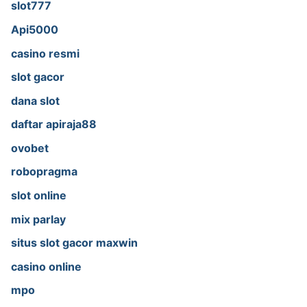
slot777
Api5000
casino resmi
slot gacor
dana slot
daftar apiraja88
ovobet
robopragma
slot online
mix parlay
situs slot gacor maxwin
casino online
mpo