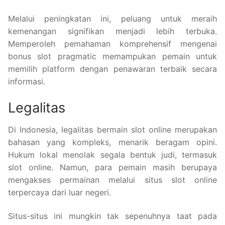
Melalui peningkatan ini, peluang untuk meraih
kemenangan signifikan menjadi lebih terbuka.
Memperoleh pemahaman komprehensif mengenai
bonus slot pragmatic memampukan pemain untuk
memilih platform dengan penawaran terbaik secara
informasi.
Legalitas
Di Indonesia, legalitas bermain slot online merupakan
bahasan yang kompleks, menarik beragam opini.
Hukum lokal menolak segala bentuk judi, termasuk
slot online. Namun, para pemain masih berupaya
mengakses permainan melalui situs slot online
terpercaya dari luar negeri.
Situs-situs ini mungkin tak sepenuhnya taat pada