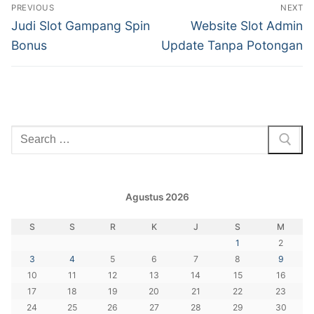
Navigasi
PREVIOUS
NEXT
pos
Previous
Next
Judi Slot Gampang Spin
Website Slot Admin
post:
post:
Bonus
Update Tanpa Potongan
Cari:
Agustus 2026
S
S
R
K
J
S
M
1
2
3
4
5
6
7
8
9
10
11
12
13
14
15
16
17
18
19
20
21
22
23
24
25
26
27
28
29
30