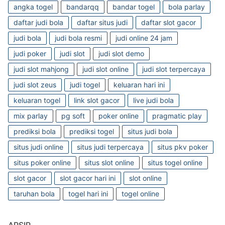
angka togel
bandarqq
bandar togel
bola parlay
daftar judi bola
daftar situs judi
daftar slot gacor
judi bola
judi bola resmi
judi online 24 jam
judi poker
judi slot
judi slot demo
judi slot mahjong
judi slot online
judi slot terpercaya
judi slot zeus
judi togel
keluaran hari ini
keluaran togel
link slot gacor
live judi bola
mix parlay
pg soft
poker online
pragmatic play
prediksi bola
prediksi togel
situs judi bola
situs judi online
situs judi terpercaya
situs pkv poker
situs poker online
situs slot online
situs togel online
slot gacor
slot gacor hari ini
slot online
taruhan bola
togel hari ini
togel online