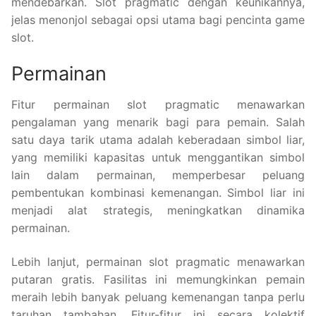
mendebarkan. Slot pragmatic dengan keunikannya,
jelas menonjol sebagai opsi utama bagi pencinta game
slot.
Permainan
Fitur permainan slot pragmatic menawarkan
pengalaman yang menarik bagi para pemain. Salah
satu daya tarik utama adalah keberadaan simbol liar,
yang memiliki kapasitas untuk menggantikan simbol
lain dalam permainan, memperbesar peluang
pembentukan kombinasi kemenangan. Simbol liar ini
menjadi alat strategis, meningkatkan dinamika
permainan.
Lebih lanjut, permainan slot pragmatic menawarkan
putaran gratis. Fasilitas ini memungkinkan pemain
meraih lebih banyak peluang kemenangan tanpa perlu
taruhan tambahan. Fitur-fitur ini secara kolektif