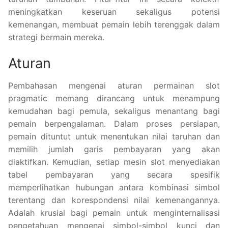
meningkatkan keseruan sekaligus potensi
kemenangan, membuat pemain lebih terenggak dalam
strategi bermain mereka.
Aturan
Pembahasan mengenai aturan permainan slot
pragmatic memang dirancang untuk menampung
kemudahan bagi pemula, sekaligus menantang bagi
pemain berpengalaman. Dalam proses persiapan,
pemain dituntut untuk menentukan nilai taruhan dan
memilih jumlah garis pembayaran yang akan
diaktifkan. Kemudian, setiap mesin slot menyediakan
tabel pembayaran yang secara spesifik
memperlihatkan hubungan antara kombinasi simbol
terentang dan korespondensi nilai kemenangannya.
Adalah krusial bagi pemain untuk menginternalisasi
pengetahuan mengenai simbol-simbol kunci dan