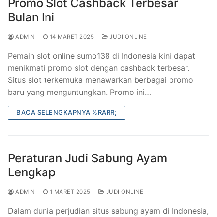
Promo Slot Cashback Terbesar
Bulan Ini
ADMIN
14 MARET 2025
JUDI ONLINE
Pemain slot online sumo138 di Indonesia kini dapat
menikmati promo slot dengan cashback terbesar.
Situs slot terkemuka menawarkan berbagai promo
baru yang menguntungkan. Promo ini…
BACA SELENGKAPNYA %RARR;
Peraturan Judi Sabung Ayam
Lengkap
ADMIN
1 MARET 2025
JUDI ONLINE
Dalam dunia perjudian situs sabung ayam di Indonesia,