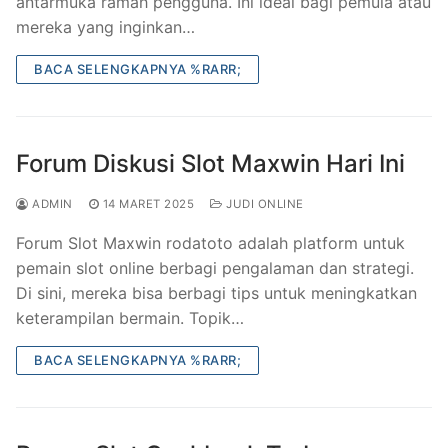
antarmuka ramah pengguna. Ini ideal bagi pemula atau
mereka yang inginkan…
BACA SELENGKAPNYA %RARR;
Forum Diskusi Slot Maxwin Hari Ini
ADMIN
14 MARET 2025
JUDI ONLINE
Forum Slot Maxwin rodatoto adalah platform untuk
pemain slot online berbagi pengalaman dan strategi.
Di sini, mereka bisa berbagi tips untuk meningkatkan
keterampilan bermain. Topik…
BACA SELENGKAPNYA %RARR;