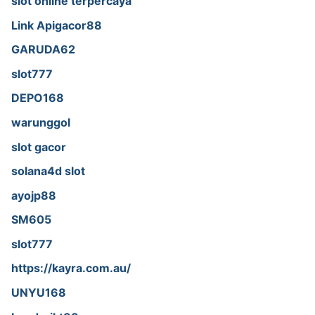
slot online terpercaya
Link Apigacor88
GARUDA62
slot777
DEPO168
warunggol
slot gacor
solana4d slot
ayojp88
SM605
slot777
https://kayra.com.au/
UNYU168