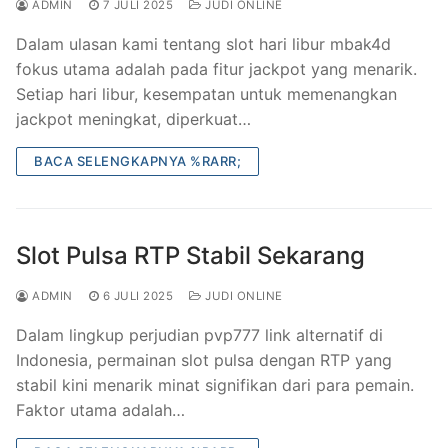
ADMIN
7 JULI 2025
JUDI ONLINE
Dalam ulasan kami tentang slot hari libur mbak4d
fokus utama adalah pada fitur jackpot yang menarik.
Setiap hari libur, kesempatan untuk memenangkan
jackpot meningkat, diperkuat…
BACA SELENGKAPNYA %RARR;
Slot Pulsa RTP Stabil Sekarang
ADMIN
6 JULI 2025
JUDI ONLINE
Dalam lingkup perjudian pvp777 link alternatif di
Indonesia, permainan slot pulsa dengan RTP yang
stabil kini menarik minat signifikan dari para pemain.
Faktor utama adalah…