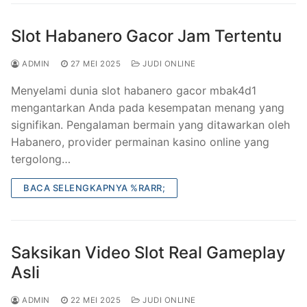
Slot Habanero Gacor Jam Tertentu
ADMIN
27 MEI 2025
JUDI ONLINE
Menyelami dunia slot habanero gacor mbak4d1
mengantarkan Anda pada kesempatan menang yang
signifikan. Pengalaman bermain yang ditawarkan oleh
Habanero, provider permainan kasino online yang
tergolong…
BACA SELENGKAPNYA %RARR;
Saksikan Video Slot Real Gameplay
Asli
ADMIN
22 MEI 2025
JUDI ONLINE