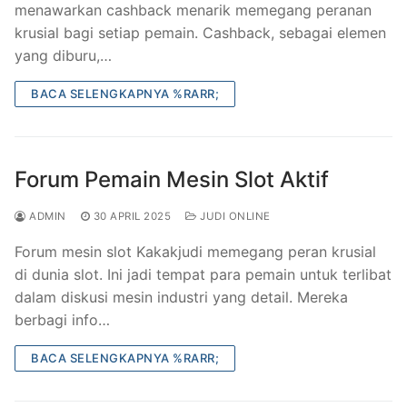
menawarkan cashback menarik memegang peranan
krusial bagi setiap pemain. Cashback, sebagai elemen
yang diburu,…
BACA SELENGKAPNYA %RARR;
Forum Pemain Mesin Slot Aktif
ADMIN
30 APRIL 2025
JUDI ONLINE
Forum mesin slot Kakakjudi memegang peran krusial
di dunia slot. Ini jadi tempat para pemain untuk terlibat
dalam diskusi mesin industri yang detail. Mereka
berbagi info…
BACA SELENGKAPNYA %RARR;