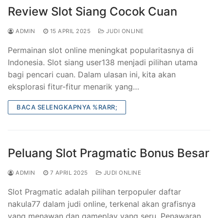
Review Slot Siang Cocok Cuan
ADMIN
15 APRIL 2025
JUDI ONLINE
Permainan slot online meningkat popularitasnya di
Indonesia. Slot siang user138 menjadi pilihan utama
bagi pencari cuan. Dalam ulasan ini, kita akan
eksplorasi fitur-fitur menarik yang…
BACA SELENGKAPNYA %RARR;
Peluang Slot Pragmatic Bonus Besar
ADMIN
7 APRIL 2025
JUDI ONLINE
Slot Pragmatic adalah pilihan terpopuler daftar
nakula77 dalam judi online, terkenal akan grafisnya
yang menawan dan gameplay yang seru. Penawaran