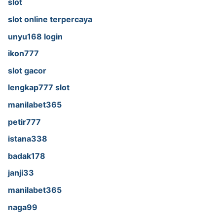
slot
slot online terpercaya
unyu168 login
ikon777
slot gacor
lengkap777 slot
manilabet365
petir777
istana338
badak178
janji33
manilabet365
naga99