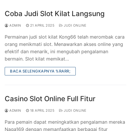
Coba Judi Slot Kilat Langsung
ADMIN
21 APRIL 2025
JUDI ONLINE
Permainan judi slot kilat Kong66 telah merombak cara
orang menikmati slot. Menawarkan akses online yang
efektif dan menarik, ini mengubah pengalaman
bermain. Slot kilat memikat…
BACA SELENGKAPNYA %RARR;
Casino Slot Online Full Fitur
ADMIN
18 APRIL 2025
JUDI ONLINE
Para pemain dapat meningkatkan pengalaman mereka
Naga169 dengan memanfaatkan berbagai fitur