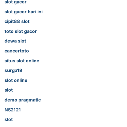
slot gacor
slot gacor hari ini
cipit88 slot
toto slot gacor
dewa slot
cancertoto
situs slot online
surga19
slot online
slot
demo pragmatic
NS2121
slot