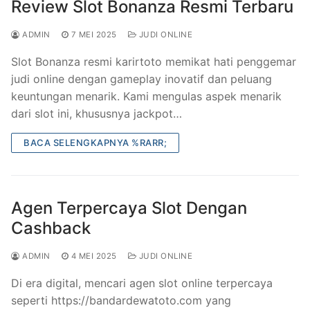
Review Slot Bonanza Resmi Terbaru
ADMIN
7 MEI 2025
JUDI ONLINE
Slot Bonanza resmi karirtoto memikat hati penggemar
judi online dengan gameplay inovatif dan peluang
keuntungan menarik. Kami mengulas aspek menarik
dari slot ini, khususnya jackpot…
BACA SELENGKAPNYA %RARR;
Agen Terpercaya Slot Dengan
Cashback
ADMIN
4 MEI 2025
JUDI ONLINE
Di era digital, mencari agen slot online terpercaya
seperti https://bandardewatoto.com yang