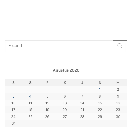
Cari:
Agustus 2026
S
S
R
K
J
S
M
1
2
3
4
5
6
7
8
9
10
11
12
13
14
15
16
17
18
19
20
21
22
23
24
25
26
27
28
29
30
31