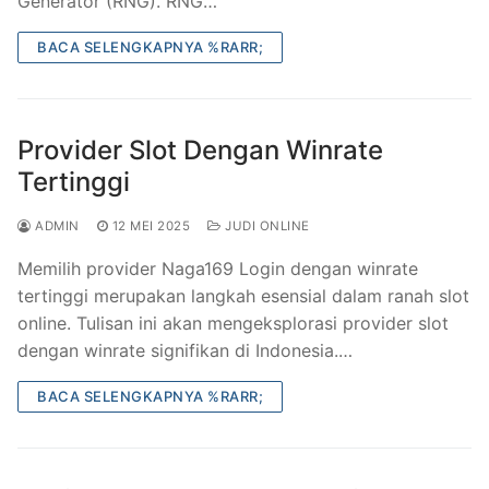
Generator (RNG). RNG…
BACA SELENGKAPNYA %RARR;
Provider Slot Dengan Winrate
Tertinggi
ADMIN
12 MEI 2025
JUDI ONLINE
Memilih provider Naga169 Login dengan winrate
tertinggi merupakan langkah esensial dalam ranah slot
online. Tulisan ini akan mengeksplorasi provider slot
dengan winrate signifikan di Indonesia.…
BACA SELENGKAPNYA %RARR;