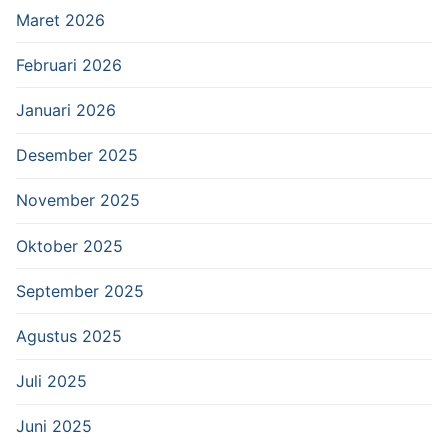
Maret 2026
Februari 2026
Januari 2026
Desember 2025
November 2025
Oktober 2025
September 2025
Agustus 2025
Juli 2025
Juni 2025