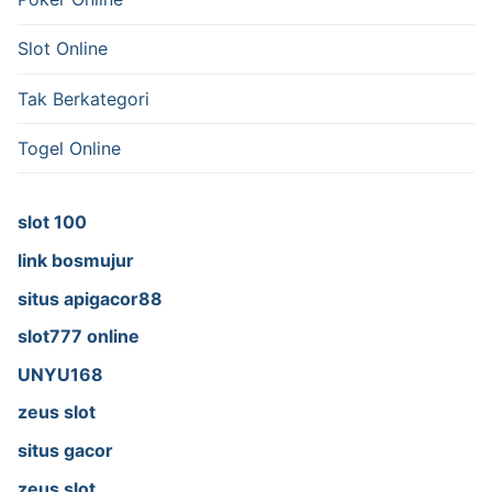
Slot Online
Tak Berkategori
Togel Online
slot 100
link bosmujur
situs apigacor88
slot777 online
UNYU168
zeus slot
situs gacor
zeus slot