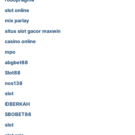
slot online
mix parlay
situs slot gacor maxwin
casino online
mpo
abgbet88
Slot88
nos138
slot
IDBERKAH
SBOBET88
slot