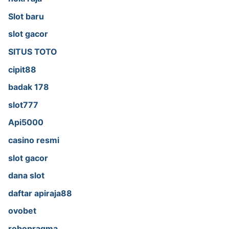
Slot baru
slot gacor
SITUS TOTO
cipit88
badak 178
slot777
Api5000
casino resmi
slot gacor
dana slot
daftar apiraja88
ovobet
robopragma