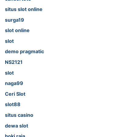
situs slot online
surga19
slot online
slot
demo pragmatic
NS2121
slot
naga99
Ceri Slot
slot88
situs casino
dewa slot
hoki raja