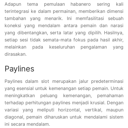
Adapun tema pemulaan habanero sering kali
terintegrasi ke dalam permainan, memberikan dimensi
tambahan yang menarik. Ini memfasilitasi sebuah
koneksi yang mendalam antara pemain dan narasi
yang dibentangkan, serta latar yang dipilih. Hasilnya,
setiap sesi tidak semata-mata fokus pada hasil akhir,
melainkan pada keseluruhan pengalaman yang
dirasakan.
Paylines
Paylines dalam slot merupakan jalur predeterminasi
yang esensial untuk kemenangan setiap pemain. Untuk
meningkatkan peluang kemenangan, pemahaman
terhadap perhitungan paylines menjadi krusial. Dengan
variasi yang meliputi horizontal, vertikal, maupun
diagonal, pemain diharuskan untuk mendalami sistem
ini secara mendalam.