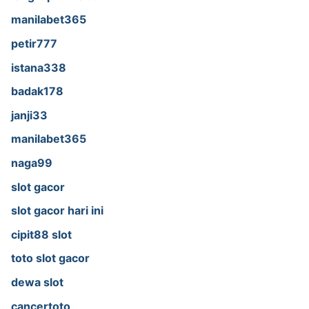
manilabet365
petir777
istana338
badak178
janji33
manilabet365
naga99
slot gacor
slot gacor hari ini
cipit88 slot
toto slot gacor
dewa slot
cancertoto