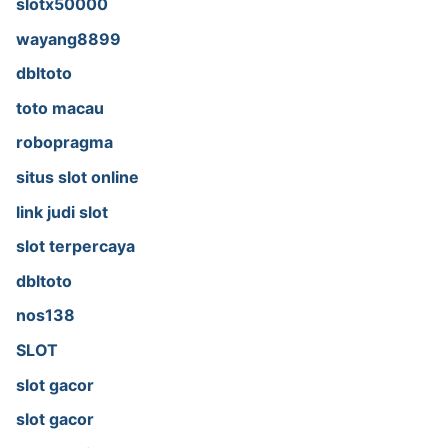
slotx50000
wayang8899
dbltoto
toto macau
robopragma
situs slot online
link judi slot
slot terpercaya
dbltoto
nos138
SLOT
slot gacor
slot gacor