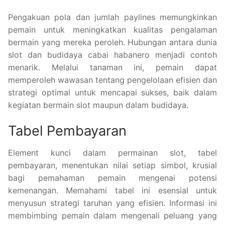
Pengakuan pola dan jumlah paylines memungkinkan
pemain untuk meningkatkan kualitas pengalaman
bermain yang mereka peroleh. Hubungan antara dunia
slot dan budidaya cabai habanero menjadi contoh
menarik. Melalui tanaman ini, pemain dapat
memperoleh wawasan tentang pengelolaan efisien dan
strategi optimal untuk mencapai sukses, baik dalam
kegiatan bermain slot maupun dalam budidaya.
Tabel Pembayaran
Element kunci dalam permainan slot, tabel
pembayaran, menentukan nilai setiap simbol, krusial
bagi pemahaman pemain mengenai potensi
kemenangan. Memahami tabel ini esensial untuk
menyusun strategi taruhan yang efisien. Informasi ini
membimbing pemain dalam mengenali peluang yang