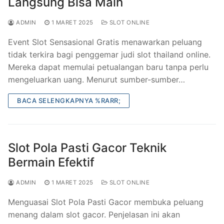
Langsung Bisa Main
ADMIN
1 MARET 2025
SLOT ONLINE
Event Slot Sensasional Gratis menawarkan peluang
tidak terkira bagi penggemar judi slot thailand online.
Mereka dapat memulai petualangan baru tanpa perlu
mengeluarkan uang. Menurut sumber-sumber…
BACA SELENGKAPNYA %RARR;
Slot Pola Pasti Gacor Teknik
Bermain Efektif
ADMIN
1 MARET 2025
SLOT ONLINE
Menguasai Slot Pola Pasti Gacor membuka peluang
menang dalam slot gacor. Penjelasan ini akan