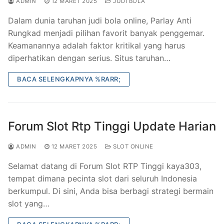
ADMIN
12 MARET 2025
JUDI BOLA
Dalam dunia taruhan judi bola online, Parlay Anti
Rungkad menjadi pilihan favorit banyak penggemar.
Keamanannya adalah faktor kritikal yang harus
diperhatikan dengan serius. Situs taruhan…
BACA SELENGKAPNYA %RARR;
Forum Slot Rtp Tinggi Update Harian
ADMIN
12 MARET 2025
SLOT ONLINE
Selamat datang di Forum Slot RTP Tinggi kaya303,
tempat dimana pecinta slot dari seluruh Indonesia
berkumpul. Di sini, Anda bisa berbagi strategi bermain
slot yang…