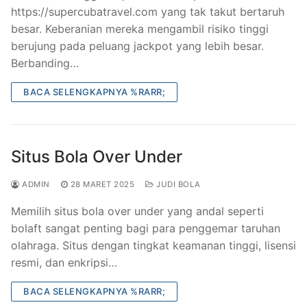
https://supercubatravel.com yang tak takut bertaruh
besar. Keberanian mereka mengambil risiko tinggi
berujung pada peluang jackpot yang lebih besar.
Berbanding…
BACA SELENGKAPNYA %RARR;
Situs Bola Over Under
ADMIN
28 MARET 2025
JUDI BOLA
Memilih situs bola over under yang andal seperti
bolaft sangat penting bagi para penggemar taruhan
olahraga. Situs dengan tingkat keamanan tinggi, lisensi
resmi, dan enkripsi…
BACA SELENGKAPNYA %RARR;