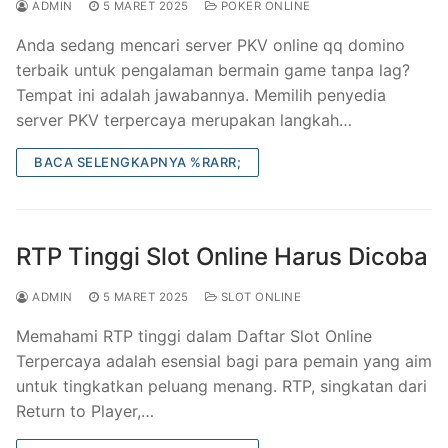
ADMIN
5 MARET 2025
POKER ONLINE
Anda sedang mencari server PKV online qq domino
terbaik untuk pengalaman bermain game tanpa lag?
Tempat ini adalah jawabannya. Memilih penyedia
server PKV terpercaya merupakan langkah…
BACA SELENGKAPNYA %RARR;
RTP Tinggi Slot Online Harus Dicoba
ADMIN
5 MARET 2025
SLOT ONLINE
Memahami RTP tinggi dalam Daftar Slot Online
Terpercaya adalah esensial bagi para pemain yang aim
untuk tingkatkan peluang menang. RTP, singkatan dari
Return to Player,…