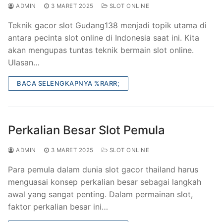
ADMIN
3 MARET 2025
SLOT ONLINE
Teknik gacor slot Gudang138 menjadi topik utama di
antara pecinta slot online di Indonesia saat ini. Kita
akan mengupas tuntas teknik bermain slot online.
Ulasan…
BACA SELENGKAPNYA %RARR;
Perkalian Besar Slot Pemula
ADMIN
3 MARET 2025
SLOT ONLINE
Para pemula dalam dunia slot gacor thailand harus
menguasai konsep perkalian besar sebagai langkah
awal yang sangat penting. Dalam permainan slot,
faktor perkalian besar ini…