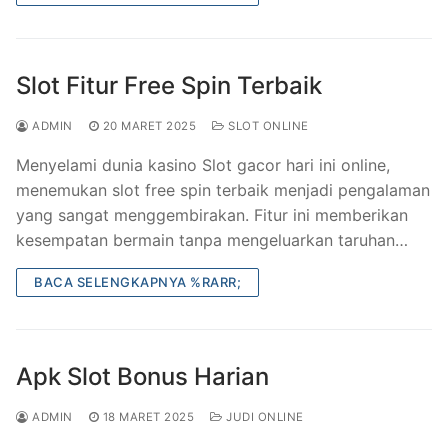
Slot Fitur Free Spin Terbaik
ADMIN
20 MARET 2025
SLOT ONLINE
Menyelami dunia kasino Slot gacor hari ini online,
menemukan slot free spin terbaik menjadi pengalaman
yang sangat menggembirakan. Fitur ini memberikan
kesempatan bermain tanpa mengeluarkan taruhan…
BACA SELENGKAPNYA %RARR;
Apk Slot Bonus Harian
ADMIN
18 MARET 2025
JUDI ONLINE