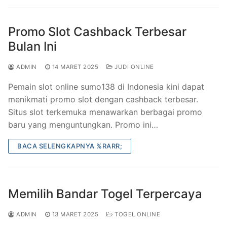
Promo Slot Cashback Terbesar
Bulan Ini
ADMIN
14 MARET 2025
JUDI ONLINE
Pemain slot online sumo138 di Indonesia kini dapat
menikmati promo slot dengan cashback terbesar.
Situs slot terkemuka menawarkan berbagai promo
baru yang menguntungkan. Promo ini…
BACA SELENGKAPNYA %RARR;
Memilih Bandar Togel Terpercaya
ADMIN
13 MARET 2025
TOGEL ONLINE