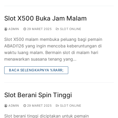
Slot X500 Buka Jam Malam
ADMIN
29 MARET 2025
SLOT ONLINE
Slot X500 malam membuka peluang bagi pemain
ABADI126 yang ingin mencoba keberuntungan di
waktu luang malam. Bermain slot di malam hari
menawarkan suasana tenang yang…
BACA SELENGKAPNYA %RARR;
Slot Berani Spin Tinggi
ADMIN
29 MARET 2025
SLOT ONLINE
Slot berani tinggi diciptakan untuk pemain