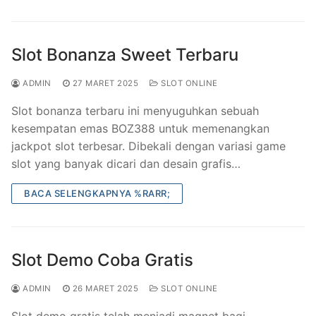
Slot Bonanza Sweet Terbaru
ADMIN
27 MARET 2025
SLOT ONLINE
Slot bonanza terbaru ini menyuguhkan sebuah
kesempatan emas BOZ388 untuk memenangkan
jackpot slot terbesar. Dibekali dengan variasi game
slot yang banyak dicari dan desain grafis…
BACA SELENGKAPNYA %RARR;
Slot Demo Coba Gratis
ADMIN
26 MARET 2025
SLOT ONLINE
Slot demo gratis telah menjadi magnet bagi