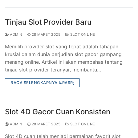
Tinjau Slot Provider Baru
ADMIN
28 MARET 2025
SLOT ONLINE
Memilih provider slot yang tepat adalah tahapan
krusial dalam dunia perjudian slot gacor gampang
menang online. Artikel ini akan membahas tentang
tinjau slot provider teranyar, membantu…
BACA SELENGKAPNYA %RARR;
Slot 4D Gacor Cuan Konsisten
ADMIN
28 MARET 2025
SLOT ONLINE
Slot 4D cuan telah menjadi permainan favorit slot