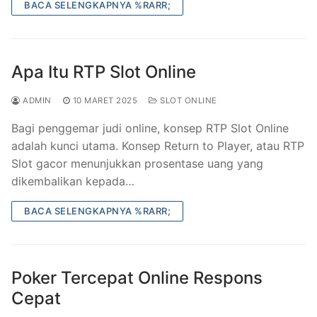
BACA SELENGKAPNYA %RARR;
Apa Itu RTP Slot Online
ADMIN
10 MARET 2025
SLOT ONLINE
Bagi penggemar judi online, konsep RTP Slot Online
adalah kunci utama. Konsep Return to Player, atau RTP
Slot gacor menunjukkan prosentase uang yang
dikembalikan kepada…
BACA SELENGKAPNYA %RARR;
Poker Tercepat Online Respons
Cepat