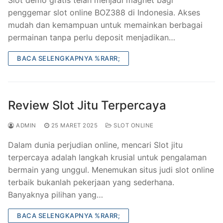
penggemar slot online BOZ388 di Indonesia. Akses
mudah dan kemampuan untuk memainkan berbagai
permainan tanpa perlu deposit menjadikan…
BACA SELENGKAPNYA %RARR;
Review Slot Jitu Terpercaya
ADMIN
25 MARET 2025
SLOT ONLINE
Dalam dunia perjudian online, mencari Slot jitu
terpercaya adalah langkah krusial untuk pengalaman
bermain yang unggul. Menemukan situs judi slot online
terbaik bukanlah pekerjaan yang sederhana.
Banyaknya pilihan yang…
BACA SELENGKAPNYA %RARR;