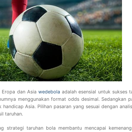
a Eropa dan Asia
wedebola
adalah esensial untuk sukses t
 umumnya menggunakan format odds desimal. Sedangkan p
k handicap Asia. Pilihan pasaran yang sesuai dengan analis
l taruhan.
g strategi taruhan bola membantu mencapai kemenanga