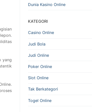
Dunia Kasino Online
KATEGORI
gisian
Casino Online
lepon.
iditas
Judi Bola
Judi Online
n yang
tentik
Poker Online
Slot Online
nline.
Tak Berkategori
proses
Togel Online