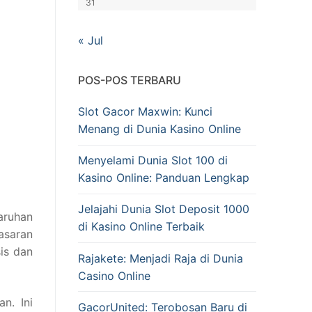
31
« Jul
POS-POS TERBARU
Slot Gacor Maxwin: Kunci
Menang di Dunia Kasino Online
Menyelami Dunia Slot 100 di
Kasino Online: Panduan Lengkap
Jelajahi Dunia Slot Deposit 1000
aruhan
di Kasino Online Terbaik
asaran
is dan
Rajakete: Menjadi Raja di Dunia
Casino Online
n. Ini
GacorUnited: Terobosan Baru di