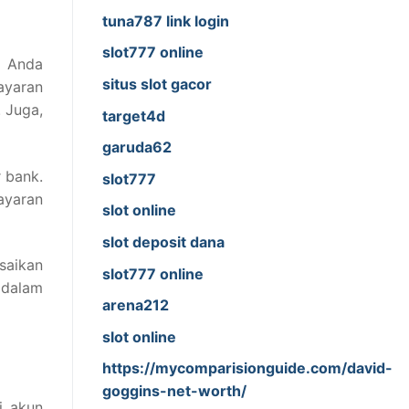
tuna787 link login
slot777 online
. Anda
situs slot gacor
ayaran
 Juga,
target4d
garuda62
 bank.
slot777
ayaran
slot online
slot deposit dana
saikan
slot777 online
 dalam
arena212
slot online
https://mycomparisionguide.com/david-
goggins-net-worth/
i akun