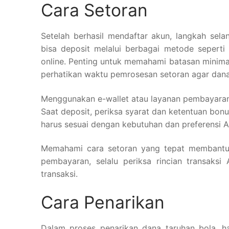
Cara Setoran
Setelah berhasil mendaftar akun, langkah sel
bisa deposit melalui berbagai metode seperti 
online. Penting untuk memahami batasan minimal
perhatikan waktu pemrosesan setoran agar dana
Menggunakan e-wallet atau layanan pembayaran 
Saat deposit, periksa syarat dan ketentuan bo
harus sesuai dengan kebutuhan dan preferensi A
Memahami cara setoran yang tepat membantu 
pembayaran, selalu periksa rincian transaks
transaksi.
Cara Penarikan
Dalam proses penarikan dana taruhan bola, h