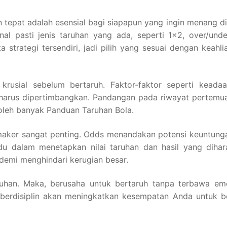
epat adalah esensial bagi siapapun yang ingin menang di
al pasti jenis taruhan yang ada, seperti 1×2, over/unde
 strategi tersendiri, jadi pilih yang sesuai dengan keahl
 krusial sebelum bertaruh. Faktor-faktor seperti keadaa
 harus dipertimbangkan. Pandangan pada riwayat pertemu
 oleh banyak Panduan Taruhan Bola.
ker sangat penting. Odds menandakan potensi keuntung
du dalam menetapkan nilai taruhan dan hasil yang dihar
 demi menghindari kerugian besar.
ruhan. Maka, berusaha untuk bertaruh tanpa terbawa emo
berdisiplin akan meningkatkan kesempatan Anda untuk be