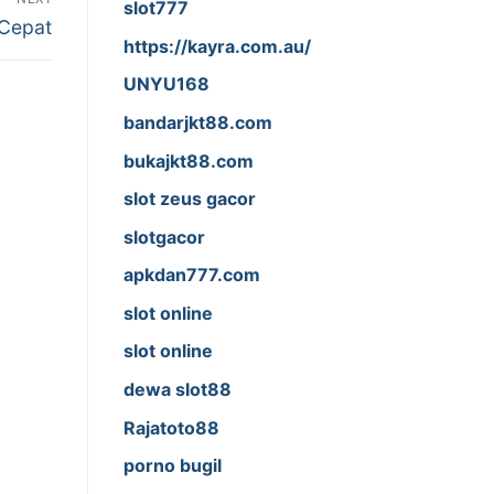
slot777
 Cepat
https://kayra.com.au/
UNYU168
bandarjkt88.com
bukajkt88.com
slot zeus gacor
slotgacor
apkdan777.com
slot online
slot online
dewa slot88
Rajatoto88
porno bugil