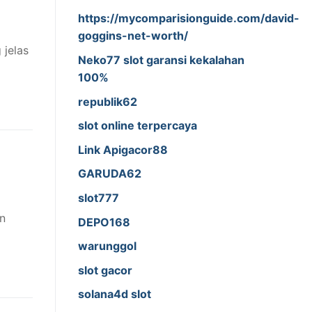
https://mycomparisionguide.com/david-
goggins-net-worth/
 jelas
Neko77 slot garansi kekalahan
100%
republik62
slot online terpercaya
Link Apigacor88
GARUDA62
slot777
an
DEPO168
warunggol
slot gacor
solana4d slot