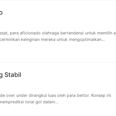
o
sat, para aficionado olahraga bertendensi untuk memilih 
encerminkan keinginan mereka untuk mengoptimalkan…
 Stabil
 over under dirangkul luas oleh para bettor. Konsep ini
 memprediksi total gol dalam…