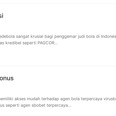
si
debola sangat krusial bagi penggemar judi bola di Indones
itas kredibel seperti PAGCOR…
Bonus
memiliki akses mudah terhadap agen bola terpercaya virusb
s seperti agen sbobet terpercaya…