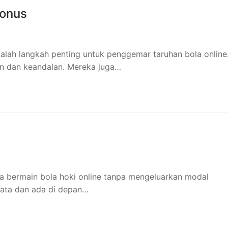
Bonus
dalah langkah penting untuk penggemar taruhan bola online
n dan keandalan. Mereka juga…
a bermain bola hoki online tanpa mengeluarkan modal
yata dan ada di depan…