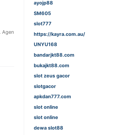
ayojp88
SM605
slot777
. Agen
https://kayra.com.au/
UNYU168
bandarjkt88.com
bukajkt88.com
slot zeus gacor
slotgacor
apkdan777.com
slot online
slot online
dewa slot88