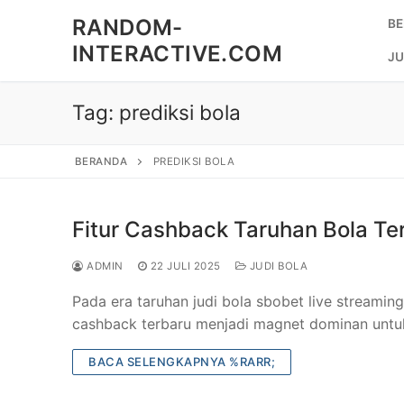
Lompat
RANDOM-
B
ke
INTERACTIVE.COM
konten
JU
Tag:
prediksi bola
BERANDA
PREDIKSI BOLA
Fitur Cashback Taruhan Bola Te
ADMIN
22 JULI 2025
JUDI BOLA
Pada era taruhan judi bola sbobet live streami
cashback terbaru menjadi magnet dominan unt
BACA SELENGKAPNYA %RARR;