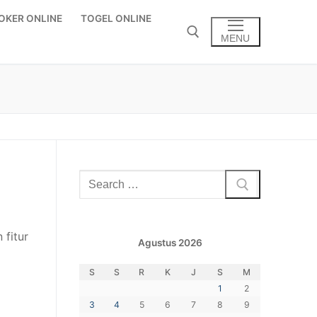
OKER ONLINE
TOGEL ONLINE
MENU
Cari:
Cari:
 fitur
Agustus 2026
S
S
R
K
J
S
M
1
2
3
4
5
6
7
8
9