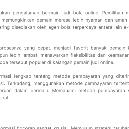
ntukan pengalaman bermain judi bola online. Pemilihan 
ni memungkinkan pemain merasa lebih nyaman dan aman 
ing disediakan oleh agen bola terpercaya antara lain e-w
prosesnya yang cepat, menjadi favorit banyak pemain 
pun lebih lambat, menawarkan fleksibilitas dan keamana
de tersebut populer di kalangan pemain judi online.
formasi lengkap tentang metode pembayaran yang diterim
si. Terkadang, menggunakan metode pembayaran tertent
eruan dalam bermain. Memahami metode pembayaran 
epat.
ormasi bocoran sangat krusial. Menyusun strategi taruha