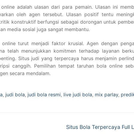
 online adalah ulasan dari para pemain. Ulasan ini memb
rkan oleh agen tersebut. Ulasan positif tentu mening
ritik konstruktif berfungsi sebagai dorongan untuk pembe
 dan media sosial juga sangat membantu.
 online turut menjadi faktor krusial. Agen dengan peng
ena telah menunjukkan komitmen terhadap layanan berkua
nting. Situs judi yang terpercaya harus menjamin perlin
ripsi canggih. Pemilihan tempat taruhan bola online seb
gen secara mendalam.
la
,
judi bola
,
judi bola resmi
,
live judi bola
,
mix parlay
,
predi
Next
Situs Bola Terpercaya Full L
post: