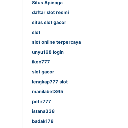
Situs Apinaga
daftar slot resmi
situs slot gacor
slot
slot online terpercaya
unyu168 login
ikon777
slot gacor
lengkap777 slot
manilabet365
petir777
istana338
badak178