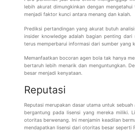
lebih akurat dimungkinkan dengan mengetahui t
menjadi faktor kunci antara menang dan kalah.
Prediksi pertandingan yang akurat butuh anali
insider knowledge adalah bagian penting dari s
terus memperbarui informasi dari sumber yang k
Memanfaatkan bocoran agen bola tak hanya me
bertaruh lebih menarik dan menguntungkan. De
besar menjadi kenyataan.
Reputasi
Reputasi merupakan dasar utama untuk sebuah a
bergantung pada lisensi yang mereka miliki. 
otoritas berwenang. Ini menjamin keadilan berm
mendapatkan lisensi dari otoritas besar sepert