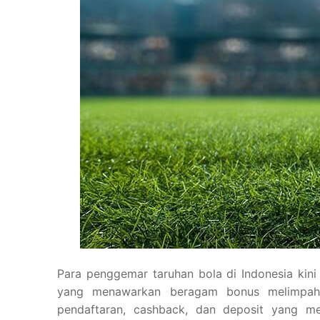
Para penggemar taruhan bola di Indonesia kin
yang menawarkan beragam bonus melimpah.
pendaftaran, cashback, dan deposit yang m