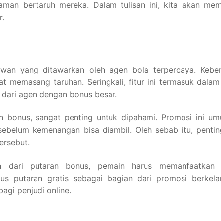
an bertaruh mereka. Dalam tulisan ini, kita akan me
r.
wan yang ditawarkan oleh agen bola terpercaya. Kebe
t memasang taruhan. Seringkali, fitur ini termasuk dalam
s dari agen dengan bonus besar.
an bonus, sangat penting untuk dipahami. Promosi ini u
sebelum kemenangan bisa diambil. Oleh sebab itu, pentin
ersebut.
n dari putaran bonus, pemain harus memanfaatkan 
 putaran gratis sebagai bagian dari promosi berkelan
gi penjudi online.