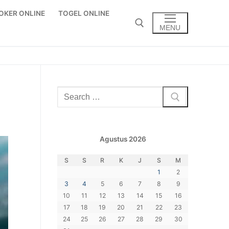
OKER ONLINE
TOGEL ONLINE
MENU
Cari:
Cari:
Agustus 2026
S
S
R
K
J
S
M
1
2
3
4
5
6
7
8
9
10
11
12
13
14
15
16
17
18
19
20
21
22
23
24
25
26
27
28
29
30