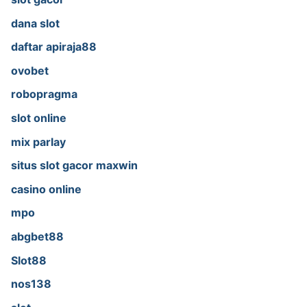
dana slot
daftar apiraja88
ovobet
robopragma
slot online
mix parlay
situs slot gacor maxwin
casino online
mpo
abgbet88
Slot88
nos138