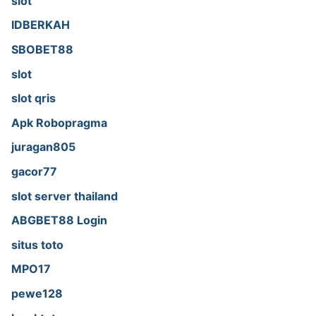
slot
IDBERKAH
SBOBET88
slot
slot qris
Apk Robopragma
juragan805
gacor77
slot server thailand
ABGBET88 Login
situs toto
MPO17
pewe128