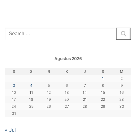
Cari:
Agustus 2026
S
S
R
K
J
S
M
1
2
3
4
5
6
7
8
9
10
11
12
13
14
15
16
17
18
19
20
21
22
23
24
25
26
27
28
29
30
31
« Jul