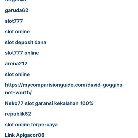
garuda62
slot777
slot online
slot deposit dana
slot777 online
arena212
slot online
https://mycomparisionguide.com/david-goggins-
net-worth/
Neko77 slot garansi kekalahan 100%
republik62
slot online terpercaya
Link Apigacor88