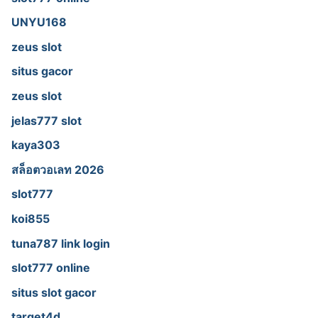
UNYU168
zeus slot
situs gacor
zeus slot
jelas777 slot
kaya303
สล็อตวอเลท 2026
slot777
koi855
tuna787 link login
slot777 online
situs slot gacor
target4d