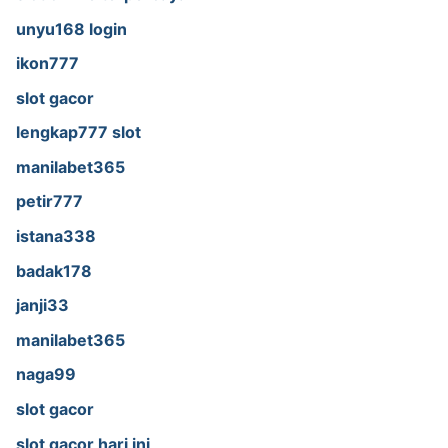
unyu168 login
ikon777
slot gacor
lengkap777 slot
manilabet365
petir777
istana338
badak178
janji33
manilabet365
naga99
slot gacor
slot gacor hari ini