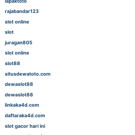
lapaktoto
rajabandar123
slot online
slot
juragan805
slot online
slot88
situsdewatoto.com
dewaslot88
dewaslot88
linkaka4d.com
daftaraka4d.com
slot gacor hari ini