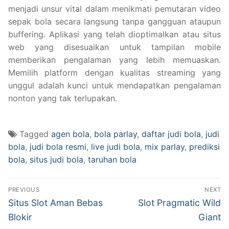
menjadi unsur vital dalam menikmati pemutaran video
sepak bola secara langsung tanpa gangguan ataupun
buffering. Aplikasi yang telah dioptimalkan atau situs
web yang disesuaikan untuk tampilan mobile
memberikan pengalaman yang lebih memuaskan.
Memilih platform dengan kualitas streaming yang
unggul adalah kunci untuk mendapatkan pengalaman
nonton yang tak terlupakan.
Tagged
agen bola
,
bola parlay
,
daftar judi bola
,
judi
bola
,
judi bola resmi
,
live judi bola
,
mix parlay
,
prediksi
bola
,
situs judi bola
,
taruhan bola
Navigasi
PREVIOUS
NEXT
pos
Previous
Next
Situs Slot Aman Bebas
Slot Pragmatic Wild
post:
post:
Blokir
Giant