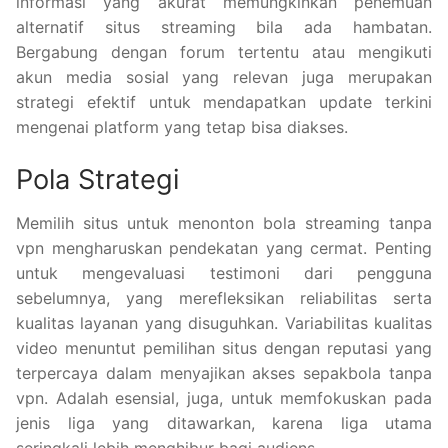
informasi yang akurat memungkinkan penemuan
alternatif situs streaming bila ada hambatan.
Bergabung dengan forum tertentu atau mengikuti
akun media sosial yang relevan juga merupakan
strategi efektif untuk mendapatkan update terkini
mengenai platform yang tetap bisa diakses.
Pola Strategi
Memilih situs untuk menonton bola streaming tanpa
vpn mengharuskan pendekatan yang cermat. Penting
untuk mengevaluasi testimoni dari pengguna
sebelumnya, yang merefleksikan reliabilitas serta
kualitas layanan yang disuguhkan. Variabilitas kualitas
video menuntut pemilihan situs dengan reputasi yang
terpercaya dalam menyajikan akses sepakbola tanpa
vpn. Adalah esensial, juga, untuk memfokuskan pada
jenis liga yang ditawarkan, karena liga utama
seringkali lebih menghibur bagi audiens.