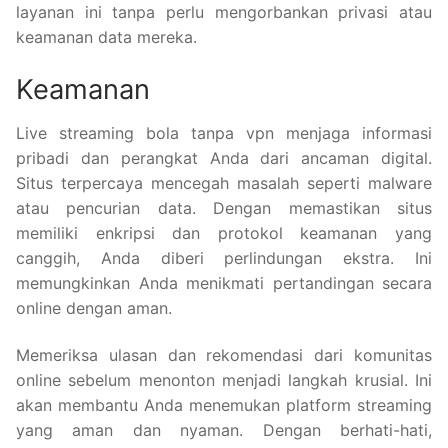
layanan ini tanpa perlu mengorbankan privasi atau
keamanan data mereka.
Keamanan
Live streaming bola tanpa vpn menjaga informasi
pribadi dan perangkat Anda dari ancaman digital.
Situs terpercaya mencegah masalah seperti malware
atau pencurian data. Dengan memastikan situs
memiliki enkripsi dan protokol keamanan yang
canggih, Anda diberi perlindungan ekstra. Ini
memungkinkan Anda menikmati pertandingan secara
online dengan aman.
Memeriksa ulasan dan rekomendasi dari komunitas
online sebelum menonton menjadi langkah krusial. Ini
akan membantu Anda menemukan platform streaming
yang aman dan nyaman. Dengan berhati-hati,