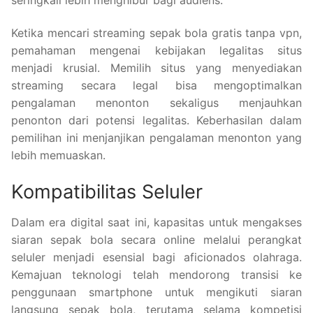
Ketika mencari streaming sepak bola gratis tanpa vpn,
pemahaman mengenai kebijakan legalitas situs
menjadi krusial. Memilih situs yang menyediakan
streaming secara legal bisa mengoptimalkan
pengalaman menonton sekaligus menjauhkan
penonton dari potensi legalitas. Keberhasilan dalam
pemilihan ini menjanjikan pengalaman menonton yang
lebih memuaskan.
Kompatibilitas Seluler
Dalam era digital saat ini, kapasitas untuk mengakses
siaran sepak bola secara online melalui perangkat
seluler menjadi esensial bagi aficionados olahraga.
Kemajuan teknologi telah mendorong transisi ke
penggunaan smartphone untuk mengikuti siaran
langsung sepak bola, terutama selama kompetisi