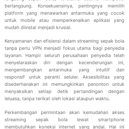
berlangsung. Konsekuensinya, pentingnya memilih
platform yang menawarkan antarmuka yang cocok
untuk mobile atau memperkenalkan aplikasi yang
mudah diinstal menjadi krusial.
Kenyamanan dan efisiensi dalam streaming sepak bola
tanpa perlu VPN menjadi fokus utama bagi penyedia
layanan. Hampir seluruh perusahaan penyedia telah
menyelaraskan diri dengan kecenderungan ini,
mengembangkan antarmuka yang intuitif dan
responsif untuk peranti seluler. Aksesibilitas yang
disederhanakan ini memungkinkan penonton untuk
menyaksikan setiap detik pertandingan dengan
leluasa, tanpa terikat oleh lokasi ataupun waktu.
Perkembangan permintaan akan kemudahan akses
streaming sepak bola lewat smartphone
membutuhkan koneksi internet yang andal. Hal ini