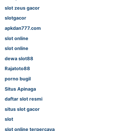
slot zeus gacor
slotgacor
apkdan777.com
slot online
slot online
dewa slot88
Rajatoto88
porno bugil
Situs Apinaga
daftar slot resmi
situs slot gacor
slot
slot online terpercaya