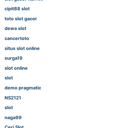
cipit88 slot
toto slot gacor
dewa slot
cancertoto
situs slot online
surga19
slot online
slot
demo pragmatic
NS2121
slot
naga99
Ceri Slot