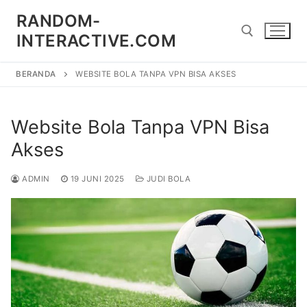
Lompat
RANDOM-
ke
INTERACTIVE.COM
konten
BERANDA
WEBSITE BOLA TANPA VPN BISA AKSES
Cari:
Website Bola Tanpa VPN Bisa
Akses
ADMIN
19 JUNI 2025
JUDI BOLA