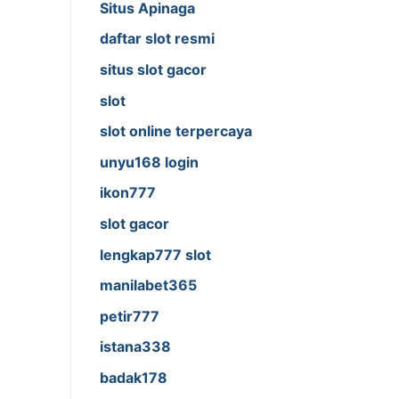
Situs Apinaga
daftar slot resmi
situs slot gacor
slot
slot online terpercaya
unyu168 login
ikon777
slot gacor
lengkap777 slot
manilabet365
petir777
istana338
badak178