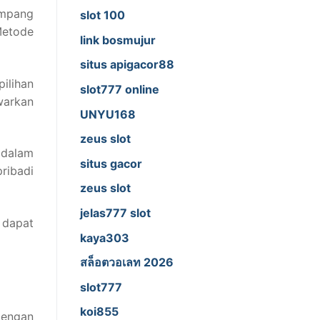
ampang
slot 100
Metode
link bosmujur
situs apigacor88
ilihan
slot777 online
warkan
UNYU168
zeus slot
 dalam
situs gacor
pribadi
zeus slot
jelas777 slot
 dapat
kaya303
สล็อตวอเลท 2026
slot777
koi855
Dengan