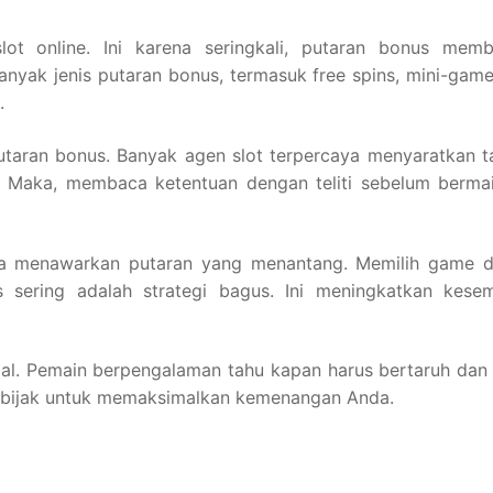
lot online. Ini karena seringkali, putaran bonus memb
yak jenis putaran bonus, termasuk free spins, mini-game
.
utaran bonus. Banyak agen slot terpercaya menyaratkan t
. Maka, membaca ketentuan dengan teliti sebelum bermai
ya menawarkan putaran yang menantang. Memilih game 
 sering adalah strategi bagus. Ini meningkatkan kese
al. Pemain berpengalaman tahu kapan harus bertaruh dan
n bijak untuk memaksimalkan kemenangan Anda.