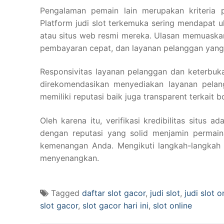
Pengalaman pemain lain merupakan kriteria 
Platform judi slot terkemuka sering mendapat u
atau situs web resmi mereka. Ulasan memuaska
pembayaran cepat, dan layanan pelanggan yang 
Responsivitas layanan pelanggan dan keterbuk
direkomendasikan menyediakan layanan pela
memiliki reputasi baik juga transparent terkai
Oleh karena itu, verifikasi kredibilitas situs 
dengan reputasi yang solid menjamin permain
kemenangan Anda. Mengikuti langkah-langkah 
menyenangkan.
Tagged
daftar slot gacor
,
judi slot
,
judi slot o
slot gacor
,
slot gacor hari ini
,
slot online