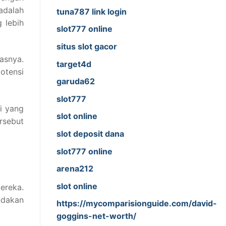
adalah
tuna787 link login
 lebih
slot777 online
situs slot gacor
tasnya.
target4d
otensi
garuda62
slot777
i yang
slot online
rsebut
slot deposit dana
slot777 online
arena212
slot online
ereka.
ndakan
https://mycomparisionguide.com/david-
goggins-net-worth/