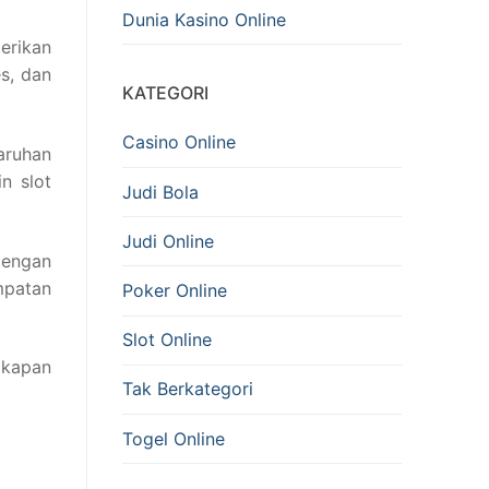
Dunia Kasino Online
erikan
s, dan
KATEGORI
Casino Online
aruhan
n slot
Judi Bola
Judi Online
dengan
mpatan
Poker Online
Slot Online
 kapan
Tak Berkategori
Togel Online