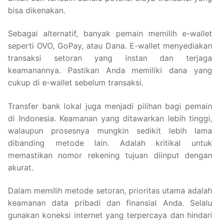
bisa dikenakan.
Sebagai alternatif, banyak pemain memilih e-wallet
seperti OVO, GoPay, atau Dana. E-wallet menyediakan
transaksi setoran yang instan dan terjaga
keamanannya. Pastikan Anda memiliki dana yang
cukup di e-wallet sebelum transaksi.
Transfer bank lokal juga menjadi pilihan bagi pemain
di Indonesia. Keamanan yang ditawarkan lebih tinggi,
walaupun prosesnya mungkin sedikit lebih lama
dibanding metode lain. Adalah kritikal untuk
memastikan nomor rekening tujuan diinput dengan
akurat.
Dalam memilih metode setoran, prioritas utama adalah
keamanan data pribadi dan finansial Anda. Selalu
gunakan koneksi internet yang terpercaya dan hindari