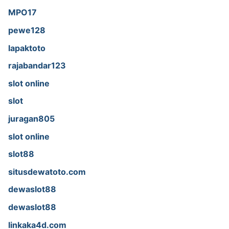
MPO17
pewe128
lapaktoto
rajabandar123
slot online
slot
juragan805
slot online
slot88
situsdewatoto.com
dewaslot88
dewaslot88
linkaka4d.com