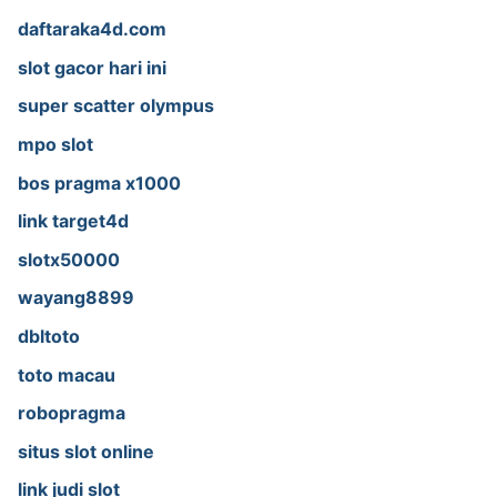
daftaraka4d.com
slot gacor hari ini
super scatter olympus
mpo slot
bos pragma x1000
link target4d
slotx50000
wayang8899
dbltoto
toto macau
robopragma
situs slot online
link judi slot