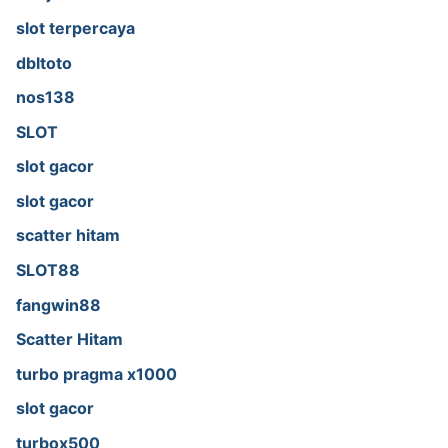
slot terpercaya
dbltoto
nos138
SLOT
slot gacor
slot gacor
scatter hitam
SLOT88
fangwin88
Scatter Hitam
turbo pragma x1000
slot gacor
turbox500