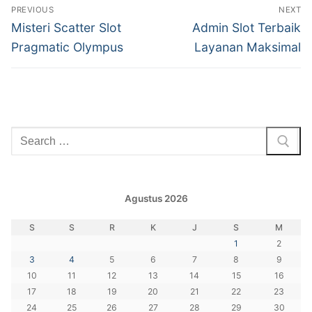
Navigasi
PREVIOUS
NEXT
pos
Previous
Next
Misteri Scatter Slot
Admin Slot Terbaik
post:
post:
Pragmatic Olympus
Layanan Maksimal
Cari:
Agustus 2026
S
S
R
K
J
S
M
1
2
3
4
5
6
7
8
9
10
11
12
13
14
15
16
17
18
19
20
21
22
23
24
25
26
27
28
29
30