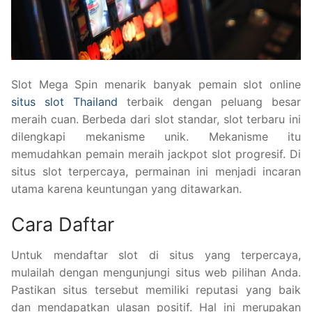
Slot Mega Spin menarik banyak pemain slot online
situs slot Thailand
terbaik dengan peluang besar
meraih cuan. Berbeda dari slot standar, slot terbaru ini
dilengkapi mekanisme unik. Mekanisme itu
memudahkan pemain meraih jackpot slot progresif. Di
situs slot terpercaya, permainan ini menjadi incaran
utama karena keuntungan yang ditawarkan.
Cara Daftar
Untuk mendaftar slot di situs yang terpercaya,
mulailah dengan mengunjungi situs web pilihan Anda.
Pastikan situs tersebut memiliki reputasi yang baik
dan mendapatkan ulasan positif. Hal ini merupakan