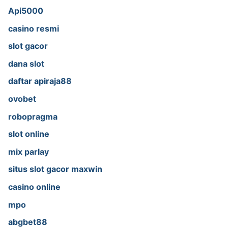
Api5000
casino resmi
slot gacor
dana slot
daftar apiraja88
ovobet
robopragma
slot online
mix parlay
situs slot gacor maxwin
casino online
mpo
abgbet88