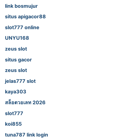
link bosmujur
situs apigacor88
slot777 online
UNYU168
zeus slot
situs gacor
zeus slot
jelas777 slot
kaya303
สล็อตวอเลท 2026
slot777
koi855
tuna787 link login