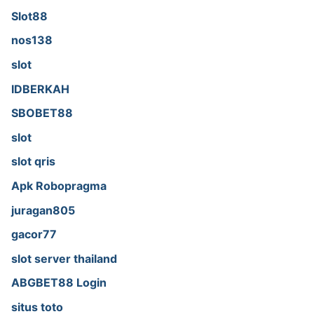
Slot88
nos138
slot
IDBERKAH
SBOBET88
slot
slot qris
Apk Robopragma
juragan805
gacor77
slot server thailand
ABGBET88 Login
situs toto