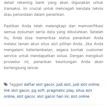
detail rekening bank yang akan digunakan untuk
transaksi. Ini crucial untuk mencegah kendala teknis
atau penundaan dalam penarikan.
Pastikan Anda telah melengkapi dan memverifikasi
semua dokumen serta data yang dibutuhkan. Setelah
itu, Anda bisa memeriksa status penarikan Anda
melalui laman akun situs slot pilihan Anda. Jika Anda
mengalami keterlambatan, segera kontak customer
service untuk mendapatkan solusi. Dengan mengikuti
prosedur ini, penarikan keuntungan Anda akan
berlangsung lancar.
Tagged
daftar slot gacor
,
judi slot
,
judi slot online
,
link slot gacor
,
pg soft
,
pragmatic play
,
situs slot
online
,
slot gacor
,
slot gacor hari ini
,
slot online