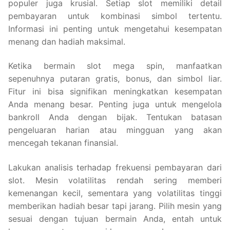
populer juga krusial. Setiap slot memiliki detail
pembayaran untuk kombinasi simbol tertentu.
Informasi ini penting untuk mengetahui kesempatan
menang dan hadiah maksimal.
Ketika bermain slot mega spin, manfaatkan
sepenuhnya putaran gratis, bonus, dan simbol liar.
Fitur ini bisa signifikan meningkatkan kesempatan
Anda menang besar. Penting juga untuk mengelola
bankroll Anda dengan bijak. Tentukan batasan
pengeluaran harian atau mingguan yang akan
mencegah tekanan finansial.
Lakukan analisis terhadap frekuensi pembayaran dari
slot. Mesin volatilitas rendah sering memberi
kemenangan kecil, sementara yang volatilitas tinggi
memberikan hadiah besar tapi jarang. Pilih mesin yang
sesuai dengan tujuan bermain Anda, entah untuk