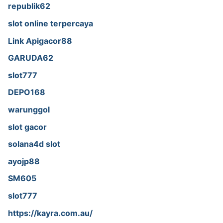
republik62
slot online terpercaya
Link Apigacor88
GARUDA62
slot777
DEPO168
warunggol
slot gacor
solana4d slot
ayojp88
SM605
slot777
https://kayra.com.au/