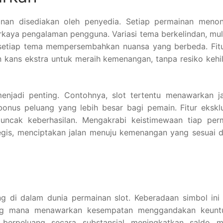
nan disediakan oleh penyedia. Setiap permainan menon
perkaya pengalaman pengguna. Variasi tema berkelindan, mul
setiap tema mempersembahkan nuansa yang berbeda. Fitur
n kans ekstra untuk meraih kemenangan, tanpa resiko kehi
menjadi penting. Contohnya, slot tertentu menawarkan j
onus peluang yang lebih besar bagi pemain. Fitur eksklus
uncak keberhasilan. Mengakrabi keistimewaan tiap per
egis, menciptakan jalan menuju kemenangan yang sesuai 
g di dalam dunia permainan slot. Keberadaan simbol ini
yang mana menawarkan kesempatan menggandakan keunt
n berpeluang secara substansial meningkatkan saldo m