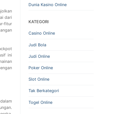
Dunia Kasino Online
jolkan
ai dari
KATEGORI
-fitur
langan
Casino Online
Judi Bola
ackpot
if ini
Judi Online
mainan
Poker Online
dengan
Slot Online
Tak Berkategori
 dalam
Togel Online
ungan.
ereka.