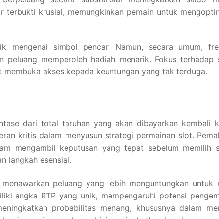
r terbukti krusial, memungkinkan pemain untuk mengopti
nik mengenai simbol pencar. Namun, secara umum, fre
an peluang memperoleh hadiah menarik. Fokus terhadap 
apat membuka akses kepada keuntungan yang tak terduga.
ntase dari total taruhan yang akan dibayarkan kembali 
ran kritis dalam menyusun strategi permainan slot. Pem
am mengambil keputusan yang tepat sebelum memilih 
n langkah esensial.
 menawarkan peluang yang lebih menguntungkan untuk 
iliki angka RTP yang unik, mempengaruhi potensi pengem
meningkatkan probabilitas menang, khususnya dalam me