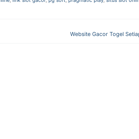
nline
,
link slot gacor
,
pg soft
,
pragmatic play
,
situs slot onli
Next
Website Gacor Togel Setia
post: