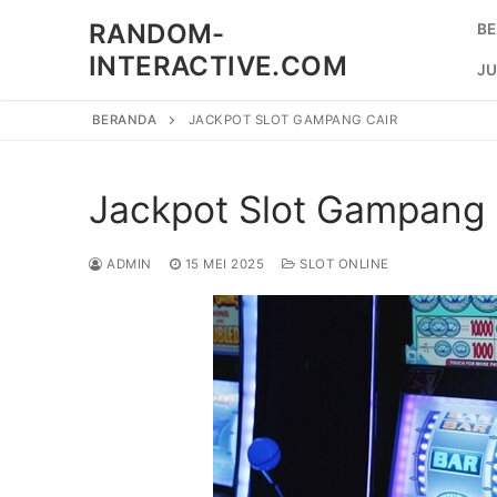
Lompat
RANDOM-
B
ke
INTERACTIVE.COM
konten
JU
BERANDA
JACKPOT SLOT GAMPANG CAIR
Jackpot Slot Gampang 
ADMIN
15 MEI 2025
SLOT ONLINE