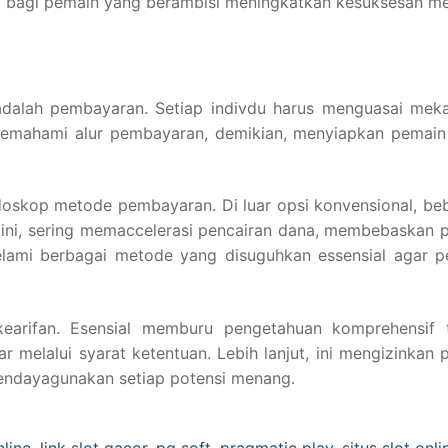
l bagi pemain yang berambisi meningkatkan kesuksesan me
adalah pembayaran. Setiap indivdu harus menguasai mek
emahami alur pembayaran, demikian, menyiapkan pemain
idoskop metode pembayaran. Di luar opsi konvensional, be
P ini, sering memaccelerasi pencairan dana, membebaskan 
lami berbagai metode yang disuguhkan essensial agar p
arifan. Esensial memburu pengetahuan komprehensif t
melalui syarat ketentuan. Lebih lanjut, ini mengizinkan 
mendayagunakan setiap potensi menang.