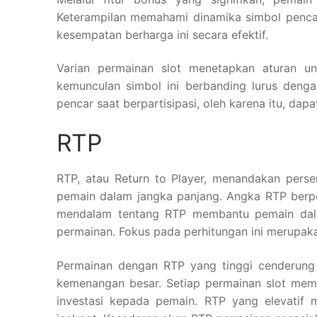
Keterampilan memahami dinamika simbol penca
kesempatan berharga ini secara efektif.
Varian permainan slot menetapkan aturan u
kemunculan simbol ini berbanding lurus deng
pencar saat berpartisipasi, oleh karena itu, d
RTP
RTP, atau Return to Player, menandakan perse
pemain dalam jangka panjang. Angka RTP berpe
mendalam tentang RTP membantu pemain dal
permainan. Fokus pada perhitungan ini merupaka
Permainan dengan RTP yang tinggi cenderung
kemenangan besar. Setiap permainan slot mem
investasi kepada pemain. RTP yang elevatif 