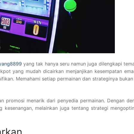
yang8899
yang tak hanya seru namun juga dilengkapi tema
jackpot yang mudah dicairkan menjanjikan kesempatan ema
ifikan. Memahami setiap permainan dan strateginya bukan
an promosi menarik dari penyedia permainan. Dengan dem
 kesenangan, melainkan juga tentang strategi mengopti
arkan