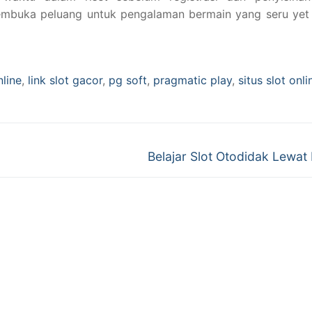
embuka peluang untuk pengalaman bermain yang seru yet
nline
,
link slot gacor
,
pg soft
,
pragmatic play
,
situs slot onli
Next
Belajar Slot Otodidak Lewa
post: