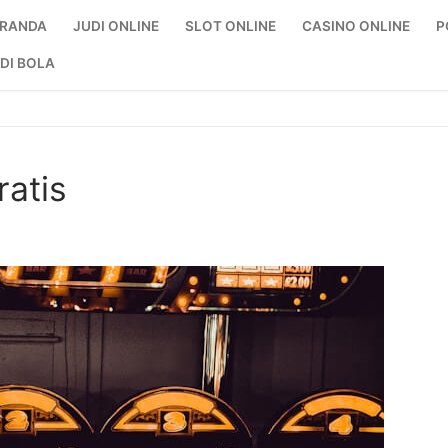
ERANDA
JUDI ONLINE
SLOT ONLINE
CASINO ONLINE
P
DI BOLA
ratis