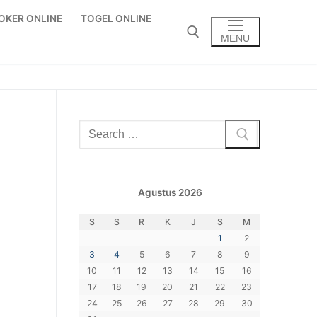
OKER ONLINE
TOGEL ONLINE
MENU
Cari:
Cari:
Agustus 2026
S
S
R
K
J
S
M
1
2
3
4
5
6
7
8
9
10
11
12
13
14
15
16
17
18
19
20
21
22
23
24
25
26
27
28
29
30