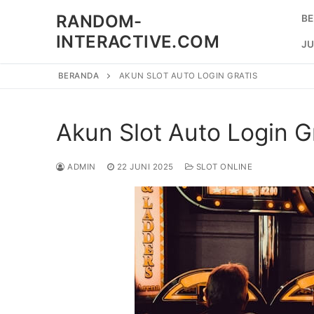
Lompat
RANDOM-
B
ke
INTERACTIVE.COM
konten
JU
BERANDA
AKUN SLOT AUTO LOGIN GRATIS
Akun Slot Auto Login G
ADMIN
22 JUNI 2025
SLOT ONLINE