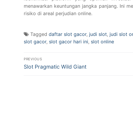
menawarkan keuntungan jangka panjang. Ini m
risiko di areal perjudian online.
Tagged
daftar slot gacor
,
judi slot
,
judi slot o
slot gacor
,
slot gacor hari ini
,
slot online
Navigasi
PREVIOUS
Previous
pos
Slot Pragmatic Wild Giant
post: