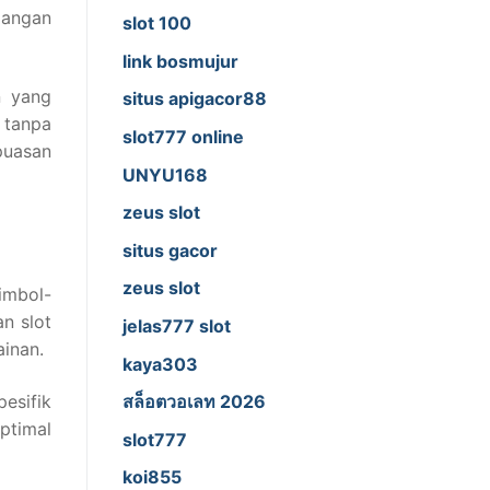
langan
slot 100
link bosmujur
n yang
situs apigacor88
 tanpa
slot777 online
puasan
UNYU168
zeus slot
situs gacor
zeus slot
imbol-
n slot
jelas777 slot
inan.
kaya303
esifik
สล็อตวอเลท 2026
ptimal
slot777
koi855