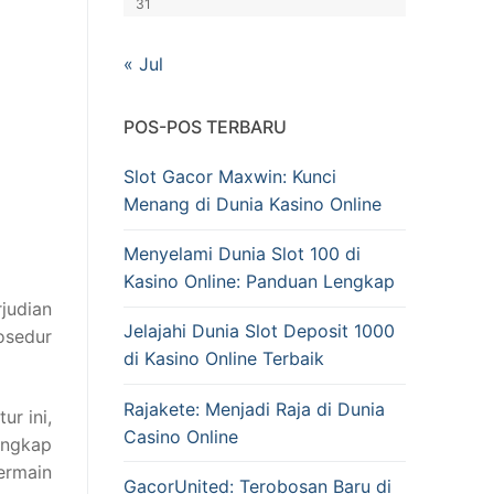
31
« Jul
POS-POS TERBARU
Slot Gacor Maxwin: Kunci
Menang di Dunia Kasino Online
Menyelami Dunia Slot 100 di
Kasino Online: Panduan Lengkap
judian
Jelajahi Dunia Slot Deposit 1000
osedur
di Kasino Online Terbaik
Rajakete: Menjadi Raja di Dunia
r ini,
Casino Online
ungkap
ermain
GacorUnited: Terobosan Baru di