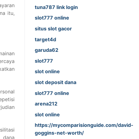
ayaran
tuna787 link login
a itu,
slot777 online
situs slot gacor
target4d
garuda62
mainan
slot777
percaya
katkan
slot online
slot deposit dana
ersonal
slot777 online
petisi
arena212
judian
slot online
https://mycomparisionguide.com/david-
litasi
goggins-net-worth/
n dana