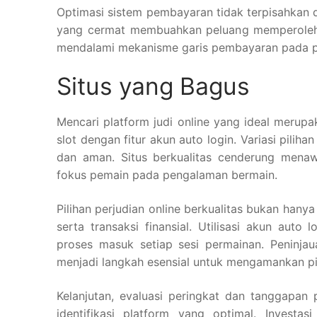
Optimasi sistem pembayaran tidak terpisahkan 
yang cermat membuahkan peluang memperoleh b
mendalami mekanisme garis pembayaran pada perm
Situs yang Bagus
Mencari platform judi online yang ideal meru
slot dengan fitur akun auto login. Variasi pilih
dan aman. Situs berkualitas cenderung menaw
fokus pemain pada pengalaman bermain.
Pilihan perjudian online berkualitas bukan hanya
serta transaksi finansial. Utilisasi akun auto
proses masuk setiap sesi permainan. Peninjau
menjadi langkah esensial untuk mengamankan pil
Kelanjutan, evaluasi peringkat dan tanggapan
identifikasi platform yang optimal. Investa