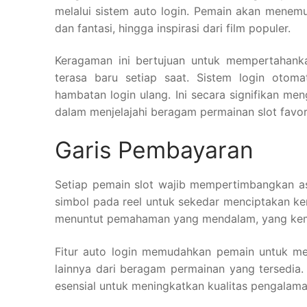
melalui sistem auto login. Pemain akan menem
dan fantasi, hingga inspirasi dari film populer.
Keragaman ini bertujuan untuk mempertahank
terasa baru setiap saat. Sistem login oto
hambatan login ulang. Ini secara signifikan 
dalam menjelajahi beragam permainan slot favor
Garis Pembayaran
Setiap pemain slot wajib mempertimbangkan as
simbol pada reel untuk sekedar menciptakan ke
menuntut pemahaman yang mendalam, yang kemud
Fitur auto login memudahkan pemain untuk men
lainnya dari beragam permainan yang tersedia.
esensial untuk meningkatkan kualitas pengalama