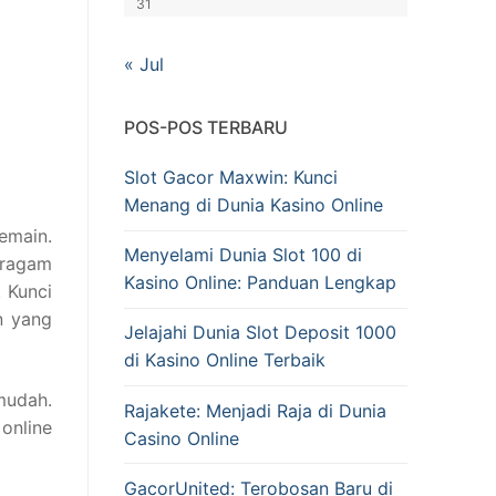
31
« Jul
POS-POS TERBARU
Slot Gacor Maxwin: Kunci
Menang di Dunia Kasino Online
emain.
Menyelami Dunia Slot 100 di
 ragam
Kasino Online: Panduan Lengkap
 Kunci
n yang
Jelajahi Dunia Slot Deposit 1000
di Kasino Online Terbaik
 mudah.
Rajakete: Menjadi Raja di Dunia
online
Casino Online
GacorUnited: Terobosan Baru di