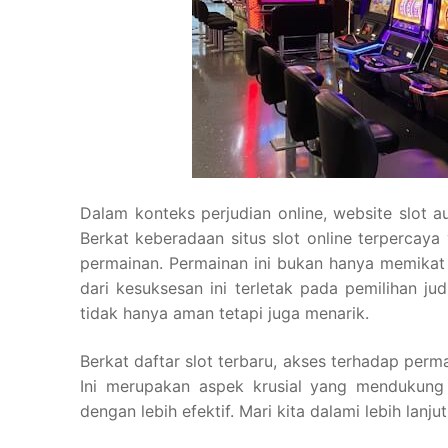
Dalam konteks perjudian online, website slot 
Berkat keberadaan situs slot online terperca
permainan. Permainan ini bukan hanya memikat 
dari kesuksesan ini terletak pada pemilihan j
tidak hanya aman tetapi juga menarik.
Berkat daftar slot terbaru, akses terhadap perm
Ini merupakan aspek krusial yang mendukung 
dengan lebih efektif. Mari kita dalami lebih lanj