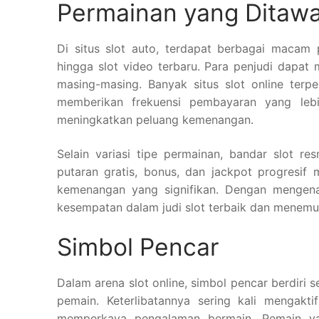
Permainan yang Ditaw
Di situs slot auto, terdapat berbagai macam 
hingga slot video terbaru. Para penjudi dapat 
masing-masing. Banyak situs slot online terp
memberikan frekuensi pembayaran yang lebi
meningkatkan peluang kemenangan.
Selain variasi tipe permainan, bandar slot res
putaran gratis, bonus, dan jackpot progresi
kemenangan yang signifikan. Dengan mengenal
kesempatan dalam judi slot terbaik dan menem
Simbol Pencar
Dalam arena slot online, simbol pencar berdir
pemain. Keterlibatannya sering kali mengakti
memperkaya pengalaman bermain. Pemain yan