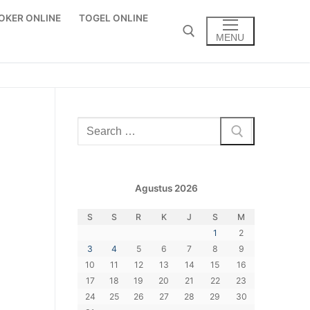
OKER ONLINE
TOGEL ONLINE
MENU
Cari:
Cari:
Agustus 2026
S
S
R
K
J
S
M
1
2
3
4
5
6
7
8
9
10
11
12
13
14
15
16
17
18
19
20
21
22
23
24
25
26
27
28
29
30