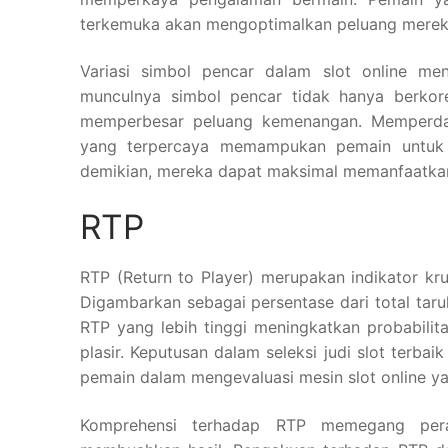
terkemuka akan mengoptimalkan peluang mereka
Variasi simbol pencar dalam slot online men
munculnya simbol pencar tidak hanya berkor
memperbesar peluang kemenangan. Memperdala
yang terpercaya memampukan pemain untuk m
demikian, mereka dapat maksimal memanfaatkan 
RTP
RTP (Return to Player) merupakan indikator kru
Digambarkan sebagai persentase dari total taruh
RTP yang lebih tinggi meningkatkan probabili
plasir. Keputusan dalam seleksi judi slot terb
pemain dalam mengevaluasi mesin slot online y
Komprehensi terhadap RTP memegang peran