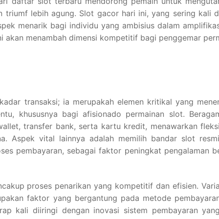
ri daftar slot terbaru mendorong pemain untuk mengut
iumf lebih agung. Slot gacor hari ini, yang sering kali d
ek menarik bagi individu yang ambisius dalam amplifikasi
ini akan menambah dimensi kompetitif bagi penggemar per
ekadar transaksi; ia merupakah elemen kritikal yang mene
entu, khususnya bagi afisionado permainan slot. Beraga
allet, transfer bank, serta kartu kredit, menawarkan fleksi
a. Aspek vital lainnya adalah memilih bandar slot resm
ses pembayaran, sebagai faktor peningkat pengalaman b
encakup proses penarikan yang kompetitif dan efisien. Varia
upakan faktor yang bergantung pada metode pembayara
rap kali diiringi dengan inovasi sistem pembayaran yang