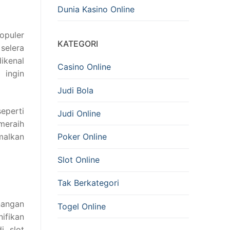
Dunia Kasino Online
opuler
KATEGORI
selera
ikenal
Casino Online
 ingin
Judi Bola
eperti
Judi Online
meraih
Poker Online
malkan
Slot Online
Tak Berkategori
nangan
Togel Online
ifikan
i slot