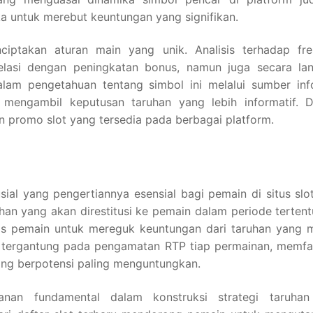
 untuk merebut keuntungan yang signifikan.
ciptakan aturan main yang unik. Analisis terhadap fre
elasi dengan peningkatan bonus, namun juga secara la
m pengetahuan tentang simbol ini melalui sumber inf
engambil keputusan taruhan yang lebih informatif. 
promo slot yang tersedia pada berbagai platform.
sial yang pengertiannya esensial bagi pemain di situs slot
an yang akan direstitusi ke pemain dalam periode tertentu
tas pemain untuk mereguk keuntungan dari taruhan yang 
aik tergantung pada pengamatan RTP tiap permainan, memfasi
ang berpotensi paling menguntungkan.
an fundamental dalam konstruksi strategi taruha