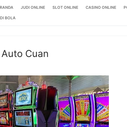
ERANDA
JUDI ONLINE
SLOT ONLINE
CASINO ONLINE
P
DI BOLA
 Auto Cuan