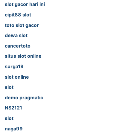
slot gacor hari ini
cipit88 slot
toto slot gacor
dewa slot
cancertoto
situs slot online
surga19
slot online
slot
demo pragmatic
NS2121
slot
naga99