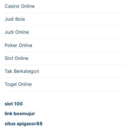
Casino Online
Judi Bola
Judi Online
Poker Online
Slot Online
Tak Berkategori
Togel Online
slot 100
link bosmujur
situs apigacor88