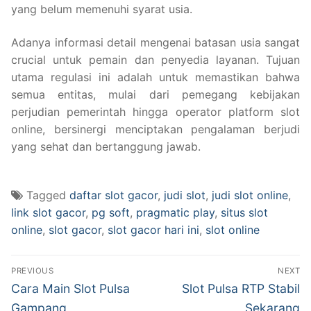
yang belum memenuhi syarat usia.
Adanya informasi detail mengenai batasan usia sangat
crucial untuk pemain dan penyedia layanan. Tujuan
utama regulasi ini adalah untuk memastikan bahwa
semua entitas, mulai dari pemegang kebijakan
perjudian pemerintah hingga operator platform slot
online, bersinergi menciptakan pengalaman berjudi
yang sehat dan bertanggung jawab.
Tagged
daftar slot gacor
,
judi slot
,
judi slot online
,
link slot gacor
,
pg soft
,
pragmatic play
,
situs slot
online
,
slot gacor
,
slot gacor hari ini
,
slot online
Navigasi
PREVIOUS
NEXT
pos
Previous
Next
Cara Main Slot Pulsa
Slot Pulsa RTP Stabil
post:
post:
Gampang
Sekarang