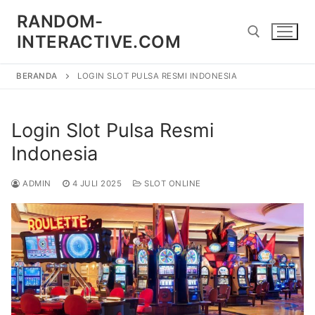
Lompat
RANDOM-
ke
INTERACTIVE.COM
konten
BERANDA
LOGIN SLOT PULSA RESMI INDONESIA
Cari:
Login Slot Pulsa Resmi
Indonesia
ADMIN
4 JULI 2025
SLOT ONLINE