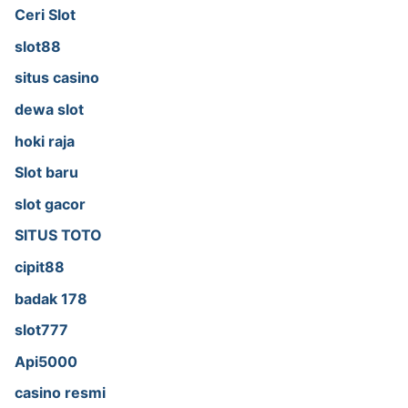
Ceri Slot
slot88
situs casino
dewa slot
hoki raja
Slot baru
slot gacor
SITUS TOTO
cipit88
badak 178
slot777
Api5000
casino resmi