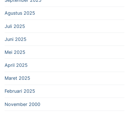
September 2025
Agustus 2025
Juli 2025
Juni 2025
Mei 2025
April 2025
Maret 2025
Februari 2025
November 2000