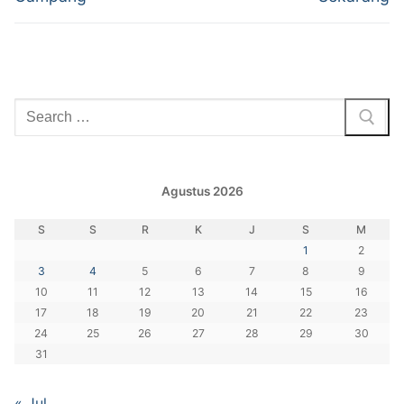
Cari:
Agustus 2026
S
S
R
K
J
S
M
1
2
3
4
5
6
7
8
9
10
11
12
13
14
15
16
17
18
19
20
21
22
23
24
25
26
27
28
29
30
31
« Jul