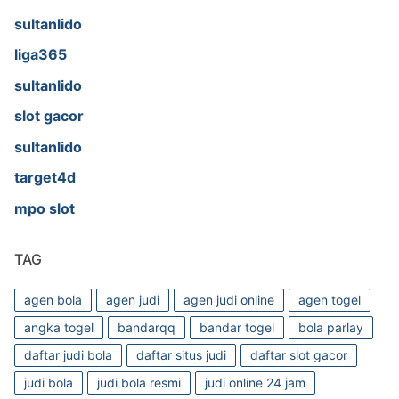
sultanlido
liga365
sultanlido
slot gacor
sultanlido
target4d
mpo slot
TAG
agen bola
agen judi
agen judi online
agen togel
angka togel
bandarqq
bandar togel
bola parlay
daftar judi bola
daftar situs judi
daftar slot gacor
judi bola
judi bola resmi
judi online 24 jam