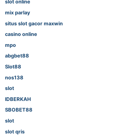
slot online
mix parlay
situs slot gacor maxwin
casino online
mpo
abgbet88
Slot88
nos138
slot
IDBERKAH
SBOBET88
slot
slot qris