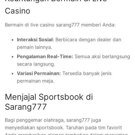
Casino
Bermain di live casino sarang777 memberi Anda:
Interaksi Sosial:
Berbicara dengan dealer dan
pemain lainnya.
Pengalaman Real-Time:
Semua aksi berlangsung
secara langsung.
Variasi Permainan:
Tersedia banyak jenis
permainan meja.
Menjajal Sportsbook di
Sarang777
Bagi penggemar olahraga, sarang777 juga
menyediakan sportsbook. Taruhan pada tim favorit
Anda memberikan elemen tambahan dalam menonton