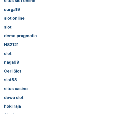
situs slot online
surga19
slot online
slot
demo pragmatic
NS2121
slot
naga99
Ceri Slot
slot88
situs casino
dewa slot
hoki raja