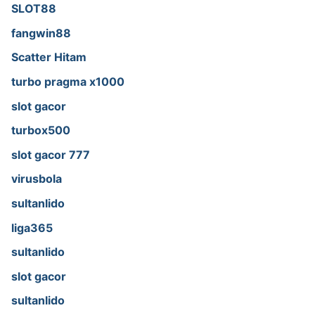
SLOT88
fangwin88
Scatter Hitam
turbo pragma x1000
slot gacor
turbox500
slot gacor 777
virusbola
sultanlido
liga365
sultanlido
slot gacor
sultanlido