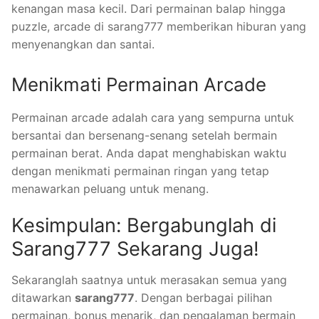
kenangan masa kecil. Dari permainan balap hingga
puzzle, arcade di sarang777 memberikan hiburan yang
menyenangkan dan santai.
Menikmati Permainan Arcade
Permainan arcade adalah cara yang sempurna untuk
bersantai dan bersenang-senang setelah bermain
permainan berat. Anda dapat menghabiskan waktu
dengan menikmati permainan ringan yang tetap
menawarkan peluang untuk menang.
Kesimpulan: Bergabunglah di
Sarang777 Sekarang Juga!
Sekaranglah saatnya untuk merasakan semua yang
ditawarkan
sarang777
. Dengan berbagai pilihan
permainan, bonus menarik, dan pengalaman bermain