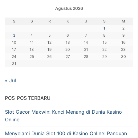
Agustus 2026
S
S
R
K
J
S
M
1
2
3
4
5
6
7
8
9
10
11
12
13
14
15
16
17
18
19
20
21
22
23
24
25
26
27
28
29
30
31
« Jul
POS-POS TERBARU
Slot Gacor Maxwin: Kunci Menang di Dunia Kasino
Online
Menyelami Dunia Slot 100 di Kasino Online: Panduan