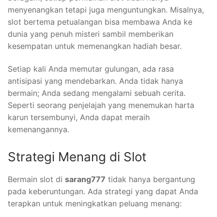
menyenangkan tetapi juga menguntungkan. Misalnya,
slot bertema petualangan bisa membawa Anda ke
dunia yang penuh misteri sambil memberikan
kesempatan untuk memenangkan hadiah besar.
Setiap kali Anda memutar gulungan, ada rasa
antisipasi yang mendebarkan. Anda tidak hanya
bermain; Anda sedang mengalami sebuah cerita.
Seperti seorang penjelajah yang menemukan harta
karun tersembunyi, Anda dapat meraih
kemenangannya.
Strategi Menang di Slot
Bermain slot di
sarang777
tidak hanya bergantung
pada keberuntungan. Ada strategi yang dapat Anda
terapkan untuk meningkatkan peluang menang: