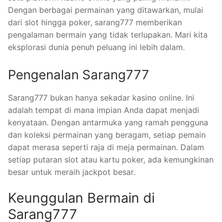
Dengan berbagai permainan yang ditawarkan, mulai
dari slot hingga poker, sarang777 memberikan
pengalaman bermain yang tidak terlupakan. Mari kita
eksplorasi dunia penuh peluang ini lebih dalam.
Pengenalan Sarang777
Sarang777 bukan hanya sekadar kasino online. Ini
adalah tempat di mana impian Anda dapat menjadi
kenyataan. Dengan antarmuka yang ramah pengguna
dan koleksi permainan yang beragam, setiap pemain
dapat merasa seperti raja di meja permainan. Dalam
setiap putaran slot atau kartu poker, ada kemungkinan
besar untuk meraih jackpot besar.
Keunggulan Bermain di
Sarang777