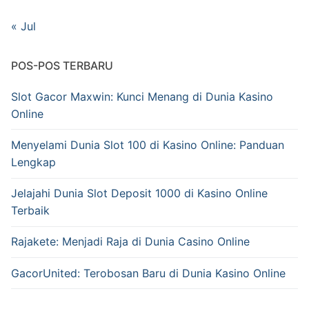
« Jul
POS-POS TERBARU
Slot Gacor Maxwin: Kunci Menang di Dunia Kasino
Online
Menyelami Dunia Slot 100 di Kasino Online: Panduan
Lengkap
Jelajahi Dunia Slot Deposit 1000 di Kasino Online
Terbaik
Rajakete: Menjadi Raja di Dunia Casino Online
GacorUnited: Terobosan Baru di Dunia Kasino Online