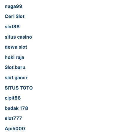
naga99
Ceri Slot
slot88
situs casino
dewa slot
hoki raja
Slot baru
slot gacor
SITUS TOTO
cipit88
badak 178
slot777
Api5000