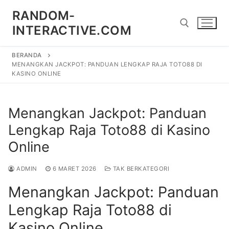
Lompat
RANDOM-
ke
INTERACTIVE.COM
konten
BERANDA
Cari:
MENANGKAN JACKPOT: PANDUAN LENGKAP RAJA TOTO88 DI
KASINO ONLINE
Menangkan Jackpot: Panduan
Lengkap Raja Toto88 di Kasino
Online
ADMIN
6 MARET 2026
TAK BERKATEGORI
Menangkan Jackpot: Panduan
Lengkap Raja Toto88 di
Kasino Online