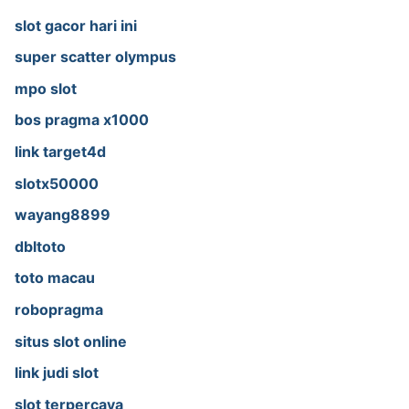
slot gacor hari ini
super scatter olympus
mpo slot
bos pragma x1000
link target4d
slotx50000
wayang8899
dbltoto
toto macau
robopragma
situs slot online
link judi slot
slot terpercaya