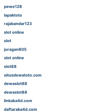
pewe128
lapaktoto
rajabandar123
slot online
slot
juragan805
slot online
slot88
situsdewatoto.com
dewaslot88
dewaslot88
linkaka4d.com
daftaraka4d.com