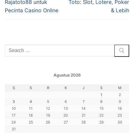
post:
post:
Rajatoto88 untuk
Toto: Slot, Lotere, Poker
Pecinta Casino Online
& Lebih
Cari:
Agustus 2026
S
S
R
K
J
S
M
1
2
3
4
5
6
7
8
9
10
11
12
13
14
15
16
17
18
19
20
21
22
23
24
25
26
27
28
29
30
31