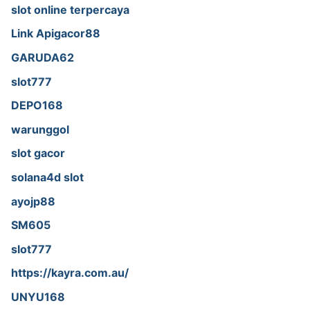
slot online terpercaya
Link Apigacor88
GARUDA62
slot777
DEPO168
warunggol
slot gacor
solana4d slot
ayojp88
SM605
slot777
https://kayra.com.au/
UNYU168