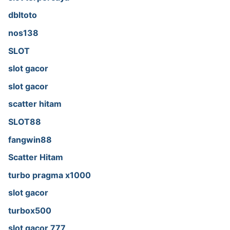
dbltoto
nos138
SLOT
slot gacor
slot gacor
scatter hitam
SLOT88
fangwin88
Scatter Hitam
turbo pragma x1000
slot gacor
turbox500
slot gacor 777