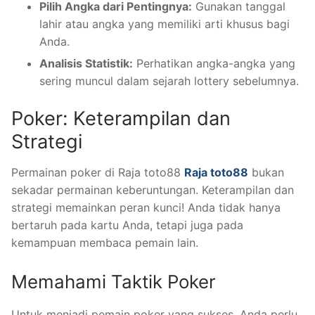
Pilih Angka dari Pentingnya:
Gunakan tanggal
lahir atau angka yang memiliki arti khusus bagi
Anda.
Analisis Statistik:
Perhatikan angka-angka yang
sering muncul dalam sejarah lottery sebelumnya.
Poker: Keterampilan dan
Strategi
Permainan poker di Raja toto88
Raja toto88
bukan
sekadar permainan keberuntungan. Keterampilan dan
strategi memainkan peran kunci! Anda tidak hanya
bertaruh pada kartu Anda, tetapi juga pada
kemampuan membaca pemain lain.
Memahami Taktik Poker
Untuk menjadi pemain poker yang sukses, Anda perlu