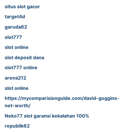
situs slot gacor
target4d
garuda62
slot777
slot online
slot deposit dana
slot777 online
arena212
slot online
https://mycomparisionguide.com/david-goggins-
net-worth/
Neko77 slot garansi kekalahan 100%
republik62