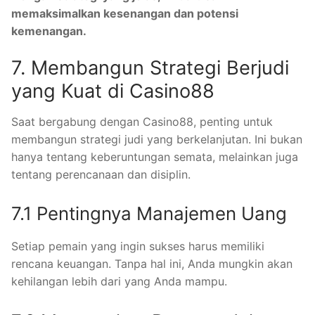
memaksimalkan kesenangan dan potensi
kemenangan.
7. Membangun Strategi Berjudi
yang Kuat di Casino88
Saat bergabung dengan Casino88, penting untuk
membangun strategi judi yang berkelanjutan. Ini bukan
hanya tentang keberuntungan semata, melainkan juga
tentang perencanaan dan disiplin.
7.1 Pentingnya Manajemen Uang
Setiap pemain yang ingin sukses harus memiliki
rencana keuangan. Tanpa hal ini, Anda mungkin akan
kehilangan lebih dari yang Anda mampu.