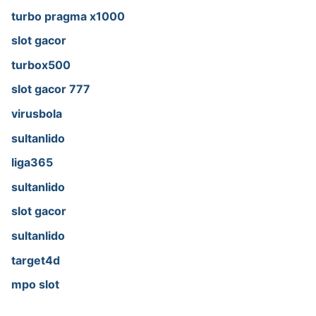
turbo pragma x1000
slot gacor
turbox500
slot gacor 777
virusbola
sultanlido
liga365
sultanlido
slot gacor
sultanlido
target4d
mpo slot