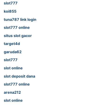
slot777
koi855
tuna787 link login
slot777 online
situs slot gacor
target4d
garuda62
slot777
slot online
slot deposit dana
slot777 online
arena212
slot online