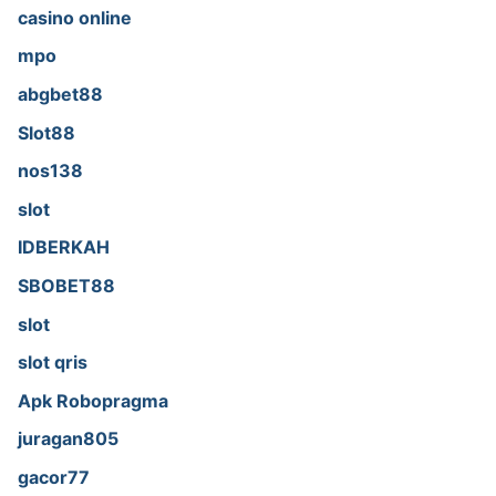
casino online
mpo
abgbet88
Slot88
nos138
slot
IDBERKAH
SBOBET88
slot
slot qris
Apk Robopragma
juragan805
gacor77