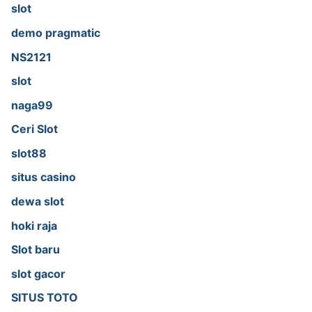
slot
demo pragmatic
NS2121
slot
naga99
Ceri Slot
slot88
situs casino
dewa slot
hoki raja
Slot baru
slot gacor
SITUS TOTO