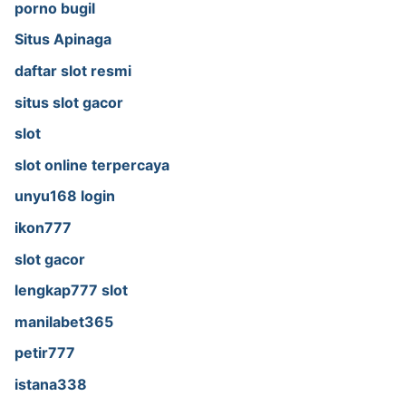
porno bugil
Situs Apinaga
daftar slot resmi
situs slot gacor
slot
slot online terpercaya
unyu168 login
ikon777
slot gacor
lengkap777 slot
manilabet365
petir777
istana338