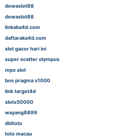
dewaslot88
dewaslot88
linkaka4d.com
daftaraka4d.com
slot gacor hari ini
super scatter olympus
mpo slot
bos pragma x1000
link target4d
slotx50000
wayang8899
dbltoto
toto macau