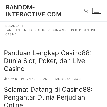
Lompat
RANDOM-
ke
INTERACTIVE.COM
konten
BERANDA
Cari:
PANDUAN LENGKAP CASINO88: DUNIA SLOT, POKER, DAN LIVE
CASINO
Panduan Lengkap Casino88:
Dunia Slot, Poker, dan Live
Casino
ADMIN
25 MARET 2026
TAK BERKATEGORI
Selamat Datang di Casino88:
Pengantar Dunia Perjudian
Online