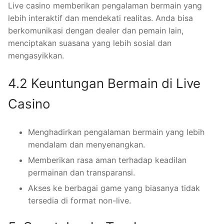
Live casino memberikan pengalaman bermain yang
lebih interaktif dan mendekati realitas. Anda bisa
berkomunikasi dengan dealer dan pemain lain,
menciptakan suasana yang lebih sosial dan
mengasyikkan.
4.2 Keuntungan Bermain di Live
Casino
Menghadirkan pengalaman bermain yang lebih
mendalam dan menyenangkan.
Memberikan rasa aman terhadap keadilan
permainan dan transparansi.
Akses ke berbagai game yang biasanya tidak
tersedia di format non-live.