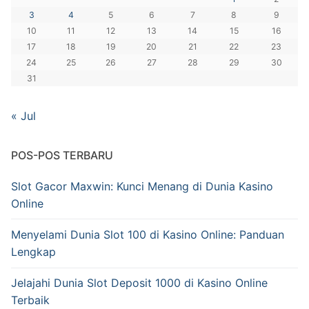
3
4
5
6
7
8
9
10
11
12
13
14
15
16
17
18
19
20
21
22
23
24
25
26
27
28
29
30
31
« Jul
POS-POS TERBARU
Slot Gacor Maxwin: Kunci Menang di Dunia Kasino
Online
Menyelami Dunia Slot 100 di Kasino Online: Panduan
Lengkap
Jelajahi Dunia Slot Deposit 1000 di Kasino Online
Terbaik