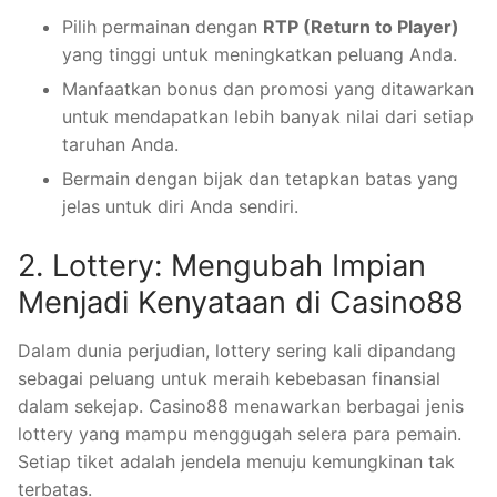
Pilih permainan dengan
RTP (Return to Player)
yang tinggi untuk meningkatkan peluang Anda.
Manfaatkan bonus dan promosi yang ditawarkan
untuk mendapatkan lebih banyak nilai dari setiap
taruhan Anda.
Bermain dengan bijak dan tetapkan batas yang
jelas untuk diri Anda sendiri.
2. Lottery: Mengubah Impian
Menjadi Kenyataan di Casino88
Dalam dunia perjudian, lottery sering kali dipandang
sebagai peluang untuk meraih kebebasan finansial
dalam sekejap. Casino88 menawarkan berbagai jenis
lottery yang mampu menggugah selera para pemain.
Setiap tiket adalah jendela menuju kemungkinan tak
terbatas.