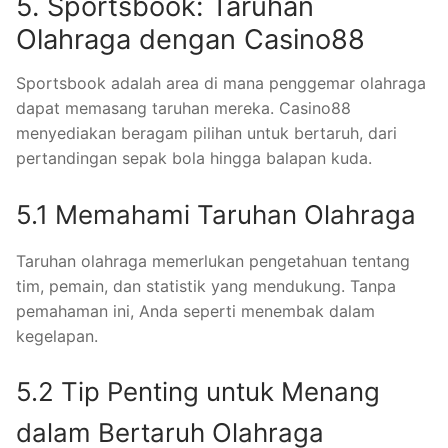
5. Sportsbook: Taruhan
Olahraga dengan Casino88
Sportsbook adalah area di mana penggemar olahraga
dapat memasang taruhan mereka. Casino88
menyediakan beragam pilihan untuk bertaruh, dari
pertandingan sepak bola hingga balapan kuda.
5.1 Memahami Taruhan Olahraga
Taruhan olahraga memerlukan pengetahuan tentang
tim, pemain, dan statistik yang mendukung. Tanpa
pemahaman ini, Anda seperti menembak dalam
kegelapan.
5.2 Tip Penting untuk Menang
dalam Bertaruh Olahraga