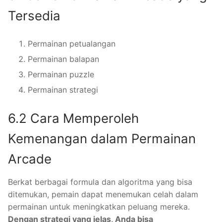
Tersedia
Permainan petualangan
Permainan balapan
Permainan puzzle
Permainan strategi
6.2 Cara Memperoleh
Kemenangan dalam Permainan
Arcade
Berkat berbagai formula dan algoritma yang bisa
ditemukan, pemain dapat menemukan celah dalam
permainan untuk meningkatkan peluang mereka.
Dengan strategi yang jelas, Anda bisa