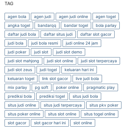
TAG
agen bola
agen judi
agen judi online
agen togel
angka togel
bandarqq
bandar togel
bola parlay
daftar judi bola
daftar situs judi
daftar slot gacor
judi bola
judi bola resmi
judi online 24 jam
judi poker
judi slot
judi slot demo
judi slot mahjong
judi slot online
judi slot terpercaya
judi slot zeus
judi togel
keluaran hari ini
keluaran togel
link slot gacor
live judi bola
mix parlay
pg soft
poker online
pragmatic play
prediksi bola
prediksi togel
situs judi bola
situs judi online
situs judi terpercaya
situs pkv poker
situs poker online
situs slot online
situs togel online
slot gacor
slot gacor hari ini
slot online