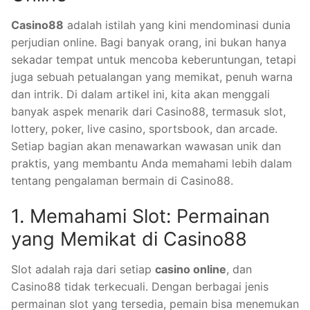
Casino88
adalah istilah yang kini mendominasi dunia
perjudian online. Bagi banyak orang, ini bukan hanya
sekadar tempat untuk mencoba keberuntungan, tetapi
juga sebuah petualangan yang memikat, penuh warna
dan intrik. Di dalam artikel ini, kita akan menggali
banyak aspek menarik dari Casino88, termasuk slot,
lottery, poker, live casino, sportsbook, dan arcade.
Setiap bagian akan menawarkan wawasan unik dan
praktis, yang membantu Anda memahami lebih dalam
tentang pengalaman bermain di Casino88.
1. Memahami Slot: Permainan
yang Memikat di Casino88
Slot adalah raja dari setiap
casino online
, dan
Casino88 tidak terkecuali. Dengan berbagai jenis
permainan slot yang tersedia, pemain bisa menemukan