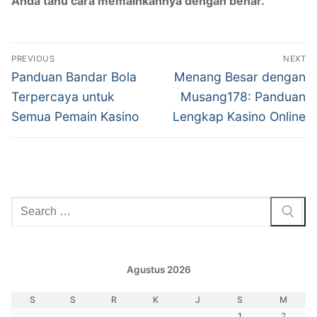
Anda tahu cara memainkannya dengan benar.
Navigasi
PREVIOUS
NEXT
pos
Previous
Next
Panduan Bandar Bola
Menang Besar dengan
post:
post:
Terpercaya untuk
Musang178: Panduan
Semua Pemain Kasino
Lengkap Kasino Online
Cari:
Agustus 2026
S
S
R
K
J
S
M
1
2