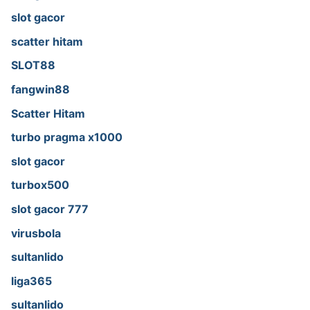
slot gacor
scatter hitam
SLOT88
fangwin88
Scatter Hitam
turbo pragma x1000
slot gacor
turbox500
slot gacor 777
virusbola
sultanlido
liga365
sultanlido