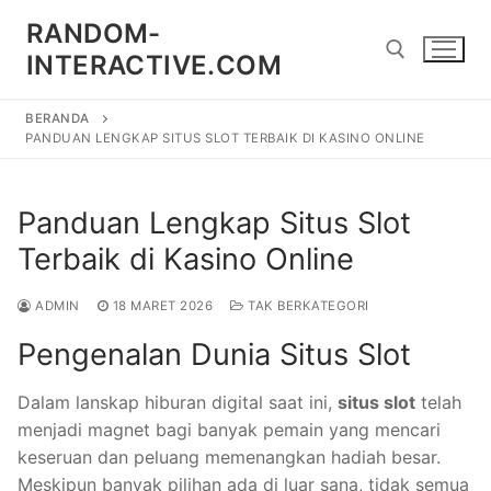
Lompat
RANDOM-
ke
INTERACTIVE.COM
konten
BERANDA
Cari:
PANDUAN LENGKAP SITUS SLOT TERBAIK DI KASINO ONLINE
Panduan Lengkap Situs Slot
Terbaik di Kasino Online
ADMIN
18 MARET 2026
TAK BERKATEGORI
Pengenalan Dunia Situs Slot
Dalam lanskap hiburan digital saat ini,
situs slot
telah
menjadi magnet bagi banyak pemain yang mencari
keseruan dan peluang memenangkan hadiah besar.
Meskipun banyak pilihan ada di luar sana, tidak semua