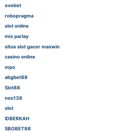
ovobet
robopragma
slot online
mix parlay
situs slot gacor maxwin
casino online
mpo
abgbet88
Slot88
nos138
slot
IDBERKAH
SBOBET88