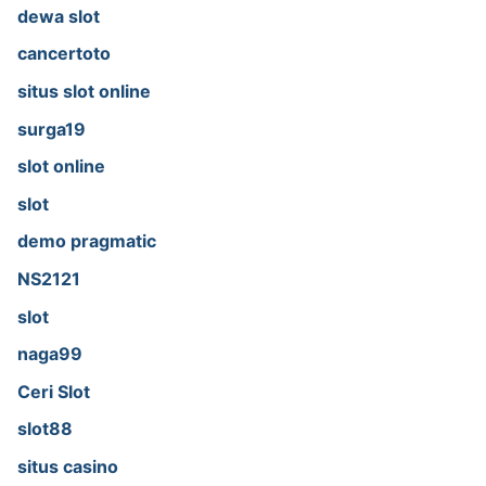
dewa slot
cancertoto
situs slot online
surga19
slot online
slot
demo pragmatic
NS2121
slot
naga99
Ceri Slot
slot88
situs casino