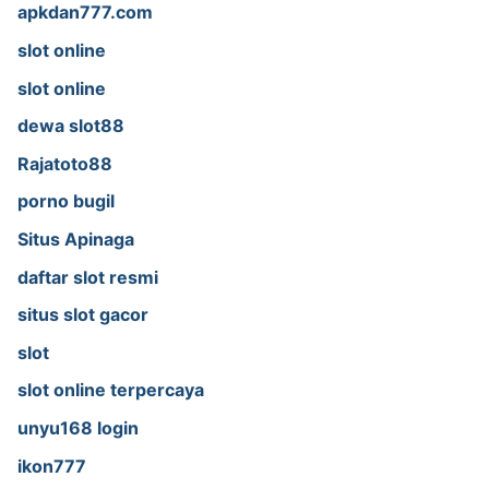
apkdan777.com
slot online
slot online
dewa slot88
Rajatoto88
porno bugil
Situs Apinaga
daftar slot resmi
situs slot gacor
slot
slot online terpercaya
unyu168 login
ikon777