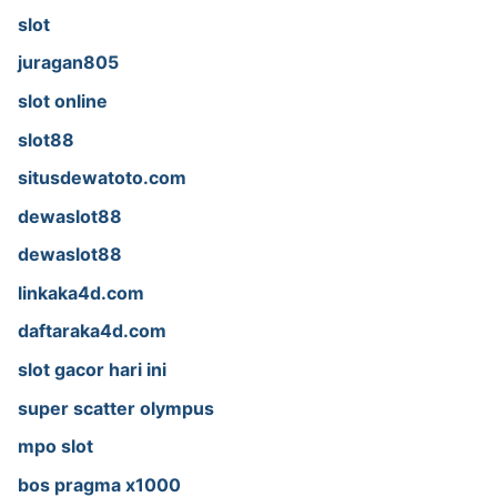
slot
juragan805
slot online
slot88
situsdewatoto.com
dewaslot88
dewaslot88
linkaka4d.com
daftaraka4d.com
slot gacor hari ini
super scatter olympus
mpo slot
bos pragma x1000