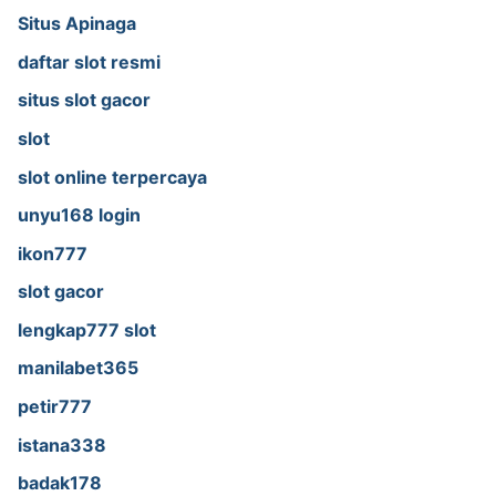
Situs Apinaga
daftar slot resmi
situs slot gacor
slot
slot online terpercaya
unyu168 login
ikon777
slot gacor
lengkap777 slot
manilabet365
petir777
istana338
badak178