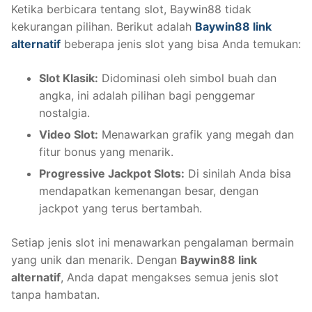
Ketika berbicara tentang slot, Baywin88 tidak
kekurangan pilihan. Berikut adalah
Baywin88 link
alternatif
beberapa jenis slot yang bisa Anda temukan:
Slot Klasik:
Didominasi oleh simbol buah dan
angka, ini adalah pilihan bagi penggemar
nostalgia.
Video Slot:
Menawarkan grafik yang megah dan
fitur bonus yang menarik.
Progressive Jackpot Slots:
Di sinilah Anda bisa
mendapatkan kemenangan besar, dengan
jackpot yang terus bertambah.
Setiap jenis slot ini menawarkan pengalaman bermain
yang unik dan menarik. Dengan
Baywin88 link
alternatif
, Anda dapat mengakses semua jenis slot
tanpa hambatan.