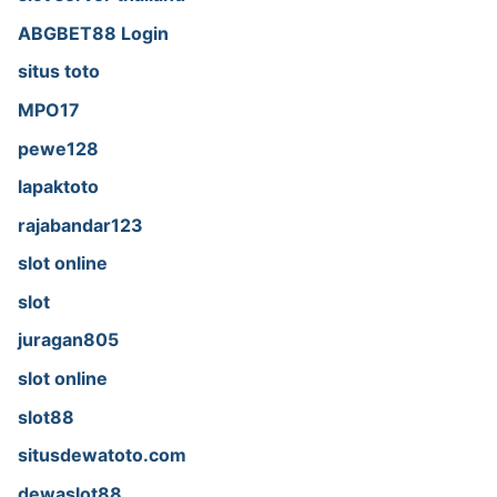
ABGBET88 Login
situs toto
MPO17
pewe128
lapaktoto
rajabandar123
slot online
slot
juragan805
slot online
slot88
situsdewatoto.com
dewaslot88