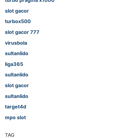
turbo pragma x1000
slot gacor
turbox500
slot gacor 777
virusbola
sultanlido
liga365
sultanlido
slot gacor
sultanlido
target4d
mpo slot
TAG