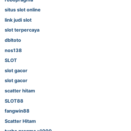
situs slot online
link judi slot
slot terpercaya
dbltoto
nos138
SLOT
slot gacor
slot gacor
scatter hitam
SLOT88
fangwin88
Scatter Hitam