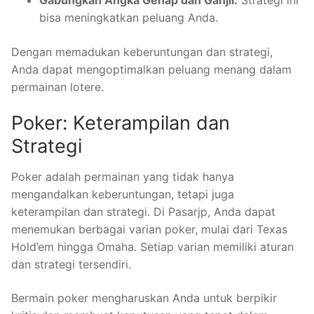
bisa meningkatkan peluang Anda.
Dengan memadukan keberuntungan dan strategi,
Anda dapat mengoptimalkan peluang menang dalam
permainan lotere.
Poker: Keterampilan dan
Strategi
Poker adalah permainan yang tidak hanya
mengandalkan keberuntungan, tetapi juga
keterampilan dan strategi. Di Pasarjp, Anda dapat
menemukan berbagai varian poker, mulai dari Texas
Hold’em hingga Omaha. Setiap varian memiliki aturan
dan strategi tersendiri.
Bermain poker mengharuskan Anda untuk berpikir