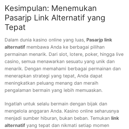
Kesimpulan: Menemukan
Pasarjp Link Alternatif yang
Tepat
Dalam dunia kasino online yang luas,
Pasarjp link
alternatif
membawa Anda ke berbagai pilihan
permainan menarik. Dari slot, lotere, poker, hingga live
casino, semua menawarkan sesuatu yang unik dan
menarik. Dengan memahami berbagai permainan dan
menerapkan strategi yang tepat, Anda dapat
meningkatkan peluang menang dan meraih
pengalaman bermain yang lebih memuaskan.
Ingatlah untuk selalu bermain dengan bijak dan
mengelola anggaran Anda. Kasino online seharusnya
menjadi sumber hiburan, bukan beban. Temukan
link
alternatif
yang tepat dan nikmati setiap momen