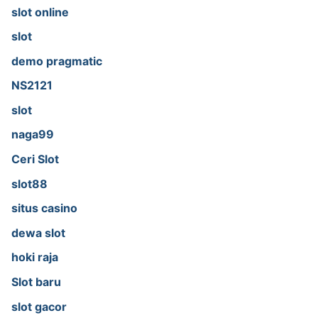
slot online
slot
demo pragmatic
NS2121
slot
naga99
Ceri Slot
slot88
situs casino
dewa slot
hoki raja
Slot baru
slot gacor