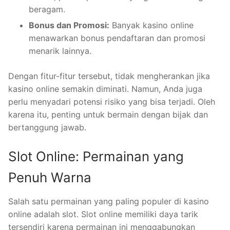
beragam.
Bonus dan Promosi:
Banyak kasino online
menawarkan bonus pendaftaran dan promosi
menarik lainnya.
Dengan fitur-fitur tersebut, tidak mengherankan jika
kasino online semakin diminati. Namun, Anda juga
perlu menyadari potensi risiko yang bisa terjadi. Oleh
karena itu, penting untuk bermain dengan bijak dan
bertanggung jawab.
Slot Online: Permainan yang
Penuh Warna
Salah satu permainan yang paling populer di kasino
online adalah slot. Slot online memiliki daya tarik
tersendiri karena permainan ini menggabungkan