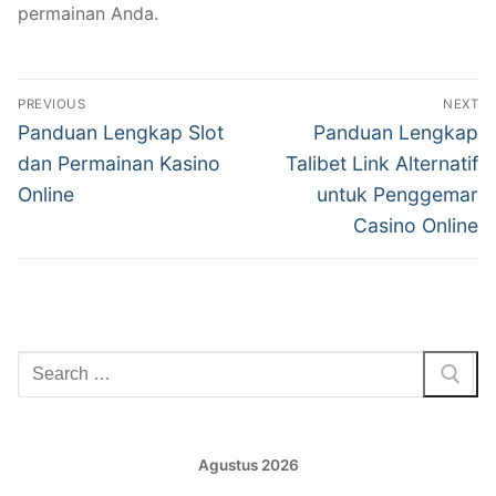
permainan Anda.
Navigasi
PREVIOUS
NEXT
pos
Previous
Next
Panduan Lengkap Slot
Panduan Lengkap
post:
post:
dan Permainan Kasino
Talibet Link Alternatif
Online
untuk Penggemar
Casino Online
Cari:
Agustus 2026