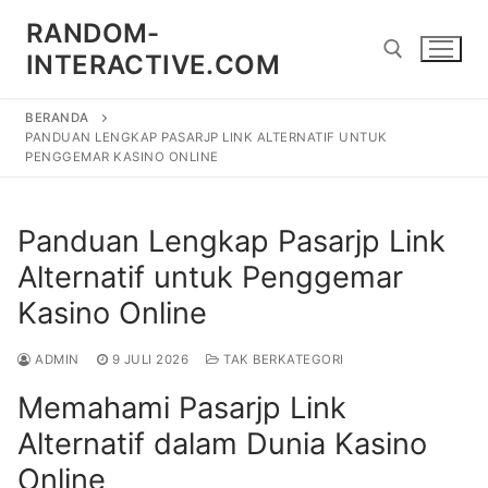
Lompat
RANDOM-
ke
INTERACTIVE.COM
konten
BERANDA
Cari:
PANDUAN LENGKAP PASARJP LINK ALTERNATIF UNTUK
PENGGEMAR KASINO ONLINE
Panduan Lengkap Pasarjp Link
Alternatif untuk Penggemar
Kasino Online
ADMIN
9 JULI 2026
TAK BERKATEGORI
Memahami Pasarjp Link
Alternatif dalam Dunia Kasino
Online