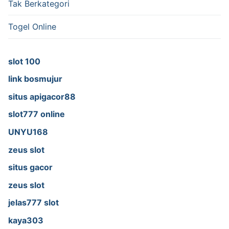
Tak Berkategori
Togel Online
slot 100
link bosmujur
situs apigacor88
slot777 online
UNYU168
zeus slot
situs gacor
zeus slot
jelas777 slot
kaya303