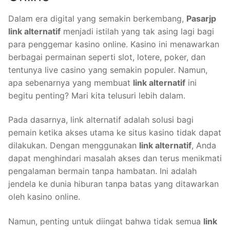
Dalam era digital yang semakin berkembang,
Pasarjp
link alternatif
menjadi istilah yang tak asing lagi bagi
para penggemar kasino online. Kasino ini menawarkan
berbagai permainan seperti slot, lotere, poker, dan
tentunya live casino yang semakin populer. Namun,
apa sebenarnya yang membuat
link alternatif
ini
begitu penting? Mari kita telusuri lebih dalam.
Pada dasarnya, link alternatif adalah solusi bagi
pemain ketika akses utama ke situs kasino tidak dapat
dilakukan. Dengan menggunakan
link alternatif
, Anda
dapat menghindari masalah akses dan terus menikmati
pengalaman bermain tanpa hambatan. Ini adalah
jendela ke dunia hiburan tanpa batas yang ditawarkan
oleh kasino online.
Namun, penting untuk diingat bahwa tidak semua
link