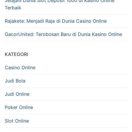
Jelajahi Dunia Slot Deposit 1000 di Kasino Online
Terbaik
Rajakete: Menjadi Raja di Dunia Casino Online
GacorUnited: Terobosan Baru di Dunia Kasino Online
KATEGORI
Casino Online
Judi Bola
Judi Online
Poker Online
Slot Online