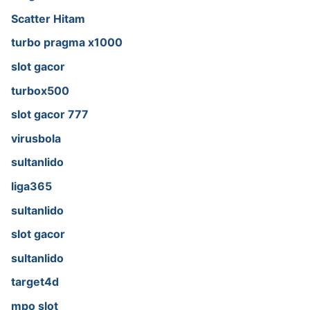
Scatter Hitam
turbo pragma x1000
slot gacor
turbox500
slot gacor 777
virusbola
sultanlido
liga365
sultanlido
slot gacor
sultanlido
target4d
mpo slot