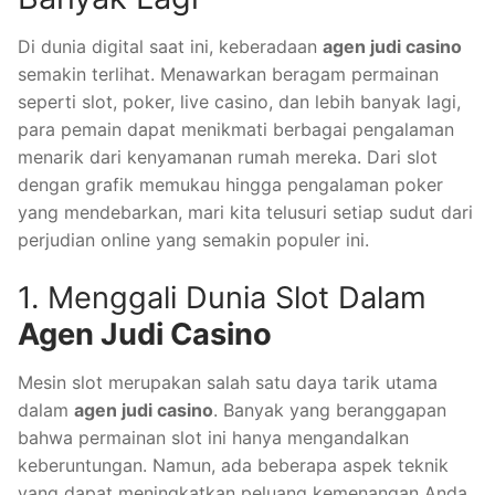
Di dunia digital saat ini, keberadaan
agen judi casino
semakin terlihat. Menawarkan beragam permainan
seperti slot, poker, live casino, dan lebih banyak lagi,
para pemain dapat menikmati berbagai pengalaman
menarik dari kenyamanan rumah mereka. Dari slot
dengan grafik memukau hingga pengalaman poker
yang mendebarkan, mari kita telusuri setiap sudut dari
perjudian online yang semakin populer ini.
1. Menggali Dunia Slot Dalam
Agen Judi Casino
Mesin slot merupakan salah satu daya tarik utama
dalam
agen judi casino
. Banyak yang beranggapan
bahwa permainan slot ini hanya mengandalkan
keberuntungan. Namun, ada beberapa aspek teknik
yang dapat meningkatkan peluang kemenangan Anda.