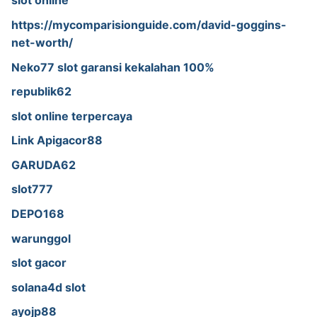
slot online
https://mycomparisionguide.com/david-goggins-
net-worth/
Neko77 slot garansi kekalahan 100%
republik62
slot online terpercaya
Link Apigacor88
GARUDA62
slot777
DEPO168
warunggol
slot gacor
solana4d slot
ayojp88