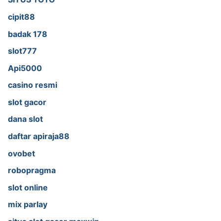
cipit88
badak 178
slot777
Api5000
casino resmi
slot gacor
dana slot
daftar apiraja88
ovobet
robopragma
slot online
mix parlay