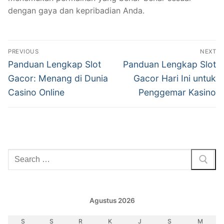
dengan gaya dan kepribadian Anda.
Navigasi
PREVIOUS
NEXT
pos
Previous
Next
Panduan Lengkap Slot
Panduan Lengkap Slot
post:
post:
Gacor: Menang di Dunia
Gacor Hari Ini untuk
Casino Online
Penggemar Kasino
Cari:
Agustus 2026
S
S
R
K
J
S
M