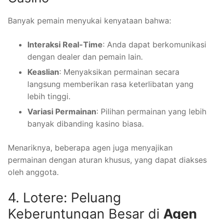
Banyak pemain menyukai kenyataan bahwa:
Interaksi Real-Time
: Anda dapat berkomunikasi
dengan dealer dan pemain lain.
Keaslian
: Menyaksikan permainan secara
langsung memberikan rasa keterlibatan yang
lebih tinggi.
Variasi Permainan
: Pilihan permainan yang lebih
banyak dibanding kasino biasa.
Menariknya, beberapa agen juga menyajikan
permainan dengan aturan khusus, yang dapat diakses
oleh anggota.
4. Lotere: Peluang
Keberuntungan Besar di
Agen