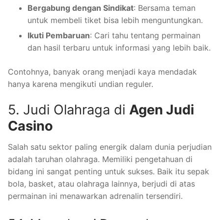
Bergabung dengan Sindikat
: Bersama teman
untuk membeli tiket bisa lebih menguntungkan.
Ikuti Pembaruan
: Cari tahu tentang permainan
dan hasil terbaru untuk informasi yang lebih baik.
Contohnya, banyak orang menjadi kaya mendadak
hanya karena mengikuti undian reguler.
5. Judi Olahraga di
Agen Judi
Casino
Salah satu sektor paling energik dalam dunia perjudian
adalah taruhan olahraga. Memiliki pengetahuan di
bidang ini sangat penting untuk sukses. Baik itu sepak
bola, basket, atau olahraga lainnya, berjudi di atas
permainan ini menawarkan adrenalin tersendiri.