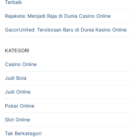
Terbaik
Rajakete: Menjadi Raja di Dunia Casino Online
GacorUnited: Terobosan Baru di Dunia Kasino Online
KATEGORI
Casino Online
Judi Bola
Judi Online
Poker Online
Slot Online
Tak Berkategori