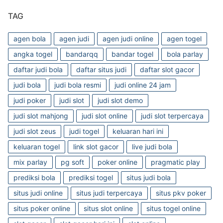
TAG
agen bola
agen judi
agen judi online
agen togel
angka togel
bandarqq
bandar togel
bola parlay
daftar judi bola
daftar situs judi
daftar slot gacor
judi bola
judi bola resmi
judi online 24 jam
judi poker
judi slot
judi slot demo
judi slot mahjong
judi slot online
judi slot terpercaya
judi slot zeus
judi togel
keluaran hari ini
keluaran togel
link slot gacor
live judi bola
mix parlay
pg soft
poker online
pragmatic play
prediksi bola
prediksi togel
situs judi bola
situs judi online
situs judi terpercaya
situs pkv poker
situs poker online
situs slot online
situs togel online