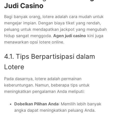
Judi Casino
Bagi banyak orang, lotere adalah cara mudah untuk
mengejar impian. Dengan biaya tiket yang rendah,
peluang untuk mendapatkan jackpot yang mengubah
hidup sangat menggoda.
Agen judi casino
kini juga
menawarkan opsi lotere online.
4.1. Tips Berpartisipasi dalam
Lotere
Pada dasarnya, lotere adalah permainan
keberuntungan. Namun, beberapa tips untuk
meningkatkan pengalaman Anda meliputi:
Dobelkan Pilihan Anda
: Memilih lebih banyak
angka dapat meningkatkan peluang Anda.