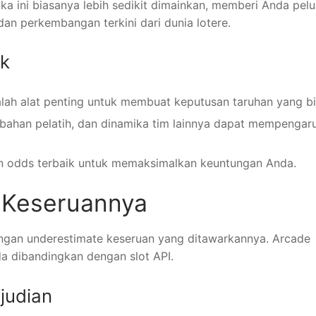
gka ini biasanya lebih sedikit dimainkan, memberi Anda pel
a dan perkembangan terkini dari dunia lotere.
ok
alah alat penting untuk membuat keputusan taruhan yang bi
ahan pelatih, dan dinamika tim lainnya dapat mempengaru
 odds terbaik untuk memaksimalkan keuntungan Anda.
 Keseruannya
jangan underestimate keseruan yang ditawarkannya. Arcade
 dibandingkan dengan slot API.
judian