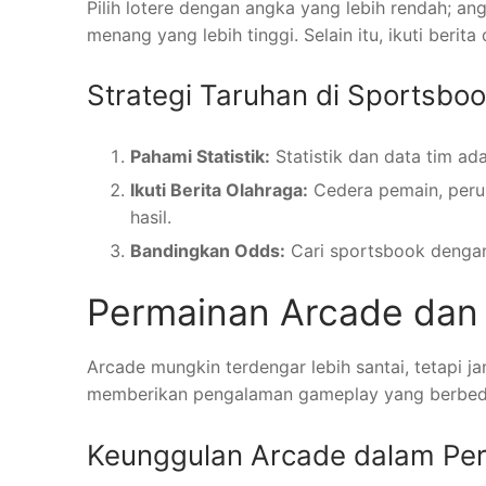
Pilih lotere dengan angka yang lebih rendah; an
menang yang lebih tinggi. Selain itu, ikuti berit
Strategi Taruhan di Sportsbo
Pahami Statistik:
Statistik dan data tim ad
Ikuti Berita Olahraga:
Cedera pemain, perub
hasil.
Bandingkan Odds:
Cari sportsbook dengan
Permainan Arcade dan
Arcade mungkin terdengar lebih santai, tetapi 
memberikan pengalaman gameplay yang berbeda
Keunggulan Arcade dalam Per