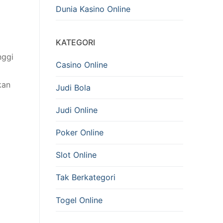
Dunia Kasino Online
KATEGORI
nggi
Casino Online
kan
Judi Bola
Judi Online
Poker Online
Slot Online
Tak Berkategori
Togel Online