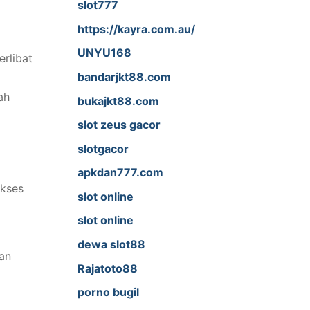
slot777
https://kayra.com.au/
UNYU168
rlibat
bandarjkt88.com
ah
bukajkt88.com
slot zeus gacor
slotgacor
apkdan777.com
ukses
slot online
slot online
dewa slot88
gan
Rajatoto88
porno bugil