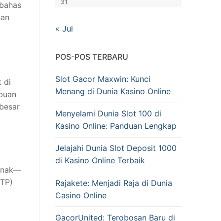
31
mbahas
san
« Jul
POS-POS TERBARU
Slot Gacor Maxwin: Kunci
 di
Menang di Dunia Kasino Online
ibuan
besar
Menyelami Dunia Slot 100 di
Kasino Online: Panduan Lengkap
Jelajahi Dunia Slot Deposit 1000
di Kasino Online Terbaik
renak—
RTP)
Rajakete: Menjadi Raja di Dunia
Casino Online
GacorUnited: Terobosan Baru di