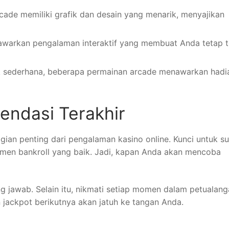
ade memiliki grafik dan desain yang menarik, menyajikan
arkan pengalaman interaktif yang membuat Anda tetap te
sederhana, beberapa permainan arcade menawarkan hadi
ndasi Terakhir
gian penting dari pengalaman kasino online. Kunci untuk s
emen bankroll yang baik. Jadi, kapan Anda akan mencoba
ng jawab. Selain itu, nikmati setiap momen dalam petualan
in jackpot berikutnya akan jatuh ke tangan Anda.