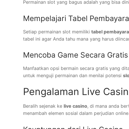
Permainan slot yang bagus adalah yang bisa d
Mempelajari Tabel Pembayar
Setiap permainan slot memiliki
tabel pembayar
tabel ini agar Anda tahu mana yang harus diinca
Mencoba Game Secara Gratis
Manfaatkan opsi bermain secara gratis yang dit
untuk menguji permainan dan menilai potensi
sl
Pengalaman Live Casi
Beralih sejenak ke
live casino
, di mana anda ber
menambah elemen sosial dalam perjudian online