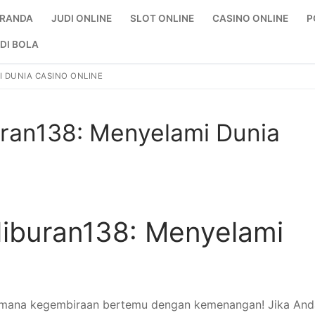
ERANDA
JUDI ONLINE
SLOT ONLINE
CASINO ONLINE
P
DI BOLA
 DUNIA CASINO ONLINE
ran138: Menyelami Dunia
iburan138: Menyelami
i mana kegembiraan bertemu dengan kemenangan! Jika And