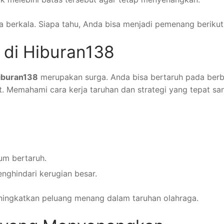
a berkala. Siapa tahu, Anda bisa menjadi pemenang berikut
di Hiburan138
iburan138
merupakan surga. Anda bisa bertaruh pada berb
. Memahami cara kerja taruhan dan strategi yang tepat sa
um bertaruh.
nghindari kerugian besar.
ingkatkan peluang menang dalam taruhan olahraga.