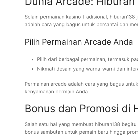
Dunia Arcade: Hibura
Selain permainan kasino tradisional, hiburan13
adalah cara yang bagus untuk bersantai dan me
Pilih Permainan Arcade Anda
Pilih dari berbagai permainan, termasuk p
Nikmati desain yang warna-warni dan inte
Permainan arcade adalah cara yang bagus untuk 
kenyamanan bermain Anda.
Bonus dan Promosi di 
Salah satu hal yang membuat hiburan138 begitu 
bonus sambutan untuk pemain baru hingga promo