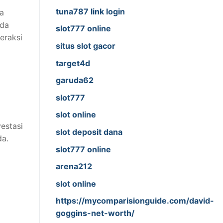
tuna787 link login
a
nda
slot777 online
eraksi
situs slot gacor
target4d
garuda62
slot777
slot online
estasi
slot deposit dana
da.
slot777 online
arena212
slot online
https://mycomparisionguide.com/david-
goggins-net-worth/