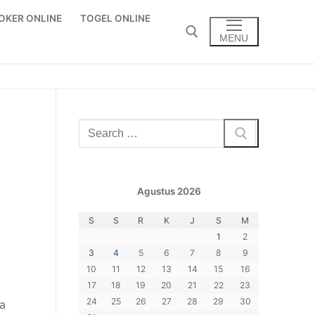
OKER ONLINE
TOGEL ONLINE
MENU
Cari:
Cari:
Agustus 2026
S
S
R
K
J
S
M
1
2
3
4
5
6
7
8
9
10
11
12
13
14
15
16
17
18
19
20
21
22
23
24
25
26
27
28
29
30
a