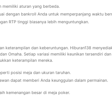
 memiliki aturan yang berbeda.
uai dengan bankroll Anda untuk memperpanjang waktu ber
gan RTP tinggi biasanya lebih menguntungkan.
kan keterampilan dan keberuntungan. Hiburan138 menyedia
dan Omaha. Setiap variasi memiliki keunikan tersendiri dan
ukkan keterampilan mereka.
seperti posisi meja dan ukuran taruhan.
lawan dapat memberi Anda keunggulan dalam permainan.
aih kemenangan besar di meja poker.