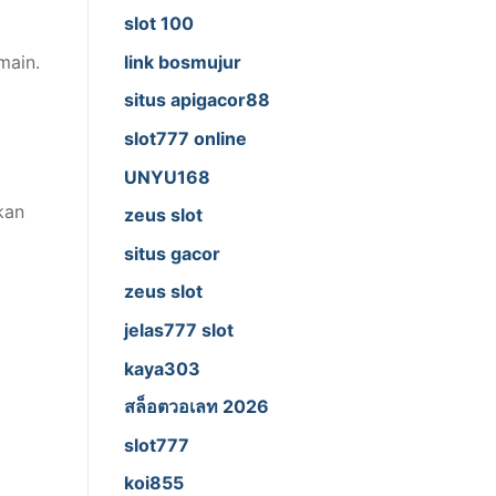
slot 100
link bosmujur
main.
situs apigacor88
slot777 online
UNYU168
kan
zeus slot
situs gacor
zeus slot
jelas777 slot
kaya303
สล็อตวอเลท 2026
slot777
koi855