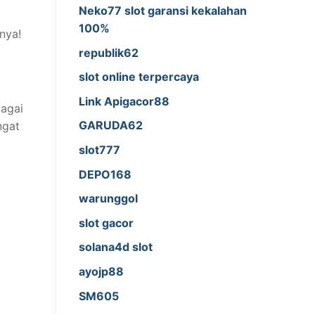
Neko77 slot garansi kekalahan
100%
nya!
republik62
slot online terpercaya
Link Apigacor88
agai
GARUDA62
ngat
slot777
DEPO168
warunggol
slot gacor
solana4d slot
ayojp88
SM605