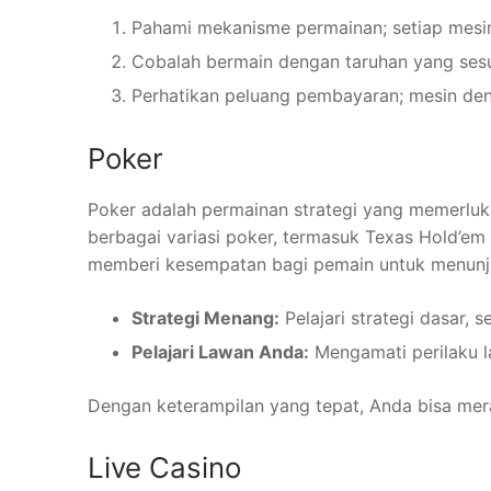
Pahami mekanisme permainan; setiap mesin
Cobalah bermain dengan taruhan yang ses
Perhatikan peluang pembayaran; mesin den
Poker
Poker adalah permainan strategi yang memerlu
berbagai variasi poker, termasuk Texas Hold’em 
memberi kesempatan bagi pemain untuk menunj
Strategi Menang:
Pelajari strategi dasar, 
Pelajari Lawan Anda:
Mengamati perilaku 
Dengan keterampilan yang tepat, Anda bisa mer
Live Casino