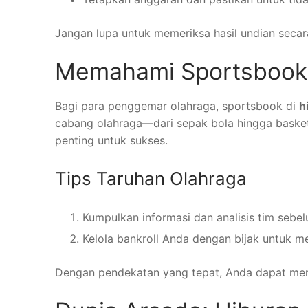
Jangan lupa untuk memeriksa hasil undian secar
Memahami Sportsbook 
Bagi para penggemar olahraga, sportsbook di
h
cabang olahraga—dari sepak bola hingga basket
penting untuk sukses.
Tips Taruhan Olahraga
Kumpulkan informasi dan analisis tim sebel
Kelola bankroll Anda dengan bijak untuk me
Dengan pendekatan yang tepat, Anda dapat men