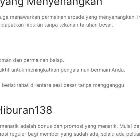
n yang Menyenangkan
8 juga menawarkan permainan arcade yang menyenangkan. In
ndapatkan hiburan tanpa tekanan taruhan besar.
acman dan permainan balap.
raktif untuk meningkatkan pengalaman bermain Anda.
beristirahat di antara sesi besar tanpa mengganggu
Hiburan138
menarik adalah bonus dan promosi yang menarik. Mulai dar
si reguler bagi member yang sudah ada, selalu ada pelua