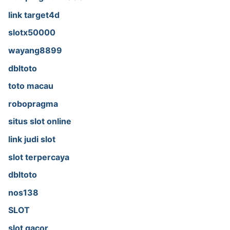
link target4d
slotx50000
wayang8899
dbltoto
toto macau
robopragma
situs slot online
link judi slot
slot terpercaya
dbltoto
nos138
SLOT
slot gacor