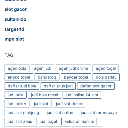
slot gacor
sultanlido
target4d
mpo slot
TAG
agen bola
agen judi
agen judi online
agen togel
angka togel
bandarqq
bandar togel
bola parlay
daftar judi bola
daftar situs judi
daftar slot gacor
judi bola
judi bola resmi
judi online 24 jam
judi poker
judi slot
judi slot demo
judi slot mahjong
judi slot online
judi slot terpercaya
judi slot zeus
judi togel
keluaran hari ini