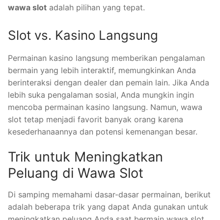
wawa slot
adalah pilihan yang tepat.
Slot vs. Kasino Langsung
Permainan kasino langsung memberikan pengalaman
bermain yang lebih interaktif, memungkinkan Anda
berinteraksi dengan dealer dan pemain lain. Jika Anda
lebih suka pengalaman sosial, Anda mungkin ingin
mencoba permainan kasino langsung. Namun, wawa
slot tetap menjadi favorit banyak orang karena
kesederhanaannya dan potensi kemenangan besar.
Trik untuk Meningkatkan
Peluang di Wawa Slot
Di samping memahami dasar-dasar permainan, berikut
adalah beberapa trik yang dapat Anda gunakan untuk
meningkatkan peluang Anda saat bermain wawa slot.