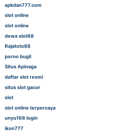
apkdan777.com
slot online
slot online
dewa slot88
Rajatoto88
porno bugil
Situs Apinaga
daftar slot resmi
situs slot gacor
slot
slot online terpercaya
unyu168 login
ikon777