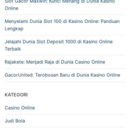
Slot Gacor Maxwin: Kunci Menang di Dunia Kasino
Online
Menyelami Dunia Slot 100 di Kasino Online: Panduan
Lengkap
Jelajahi Dunia Slot Deposit 1000 di Kasino Online
Terbaik
Rajakete: Menjadi Raja di Dunia Casino Online
GacorUnited: Terobosan Baru di Dunia Kasino Online
KATEGORI
Casino Online
Judi Bola