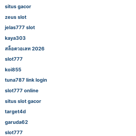
situs gacor
zeus slot
jelas777 slot
kaya303
สล็อตวอเลท 2026
slot777
koi855
tuna787 link login
slot777 online
situs slot gacor
target4d
garuda62
slot777