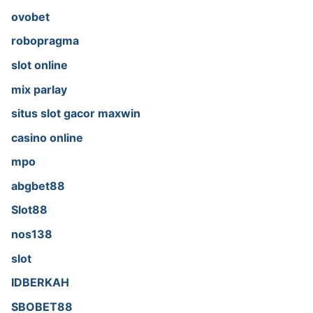
ovobet
robopragma
slot online
mix parlay
situs slot gacor maxwin
casino online
mpo
abgbet88
Slot88
nos138
slot
IDBERKAH
SBOBET88