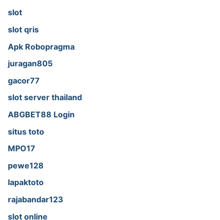
slot
slot qris
Apk Robopragma
juragan805
gacor77
slot server thailand
ABGBET88 Login
situs toto
MPO17
pewe128
lapaktoto
rajabandar123
slot online