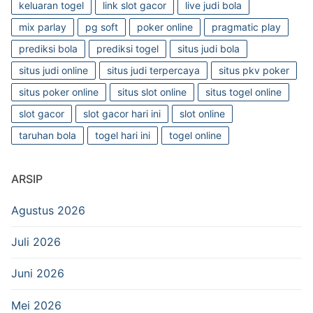
keluaran togel
link slot gacor
live judi bola
mix parlay
pg soft
poker online
pragmatic play
prediksi bola
prediksi togel
situs judi bola
situs judi online
situs judi terpercaya
situs pkv poker
situs poker online
situs slot online
situs togel online
slot gacor
slot gacor hari ini
slot online
taruhan bola
togel hari ini
togel online
ARSIP
Agustus 2026
Juli 2026
Juni 2026
Mei 2026