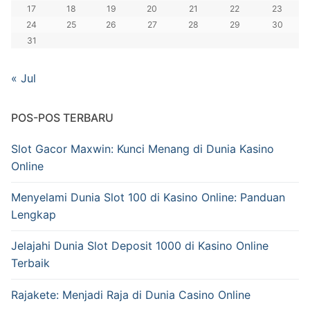
17
18
19
20
21
22
23
24
25
26
27
28
29
30
31
« Jul
POS-POS TERBARU
Slot Gacor Maxwin: Kunci Menang di Dunia Kasino
Online
Menyelami Dunia Slot 100 di Kasino Online: Panduan
Lengkap
Jelajahi Dunia Slot Deposit 1000 di Kasino Online
Terbaik
Rajakete: Menjadi Raja di Dunia Casino Online