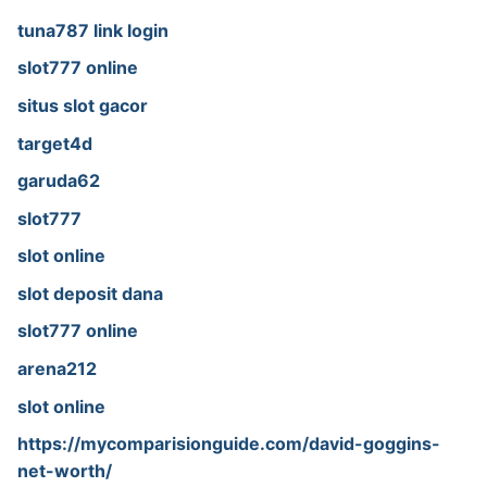
tuna787 link login
slot777 online
situs slot gacor
target4d
garuda62
slot777
slot online
slot deposit dana
slot777 online
arena212
slot online
https://mycomparisionguide.com/david-goggins-
net-worth/