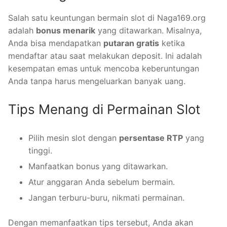
Salah satu keuntungan bermain slot di Naga169.org
adalah
bonus menarik
yang ditawarkan. Misalnya,
Anda bisa mendapatkan
putaran gratis
ketika
mendaftar atau saat melakukan deposit. Ini adalah
kesempatan emas untuk mencoba keberuntungan
Anda tanpa harus mengeluarkan banyak uang.
Tips Menang di Permainan Slot
Pilih mesin slot dengan
persentase RTP
yang
tinggi.
Manfaatkan bonus yang ditawarkan.
Atur anggaran Anda sebelum bermain.
Jangan terburu-buru, nikmati permainan.
Dengan memanfaatkan tips tersebut, Anda akan