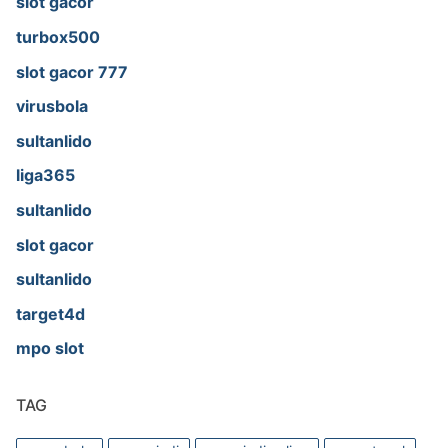
slot gacor
turbox500
slot gacor 777
virusbola
sultanlido
liga365
sultanlido
slot gacor
sultanlido
target4d
mpo slot
TAG