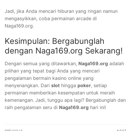
Jadi, jika Anda mencari hiburan yang ringan namun
mengasyikkan, coba permainan arcade di
Naga169.org.
Kesimpulan: Bergabunglah
dengan Naga169.org Sekarang!
Dengan semua yang ditawarkan,
Naga169.org
adalah
pilihan yang tepat bagi Anda yang mencari
pengalaman bermain kasino online yang
menyenangkan. Dari
slot
hingga
poker
, setiap
permainan memberikan kesempatan untuk meraih
kemenangan. Jadi, tunggu apa lagi? Bergabunglah dan
raih pengalaman seru di
Naga169.org
hari ini!
Navigasi
PREVIOUS
NEXT