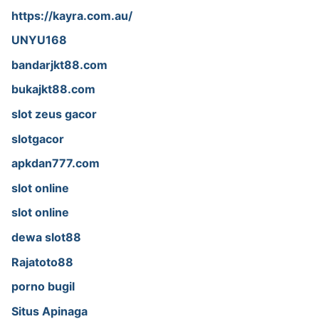
https://kayra.com.au/
UNYU168
bandarjkt88.com
bukajkt88.com
slot zeus gacor
slotgacor
apkdan777.com
slot online
slot online
dewa slot88
Rajatoto88
porno bugil
Situs Apinaga