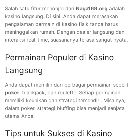
Salah satu fitur menonjol dari
Naga169.org
adalah
kasino langsung. Di sini, Anda dapat merasakan
pengalaman bermain di kasino fisik tanpa harus
meninggalkan rumah. Dengan dealer langsung dan
interaksi real-time, suasananya terasa sangat nyata.
Permainan Populer di Kasino
Langsung
Anda dapat memilih dari berbagai permainan seperti
poker
, blackjack, dan roulette. Setiap permainan
memiliki keunikan dan strategi tersendiri. Misalnya,
dalam poker, strategi bluffing bisa menjadi senjata
utama Anda.
Tips untuk Sukses di Kasino