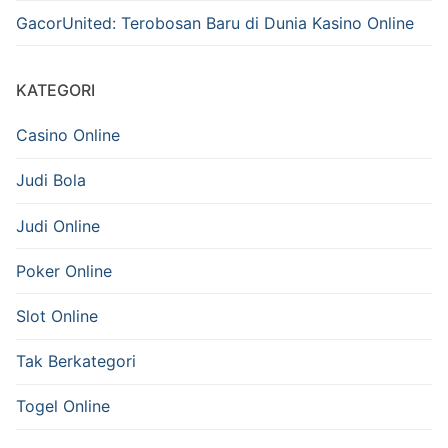
GacorUnited: Terobosan Baru di Dunia Kasino Online
KATEGORI
Casino Online
Judi Bola
Judi Online
Poker Online
Slot Online
Tak Berkategori
Togel Online