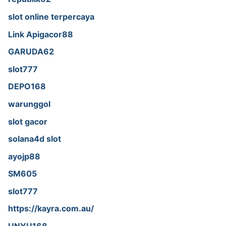
slot online terpercaya
Link Apigacor88
GARUDA62
slot777
DEPO168
warunggol
slot gacor
solana4d slot
ayojp88
SM605
slot777
https://kayra.com.au/