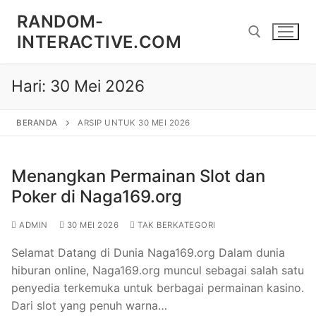
Lompat
RANDOM-
ke
INTERACTIVE.COM
konten
Hari:
30 Mei 2026
Cari:
BERANDA
ARSIP UNTUK 30 MEI 2026
Menangkan Permainan Slot dan
Poker di Naga169.org
ADMIN
30 MEI 2026
TAK BERKATEGORI
Selamat Datang di Dunia Naga169.org Dalam dunia
hiburan online, Naga169.org muncul sebagai salah satu
penyedia terkemuka untuk berbagai permainan kasino.
Dari slot yang penuh warna…