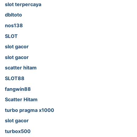
slot terpercaya
dbltoto
nos138
SLOT
slot gacor
slot gacor
scatter hitam
SLOT88
fangwin88
Scatter Hitam
turbo pragma x1000
slot gacor
turbox500