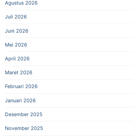
Agustus 2026
Juli 2026
Juni 2026
Mei 2026
April 2026
Maret 2026
Februari 2026
Januari 2026
Desember 2025
November 2025