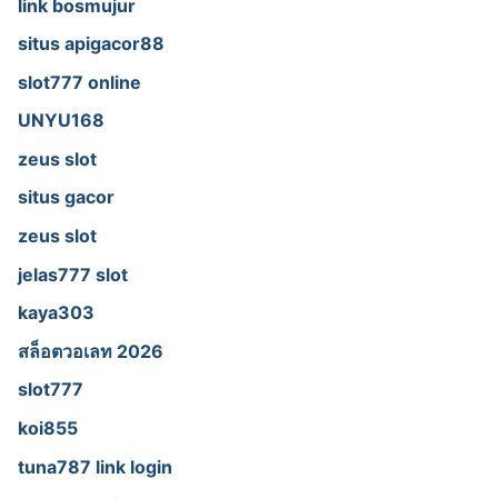
link bosmujur
situs apigacor88
slot777 online
UNYU168
zeus slot
situs gacor
zeus slot
jelas777 slot
kaya303
สล็อตวอเลท 2026
slot777
koi855
tuna787 link login