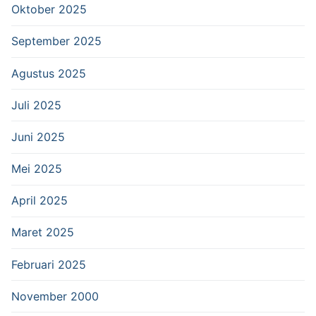
Oktober 2025
September 2025
Agustus 2025
Juli 2025
Juni 2025
Mei 2025
April 2025
Maret 2025
Februari 2025
November 2000