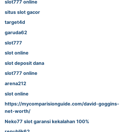
slot777 online
situs slot gacor
target4d
garuda62
slot777
slot online
slot deposit dana
slot777 online
arena212
slot online
https://mycomparisionguide.com/david-goggins-
net-worth/
Neko77 slot garansi kekalahan 100%
republik62