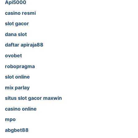
Api5000
casino resmi
slot gacor
dana slot
daftar apiraja88
ovobet
robopragma
slot online
mix parlay
situs slot gacor maxwin
casino online
mpo
abgbet88