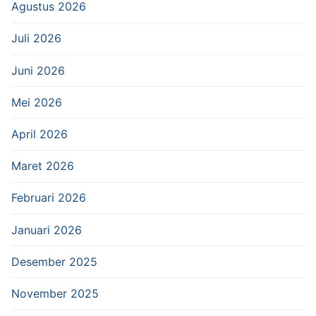
Agustus 2026
Juli 2026
Juni 2026
Mei 2026
April 2026
Maret 2026
Februari 2026
Januari 2026
Desember 2025
November 2025