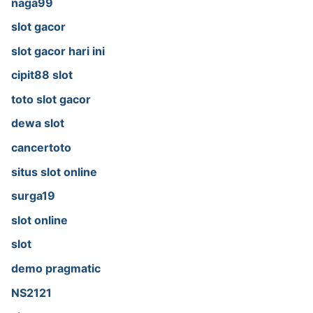
naga99
slot gacor
slot gacor hari ini
cipit88 slot
toto slot gacor
dewa slot
cancertoto
situs slot online
surga19
slot online
slot
demo pragmatic
NS2121