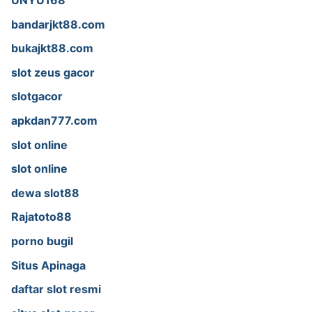
UNYU168
bandarjkt88.com
bukajkt88.com
slot zeus gacor
slotgacor
apkdan777.com
slot online
slot online
dewa slot88
Rajatoto88
porno bugil
Situs Apinaga
daftar slot resmi