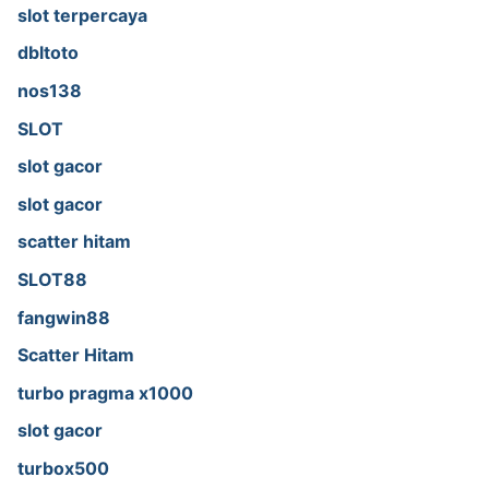
slot terpercaya
dbltoto
nos138
SLOT
slot gacor
slot gacor
scatter hitam
SLOT88
fangwin88
Scatter Hitam
turbo pragma x1000
slot gacor
turbox500