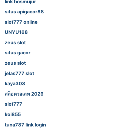
link bosmujur
situs apigacor88
slot777 online
UNYU168
zeus slot
situs gacor
zeus slot
jelas777 slot
kaya303
สล็อตวอเลท 2026
slot777
koi855
tuna787 link login