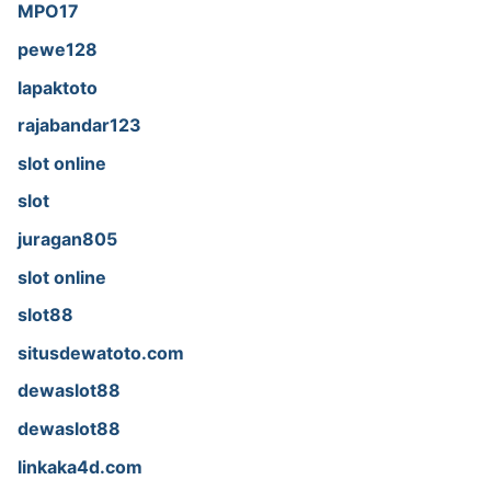
MPO17
pewe128
lapaktoto
rajabandar123
slot online
slot
juragan805
slot online
slot88
situsdewatoto.com
dewaslot88
dewaslot88
linkaka4d.com