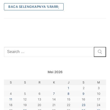
BACA SELENGKAPNYA %RARR;
Cari:
Mei 2026
S
S
R
K
J
S
M
1
2
3
4
5
6
7
8
9
10
11
12
13
14
15
16
17
18
19
20
21
22
23
24