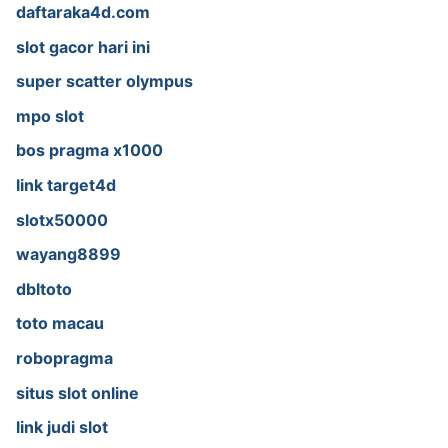
daftaraka4d.com
slot gacor hari ini
super scatter olympus
mpo slot
bos pragma x1000
link target4d
slotx50000
wayang8899
dbltoto
toto macau
robopragma
situs slot online
link judi slot