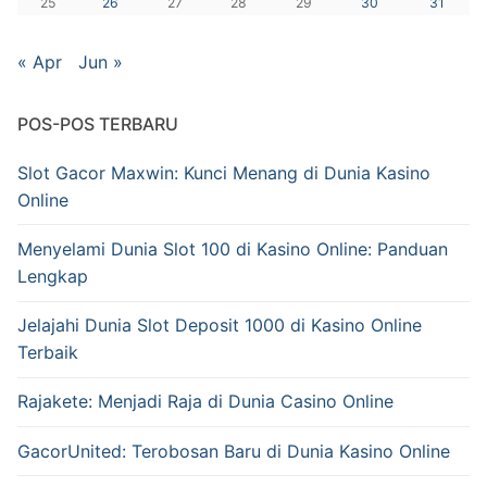
25
26
27
28
29
30
31
« Apr
Jun »
POS-POS TERBARU
Slot Gacor Maxwin: Kunci Menang di Dunia Kasino
Online
Menyelami Dunia Slot 100 di Kasino Online: Panduan
Lengkap
Jelajahi Dunia Slot Deposit 1000 di Kasino Online
Terbaik
Rajakete: Menjadi Raja di Dunia Casino Online
GacorUnited: Terobosan Baru di Dunia Kasino Online