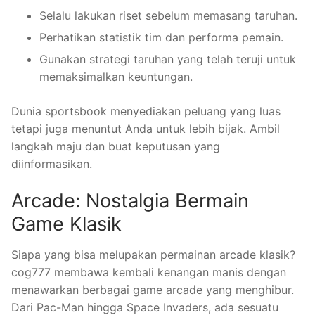
Selalu lakukan riset sebelum memasang taruhan.
Perhatikan statistik tim dan performa pemain.
Gunakan strategi taruhan yang telah teruji untuk
memaksimalkan keuntungan.
Dunia sportsbook menyediakan peluang yang luas
tetapi juga menuntut Anda untuk lebih bijak. Ambil
langkah maju dan buat keputusan yang
diinformasikan.
Arcade: Nostalgia Bermain
Game Klasik
Siapa yang bisa melupakan permainan arcade klasik?
cog777 membawa kembali kenangan manis dengan
menawarkan berbagai game arcade yang menghibur.
Dari Pac-Man hingga Space Invaders, ada sesuatu