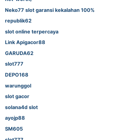
Neko77 slot garansi kekalahan 100%
republik62
slot online terpercaya
Link Apigacor88
GARUDA62
slot777
DEPO168
warunggol
slot gacor
solana4d slot
ayojp88
SM605
slot777