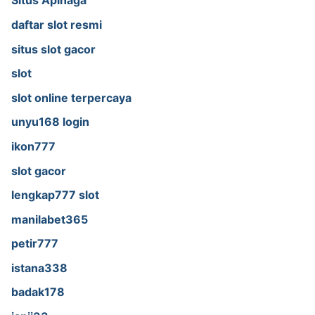
Situs Apinaga
daftar slot resmi
situs slot gacor
slot
slot online terpercaya
unyu168 login
ikon777
slot gacor
lengkap777 slot
manilabet365
petir777
istana338
badak178