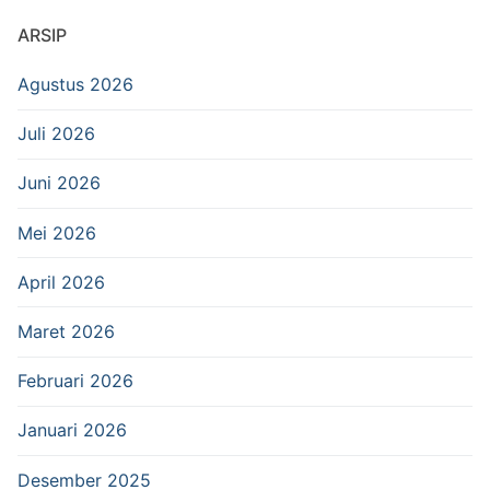
ARSIP
Agustus 2026
Juli 2026
Juni 2026
Mei 2026
April 2026
Maret 2026
Februari 2026
Januari 2026
Desember 2025