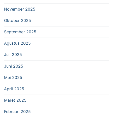
November 2025
Oktober 2025
September 2025
Agustus 2025
Juli 2025
Juni 2025
Mei 2025
April 2025
Maret 2025
Februari 2025