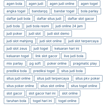
agen bola
agen judi
agen judi online
agen togel
angka togel
bandarqq
bandar togel
bola parlay
daftar judi bola
daftar situs judi
daftar slot gacor
judi bola
judi bola resmi
judi online 24 jam
judi poker
judi slot
judi slot demo
judi slot mahjong
judi slot online
judi slot terpercaya
judi slot zeus
judi togel
keluaran hari ini
keluaran togel
link slot gacor
live judi bola
mix parlay
pg soft
poker online
pragmatic play
prediksi bola
prediksi togel
situs judi bola
situs judi online
situs judi terpercaya
situs pkv poker
situs poker online
situs slot online
situs togel online
slot gacor
slot gacor hari ini
slot online
taruhan bola
togel hari ini
togel online