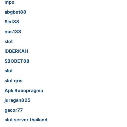
mpo
abgbet88
Slot88
nos138
slot
IDBERKAH
SBOBET88
slot
slot qris
Apk Robopragma
juragan805
gacor77
slot server thailand