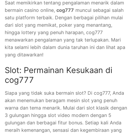
Saat memikirkan tentang pengalaman menarik dalam
bermain casino online,
cog777
muncul sebagai salah
satu platform terbaik. Dengan berbagai pilihan mulai
dari slot yang memikat, poker yang menantang,
hingga lottery yang penuh harapan, cog777
menawarkan pengalaman yang tak terlupakan. Mari
kita selami lebih dalam dunia taruhan ini dan lihat apa
yang ditawarkan!
Slot: Permainan Kesukaan di
cog777
Siapa yang tidak suka bermain slot? Di cog777, Anda
akan menemukan beragam mesin slot yang penuh
warna dan tema menarik. Mulai dari slot klasik dengan
3 gulungan hingga slot video modern dengan 5
gulungan dan berbagai fitur bonus. Setiap kali Anda
meraih kemenangan, sensasi dan kegembiraan yang