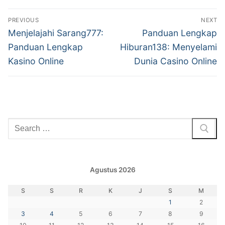
Navigasi
PREVIOUS
NEXT
pos
Previous
Next
Menjelajahi Sarang777:
Panduan Lengkap
post:
post:
Panduan Lengkap
Hiburan138: Menyelami
Kasino Online
Dunia Casino Online
Cari:
Agustus 2026
S
S
R
K
J
S
M
1
2
3
4
5
6
7
8
9