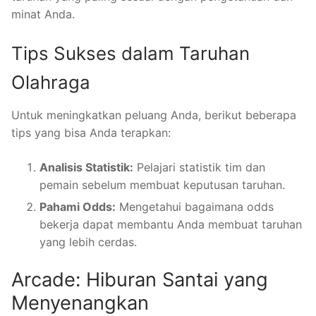
minat Anda.
Tips Sukses dalam Taruhan
Olahraga
Untuk meningkatkan peluang Anda, berikut beberapa
tips yang bisa Anda terapkan:
Analisis Statistik:
Pelajari statistik tim dan
pemain sebelum membuat keputusan taruhan.
Pahami Odds:
Mengetahui bagaimana odds
bekerja dapat membantu Anda membuat taruhan
yang lebih cerdas.
Arcade: Hiburan Santai yang
Menyenangkan