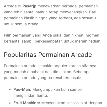
Arcade di
Pasarjp
menawarkan berbagai permainan
yang lebih santai namun tetap menyenangkan. Dari
permainan klasik hingga yang terbaru, ada sesuatu
untuk semua orang.
Pilih permainan yang Anda sukai dan nikmati momen
bersantai sambil berkesempatan untuk meraih hadiah.
Popularitas Permainan Arcade
Permainan arcade semakin populer karena sifatnya
yang mudah dipahami dan dimainkan. Beberapa
permainan arcade yang terkenal termasuk:
Pac-Man:
Mengumpulkan koin sambil
menghindari hantu.
Fruit Machine:
Menyediakan sensasi slot dengan