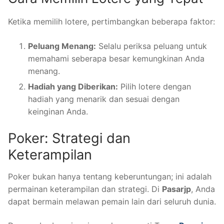
Ketika memilih lotere, pertimbangkan beberapa faktor:
Peluang Menang:
Selalu periksa peluang untuk
memahami seberapa besar kemungkinan Anda
menang.
Hadiah yang Diberikan:
Pilih lotere dengan
hadiah yang menarik dan sesuai dengan
keinginan Anda.
Poker: Strategi dan
Keterampilan
Poker bukan hanya tentang keberuntungan; ini adalah
permainan keterampilan dan strategi. Di
Pasarjp
, Anda
dapat bermain melawan pemain lain dari seluruh dunia.