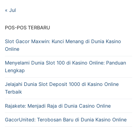
« Jul
POS-POS TERBARU
Slot Gacor Maxwin: Kunci Menang di Dunia Kasino
Online
Menyelami Dunia Slot 100 di Kasino Online: Panduan
Lengkap
Jelajahi Dunia Slot Deposit 1000 di Kasino Online
Terbaik
Rajakete: Menjadi Raja di Dunia Casino Online
GacorUnited: Terobosan Baru di Dunia Kasino Online