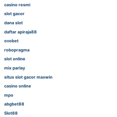
casino resmi
slot gacor
dana slot
daftar apiraja88
ovobet
robopragma
slot online
mix parlay
situs slot gacor maxwin
casino online
mpo
abgbet88
Slot88