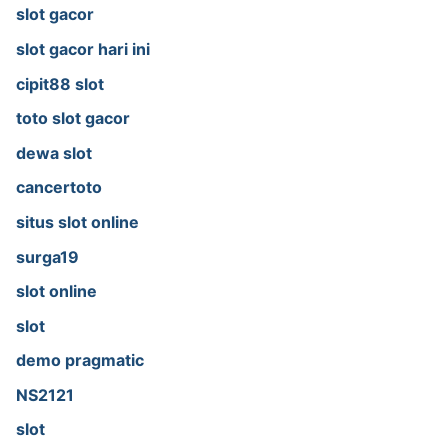
slot gacor
slot gacor hari ini
cipit88 slot
toto slot gacor
dewa slot
cancertoto
situs slot online
surga19
slot online
slot
demo pragmatic
NS2121
slot