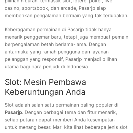
pilihan hiburan, termasuk slot, lotere, poker, live
casino, sportsbook, dan arcade, Pasarjp siap
memberikan pengalaman bermain yang tak terlupakan.
Keberagaman permainan di Pasarjp tidak hanya
menarik penggemar baru, tetapi juga membuat pemain
berpengalaman betah berlama-lama. Dengan
antarmuka yang ramah pengguna dan layanan
pelanggan yang responsif, Pasarjp menjadi pilihan
utama bagi para penjudi di Indonesia.
Slot: Mesin Pembawa
Keberuntungan Anda
Slot adalah salah satu permainan paling populer di
Pasarjp
. Dengan berbagai tema dan fitur menarik,
setiap putaran dapat memberi Anda kesempatan
untuk menang besar. Mari kita lihat beberapa jenis slot