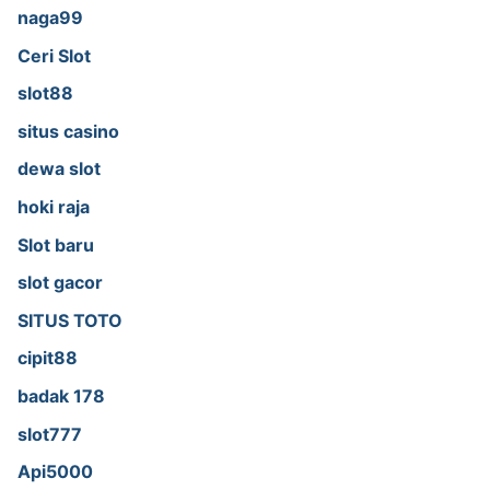
naga99
Ceri Slot
slot88
situs casino
dewa slot
hoki raja
Slot baru
slot gacor
SITUS TOTO
cipit88
badak 178
slot777
Api5000