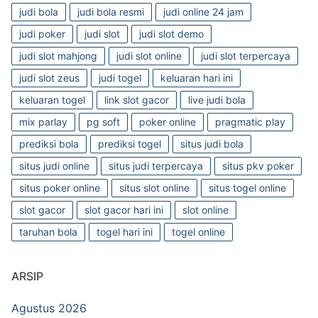
judi bola
judi bola resmi
judi online 24 jam
judi poker
judi slot
judi slot demo
judi slot mahjong
judi slot online
judi slot terpercaya
judi slot zeus
judi togel
keluaran hari ini
keluaran togel
link slot gacor
live judi bola
mix parlay
pg soft
poker online
pragmatic play
prediksi bola
prediksi togel
situs judi bola
situs judi online
situs judi terpercaya
situs pkv poker
situs poker online
situs slot online
situs togel online
slot gacor
slot gacor hari ini
slot online
taruhan bola
togel hari ini
togel online
ARSIP
Agustus 2026