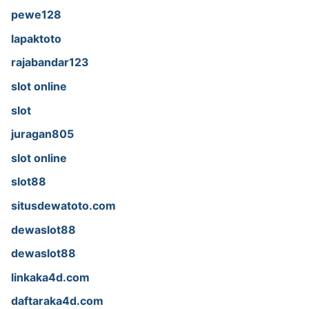
pewe128
lapaktoto
rajabandar123
slot online
slot
juragan805
slot online
slot88
situsdewatoto.com
dewaslot88
dewaslot88
linkaka4d.com
daftaraka4d.com