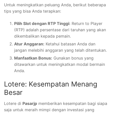
Untuk meningkatkan peluang Anda, berikut beberapa
tips yang bisa Anda terapkan:
Pilih Slot dengan RTP Tinggi:
Return to Player
(RTP) adalah persentase dari taruhan yang akan
dikembalikan kepada pemain.
Atur Anggaran:
Ketahui batasan Anda dan
jangan melebihi anggaran yang telah ditentukan.
Manfaatkan Bonus:
Gunakan bonus yang
ditawarkan untuk meningkatkan modal bermain
Anda.
Lotere: Kesempatan Menang
Besar
Lotere di
Pasarjp
memberikan kesempatan bagi siapa
saja untuk meraih mimpi dengan investasi yang