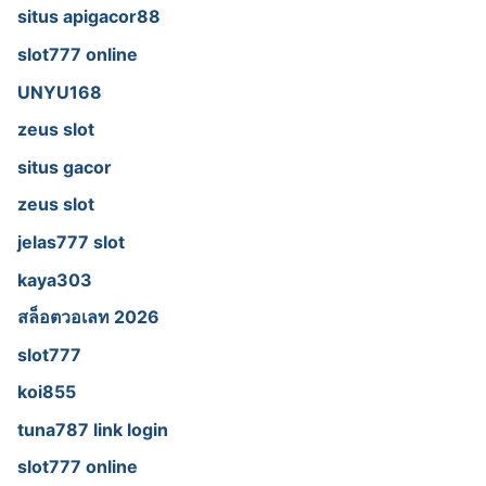
situs apigacor88
slot777 online
UNYU168
zeus slot
situs gacor
zeus slot
jelas777 slot
kaya303
สล็อตวอเลท 2026
slot777
koi855
tuna787 link login
slot777 online