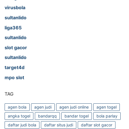
virusbola
sultanlido
liga365
sultanlido
slot gacor
sultanlido
target4d
mpo slot
TAG
agen bola
agen judi
agen judi online
agen togel
angka togel
bandarqq
bandar togel
bola parlay
daftar judi bola
daftar situs judi
daftar slot gacor