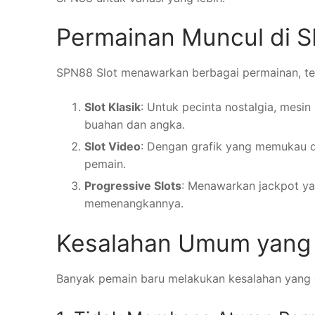
Permainan Muncul di S
SPN88 Slot menawarkan berbagai permainan, t
Slot Klasik
: Untuk pecinta nostalgia, mes
buahan dan angka.
Slot Video
: Dengan grafik yang memukau da
pemain.
Progressive Slots
: Menawarkan jackpot ya
memenangkannya.
Kesalahan Umum yang H
Banyak pemain baru melakukan kesalahan yang d