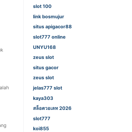
slot 100
link bosmujur
situs apigacor88
slot777 online
UNYU168
uk
zeus slot
situs gacor
zeus slot
alah
jelas777 slot
kaya303
สล็อตวอเลท 2026
slot777
ang
koi855