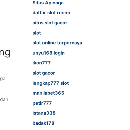
Situs Apinaga
daftar slot resmi
situs slot gacor
slot
slot online terpercaya
ang
unyu168 login
ikon777
slot gacor
gga
lengkap777 slot
manilabet365
 dan
petir777
istana338
badak178