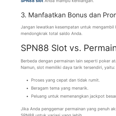
SPN88 slot
Anda mampu kehilangan.
3. Manfaatkan Bonus dan Pro
Jangan lewatkan kesempatan untuk mengambil bo
mendongkrak total saldo Anda.
SPN88 Slot vs. Permai
Berbeda dengan permainan lain seperti poker at
Namun, slot memiliki daya tarik tersendiri, yaitu:
Proses yang cepat dan tidak rumit.
Beragam tema yang menarik.
Peluang untuk memenangkan jackpot besar 
Jika Anda penggemar permainan yang penuh aksi
SPN88 untuk variasi yang lebih.