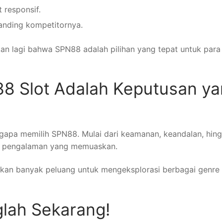
responsif.
anding kompetitornya.
an lagi bahwa SPN88 adalah pilihan yang tepat untuk para
8 Slot Adalah Keputusan y
gapa memilih SPN88. Mulai dari keamanan, keandalan, hin
n pengalaman yang memuaskan.
an banyak peluang untuk mengeksplorasi berbagai genre
lah Sekarang!