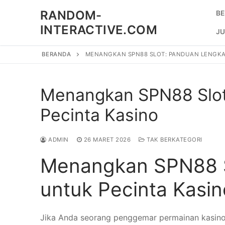
Lompat
RANDOM-
B
ke
INTERACTIVE.COM
konten
JU
BERANDA
MENANGKAN SPN88 SLOT: PANDUAN LENGKA
Menangkan SPN88 Slot
Pecinta Kasino
ADMIN
26 MARET 2026
TAK BERKATEGORI
Menangkan SPN88 S
untuk Pecinta Kasin
Jika Anda seorang penggemar permainan kasin