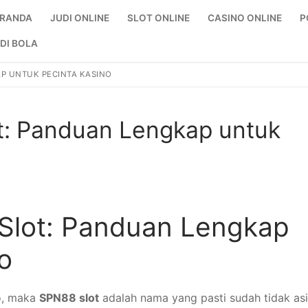
ERANDA
JUDI ONLINE
SLOT ONLINE
CASINO ONLINE
P
DI BOLA
P UNTUK PECINTA KASINO
: Panduan Lengkap untuk
lot: Panduan Lengkap
o
o, maka
SPN88 slot
adalah nama yang pasti sudah tidak as