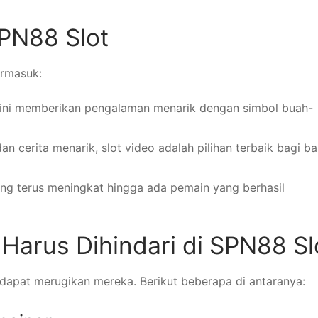
PN88 Slot
ermasuk:
in ini memberikan pengalaman menarik dengan simbol buah-
n cerita menarik, slot video adalah pilihan terbaik bagi b
ng terus meningkat hingga ada pemain yang berhasil
arus Dihindari di SPN88 Sl
apat merugikan mereka. Berikut beberapa di antaranya: