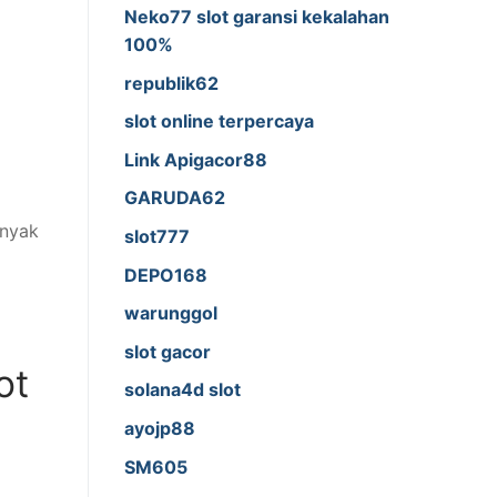
Neko77 slot garansi kekalahan
100%
republik62
slot online terpercaya
Link Apigacor88
GARUDA62
anyak
slot777
DEPO168
warunggol
slot gacor
ot
solana4d slot
ayojp88
SM605