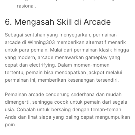
rasional.
6. Mengasah Skill di Arcade
Sebagai sentuhan yang menyegarkan, permainan
arcade di Winning303 memberikan alternatif menarik
untuk para pemain. Mulai dari permainan klasik hingga
yang modern, arcade menawarkan gameplay yang
cepat dan electrifying. Dalam momen-momen
tertentu, pemain bisa mendapatkan jackpot melalui
permainan ini, memberikan kesenangan tersendiri.
Pemainan arcade cenderung sederhana dan mudah
dimengerti, sehingga cocok untuk pemain dari segala
usia. Cobalah untuk bersaing dengan teman-teman
Anda dan lihat siapa yang paling cepat mengumpulkan
poin.