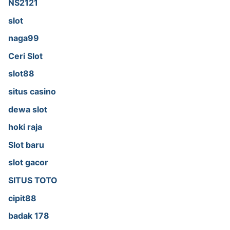
NS2121
slot
naga99
Ceri Slot
slot88
situs casino
dewa slot
hoki raja
Slot baru
slot gacor
SITUS TOTO
cipit88
badak 178