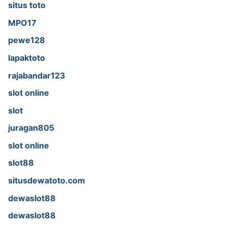
situs toto
MPO17
pewe128
lapaktoto
rajabandar123
slot online
slot
juragan805
slot online
slot88
situsdewatoto.com
dewaslot88
dewaslot88