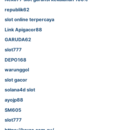
republik62
slot online terpercaya
Link Apigacor88
GARUDA62
slot777
DEPO168
warunggol
slot gacor
solana4d slot
ayojp88
SM605
slot777
https://kayra.com.au/