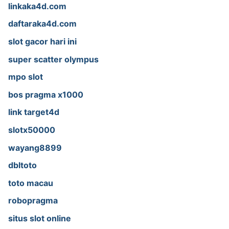
linkaka4d.com
daftaraka4d.com
slot gacor hari ini
super scatter olympus
mpo slot
bos pragma x1000
link target4d
slotx50000
wayang8899
dbltoto
toto macau
robopragma
situs slot online