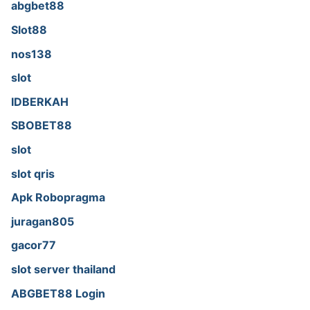
abgbet88
Slot88
nos138
slot
IDBERKAH
SBOBET88
slot
slot qris
Apk Robopragma
juragan805
gacor77
slot server thailand
ABGBET88 Login