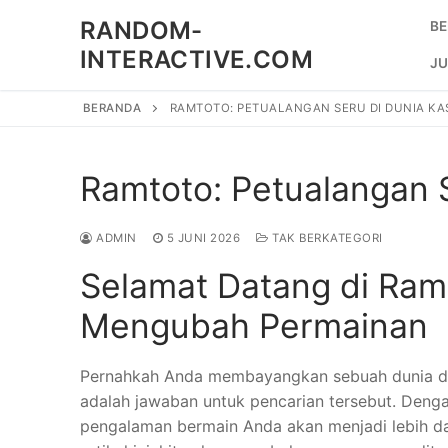
Lompat
RANDOM-
B
ke
INTERACTIVE.COM
konten
JU
BERANDA
RAMTOTO: PETUALANGAN SERU DI DUNIA KA
Ramtoto: Petualangan S
ADMIN
5 JUNI 2026
TAK BERKATEGORI
Selamat Datang di Ram
Mengubah Permainan
Pernahkah Anda membayangkan sebuah dunia di 
adalah jawaban untuk pencarian tersebut. Dengan 
pengalaman bermain Anda akan menjadi lebih dar