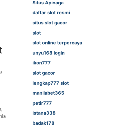
Situs Apinaga
daftar slot resmi
situs slot gacor
slot
slot online terpercaya
t
unyu168 login
ikon777
a
slot gacor
lengkap777 slot
manilabet365
petir777
,
istana338
nia
badak178