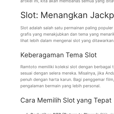
artikel ini, kita akan membahas semua yang dita
Slot: Menangkan Jackp
Slot adalah salah satu permainan paling popule
grafis yang menakjubkan dan tema yang menarik, 
lihat lebih dalam mengenai slot yang ditawarkan
Keberagaman Tema Slot
Ramtoto memiliki koleksi slot dengan berbaga
sesuai dengan selera mereka. Misalnya, jika An
penuh dengan harta karun. Bagi penggemar film,
pengalaman bermain yang lebih personal.
Cara Memilih Slot yang Tepat