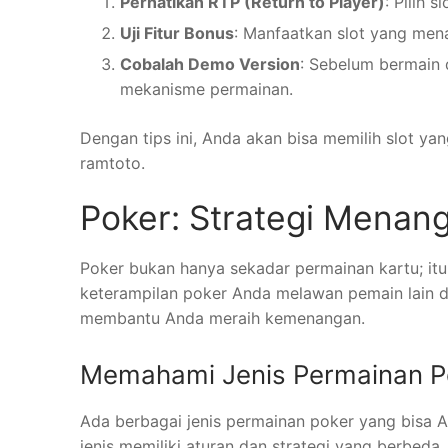
Perhatikan RTP (Return to Player)
: Pilih 
Uji Fitur Bonus
: Manfaatkan slot yang mena
Cobalah Demo Version
: Sebelum bermain 
mekanisme permainan.
Dengan tips ini, Anda akan bisa memilih slot y
ramtoto.
Poker: Strategi Menang
Poker bukan hanya sekadar permainan kartu; itu 
keterampilan poker Anda melawan pemain lain da
membantu Anda meraih kemenangan.
Memahami Jenis Permainan P
Ada berbagai jenis permainan poker yang bisa 
jenis memiliki aturan dan strategi yang berbeda.