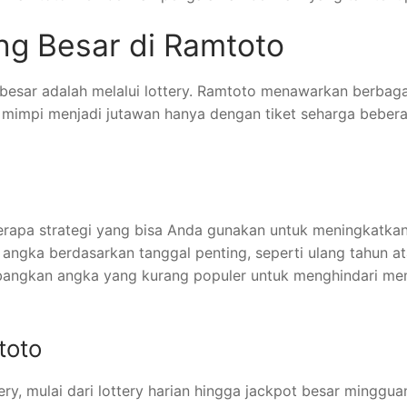
ng Besar di Ramtoto
besar adalah melalui lottery. Ramtoto menawarkan berbaga
 mimpi menjadi jutawan hanya dengan tiket seharga beber
berapa strategi yang bisa Anda gunakan untuk meningkatka
angka berdasarkan tanggal penting, seperti ulang tahun a
bangkan angka yang kurang populer untuk menghindari m
toto
ery, mulai dari lottery harian hingga jackpot besar mingguan