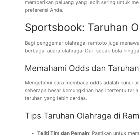
memberikan peluang yang lebih sering untuk men
preferensi Anda.
Sportsbook: Taruhan 
Bagi penggemar olahraga, ramtoto juga menaw
berbagai acara olahraga. Dari sepak bola hingg
Memahami Odds dan Taruhan
Mengetahui cara membaca odds adalah kunci u
seberapa besar kemungkinan hasil tertentu ter
taruhan yang lebih cerdas.
Tips Taruhan Olahraga di Ram
Teliti Tim dan Pemain
: Pastikan untuk memp