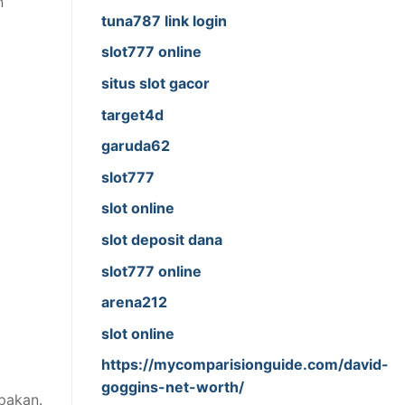
n
tuna787 link login
slot777 online
situs slot gacor
target4d
garuda62
slot777
slot online
slot deposit dana
slot777 online
arena212
slot online
https://mycomparisionguide.com/david-
goggins-net-worth/
pakan.