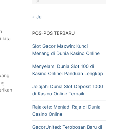
31
« Jul
n
POS-POS TERBARU
 kita
Slot Gacor Maxwin: Kunci
Menang di Dunia Kasino Online
Menyelami Dunia Slot 100 di
Kasino Online: Panduan Lengkap
 yang
ang
Jelajahi Dunia Slot Deposit 1000
erikan
di Kasino Online Terbaik
Rajakete: Menjadi Raja di Dunia
Casino Online
GacorUnited: Terobosan Baru di