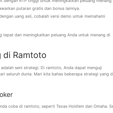
slot dengan RTP tinggi untuk meningkatkan peluang menang.
warkan putaran gratis dan bonus lainnya.
dengan uang asli, cobalah versi demo untuk memahami
ang tepat dan meningkatkan peluang Anda untuk menang di
 di Ramtoto
adalah seni strategi. Di ramtoto, Anda dapat menguji
ri seluruh dunia. Mari kita bahas beberapa strategi yang 
oker
Anda coba di ramtoto, seperti Texas Hold’em dan Omaha. S