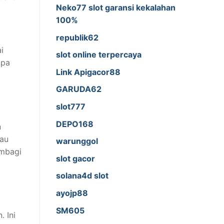
Neko77 slot garansi kekalahan
100%
republik62
i
slot online terpercaya
apa
Link Apigacor88
GARUDA62
slot777
DEPO168
n
tau
warunggol
embagi
slot gacor
solana4d slot
ayojp88
SM605
. Ini