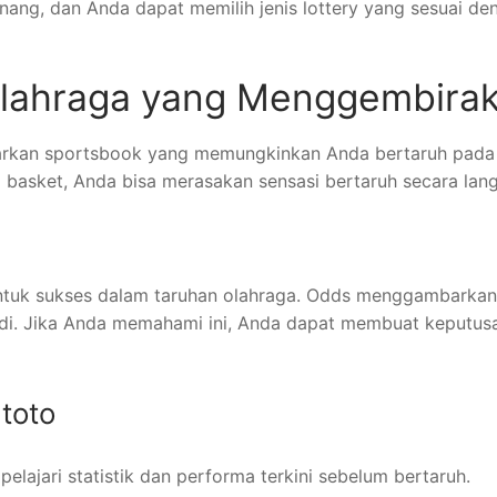
ang, dan Anda dapat memilih jenis lottery yang sesuai de
Olahraga yang Menggembira
arkan sportsbook yang memungkinkan Anda bertaruh pada
a basket, Anda bisa merasakan sensasi bertaruh secara lan
ntuk sukses dalam taruhan olahraga. Odds menggambarkan
jadi. Jika Anda memahami ini, Anda dapat membuat keputus
toto
elajari statistik dan performa terkini sebelum bertaruh.