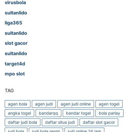
virusbola
sultanlido
liga365
sultanlido
slot gacor
sultanlido
target4d
mpo slot
TAG
agen bola
agen judi
agen judi online
agen togel
angka togel
bandarqq
bandar togel
bola parlay
daftar judi bola
daftar situs judi
daftar slot gacor
judi bola
judi bola resmi
judi online 24 jam