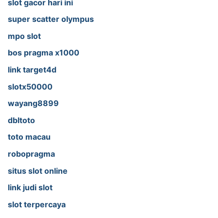
slot gacor hari ini
super scatter olympus
mpo slot
bos pragma x1000
link target4d
slotx50000
wayang8899
dbltoto
toto macau
robopragma
situs slot online
link judi slot
slot terpercaya