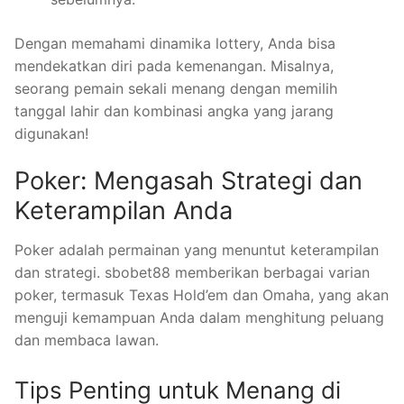
Dengan memahami dinamika lottery, Anda bisa
mendekatkan diri pada kemenangan. Misalnya,
seorang pemain sekali menang dengan memilih
tanggal lahir dan kombinasi angka yang jarang
digunakan!
Poker: Mengasah Strategi dan
Keterampilan Anda
Poker adalah permainan yang menuntut keterampilan
dan strategi. sbobet88 memberikan berbagai varian
poker, termasuk Texas Hold’em dan Omaha, yang akan
menguji kemampuan Anda dalam menghitung peluang
dan membaca lawan.
Tips Penting untuk Menang di