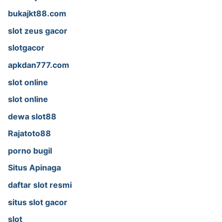
bukajkt88.com
slot zeus gacor
slotgacor
apkdan777.com
slot online
slot online
dewa slot88
Rajatoto88
porno bugil
Situs Apinaga
daftar slot resmi
situs slot gacor
slot