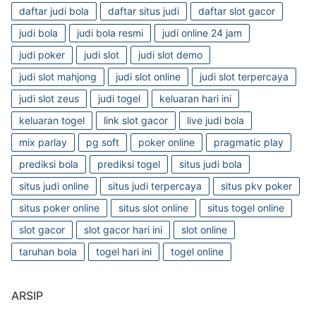
daftar judi bola
daftar situs judi
daftar slot gacor
judi bola
judi bola resmi
judi online 24 jam
judi poker
judi slot
judi slot demo
judi slot mahjong
judi slot online
judi slot terpercaya
judi slot zeus
judi togel
keluaran hari ini
keluaran togel
link slot gacor
live judi bola
mix parlay
pg soft
poker online
pragmatic play
prediksi bola
prediksi togel
situs judi bola
situs judi online
situs judi terpercaya
situs pkv poker
situs poker online
situs slot online
situs togel online
slot gacor
slot gacor hari ini
slot online
taruhan bola
togel hari ini
togel online
ARSIP