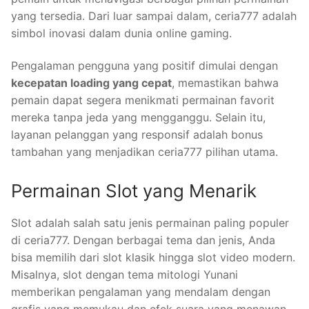
yang tersedia. Dari luar sampai dalam, ceria777 adalah
simbol inovasi dalam dunia online gaming.
Pengalaman pengguna yang positif dimulai dengan
kecepatan loading yang cepat
, memastikan bahwa
pemain dapat segera menikmati permainan favorit
mereka tanpa jeda yang mengganggu. Selain itu,
layanan pelanggan yang responsif adalah bonus
tambahan yang menjadikan ceria777 pilihan utama.
Permainan Slot yang Menarik
Slot adalah salah satu jenis permainan paling populer
di ceria777. Dengan berbagai tema dan jenis, Anda
bisa memilih dari slot klasik hingga slot video modern.
Misalnya, slot dengan tema mitologi Yunani
memberikan pengalaman yang mendalam dengan