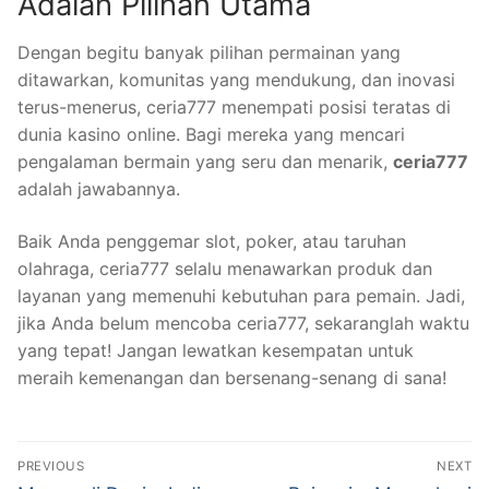
Adalah Pilihan Utama
Dengan begitu banyak pilihan permainan yang
ditawarkan, komunitas yang mendukung, dan inovasi
terus-menerus, ceria777 menempati posisi teratas di
dunia kasino online. Bagi mereka yang mencari
pengalaman bermain yang seru dan menarik,
ceria777
adalah jawabannya.
Baik Anda penggemar slot, poker, atau taruhan
olahraga, ceria777 selalu menawarkan produk dan
layanan yang memenuhi kebutuhan para pemain. Jadi,
jika Anda belum mencoba ceria777, sekaranglah waktu
yang tepat! Jangan lewatkan kesempatan untuk
meraih kemenangan dan bersenang-senang di sana!
Navigasi
PREVIOUS
NEXT