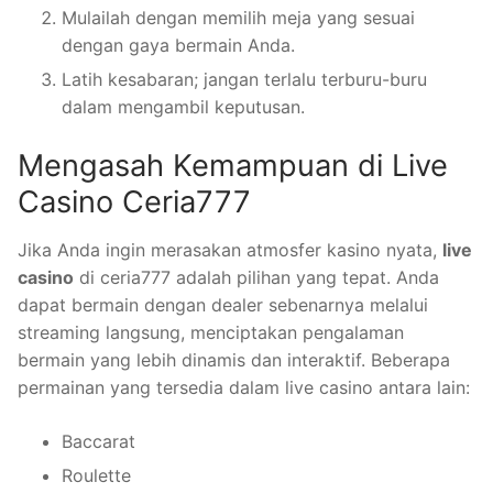
Mulailah dengan memilih meja yang sesuai
dengan gaya bermain Anda.
Latih kesabaran; jangan terlalu terburu-buru
dalam mengambil keputusan.
Mengasah Kemampuan di Live
Casino Ceria777
Jika Anda ingin merasakan atmosfer kasino nyata,
live
casino
di ceria777 adalah pilihan yang tepat. Anda
dapat bermain dengan dealer sebenarnya melalui
streaming langsung, menciptakan pengalaman
bermain yang lebih dinamis dan interaktif. Beberapa
permainan yang tersedia dalam live casino antara lain:
Baccarat
Roulette