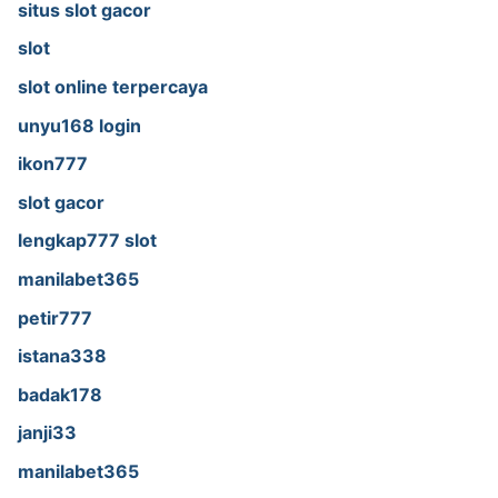
situs slot gacor
slot
slot online terpercaya
unyu168 login
ikon777
slot gacor
lengkap777 slot
manilabet365
petir777
istana338
badak178
janji33
manilabet365