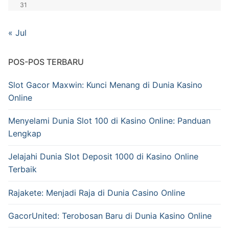
31
« Jul
POS-POS TERBARU
Slot Gacor Maxwin: Kunci Menang di Dunia Kasino
Online
Menyelami Dunia Slot 100 di Kasino Online: Panduan
Lengkap
Jelajahi Dunia Slot Deposit 1000 di Kasino Online
Terbaik
Rajakete: Menjadi Raja di Dunia Casino Online
GacorUnited: Terobosan Baru di Dunia Kasino Online