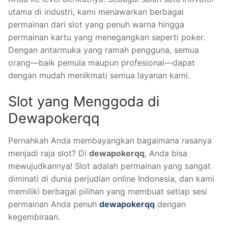
utama di industri, kami menawarkan berbagai
permainan dari slot yang penuh warna hingga
permainan kartu yang menegangkan seperti poker.
Dengan antarmuka yang ramah pengguna, semua
orang—baik pemula maupun profesional—dapat
dengan mudah menikmati semua layanan kami.
Slot yang Menggoda di
Dewapokerqq
Pernahkah Anda membayangkan bagaimana rasanya
menjadi raja slot? Di
dewapokerqq
, Anda bisa
mewujudkannya! Slot adalah permainan yang sangat
diminati di dunia perjudian online Indonesia, dan kami
memiliki berbagai pilihan yang membuat setiap sesi
permainan Anda penuh
dewapokerqq
dengan
kegembiraan.