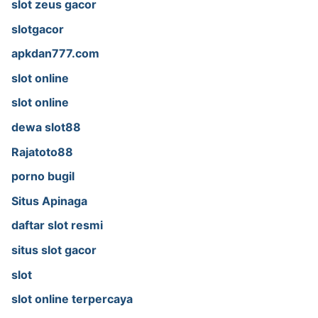
slot zeus gacor
slotgacor
apkdan777.com
slot online
slot online
dewa slot88
Rajatoto88
porno bugil
Situs Apinaga
daftar slot resmi
situs slot gacor
slot
slot online terpercaya