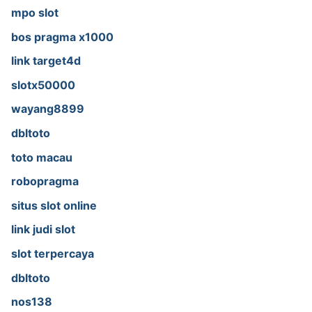
mpo slot
bos pragma x1000
link target4d
slotx50000
wayang8899
dbltoto
toto macau
robopragma
situs slot online
link judi slot
slot terpercaya
dbltoto
nos138