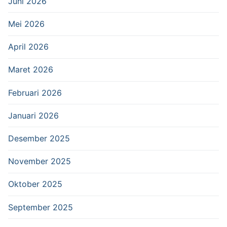
Juni 2026
Mei 2026
April 2026
Maret 2026
Februari 2026
Januari 2026
Desember 2025
November 2025
Oktober 2025
September 2025