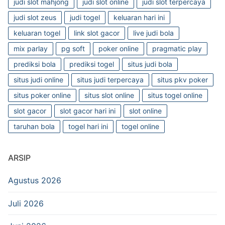
judi slot mahjong
judi slot online
judi slot terpercaya
judi slot zeus
judi togel
keluaran hari ini
keluaran togel
link slot gacor
live judi bola
mix parlay
pg soft
poker online
pragmatic play
prediksi bola
prediksi togel
situs judi bola
situs judi online
situs judi terpercaya
situs pkv poker
situs poker online
situs slot online
situs togel online
slot gacor
slot gacor hari ini
slot online
taruhan bola
togel hari ini
togel online
ARSIP
Agustus 2026
Juli 2026