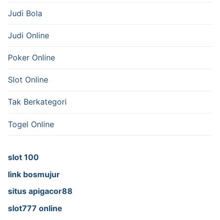
Judi Bola
Judi Online
Poker Online
Slot Online
Tak Berkategori
Togel Online
slot 100
link bosmujur
situs apigacor88
slot777 online