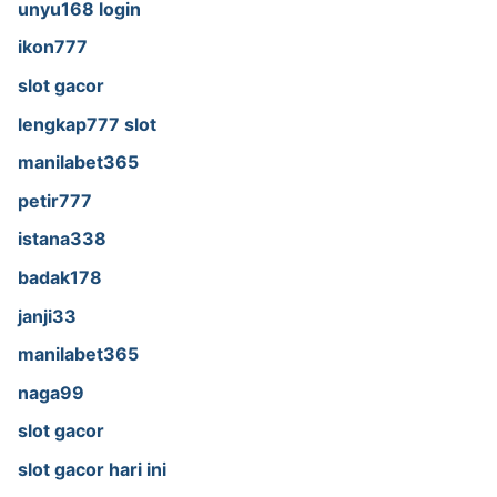
unyu168 login
ikon777
slot gacor
lengkap777 slot
manilabet365
petir777
istana338
badak178
janji33
manilabet365
naga99
slot gacor
slot gacor hari ini