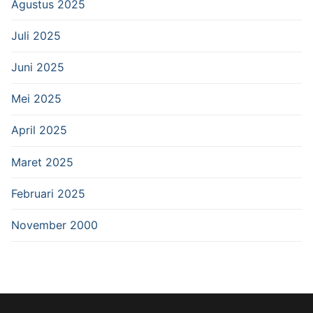
Agustus 2025
Juli 2025
Juni 2025
Mei 2025
April 2025
Maret 2025
Februari 2025
November 2000