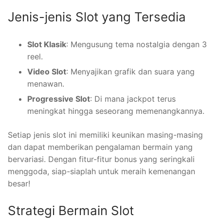
Jenis-jenis Slot yang Tersedia
Slot Klasik
: Mengusung tema nostalgia dengan 3
reel.
Video Slot
: Menyajikan grafik dan suara yang
menawan.
Progressive Slot
: Di mana jackpot terus
meningkat hingga seseorang memenangkannya.
Setiap jenis slot ini memiliki keunikan masing-masing
dan dapat memberikan pengalaman bermain yang
bervariasi. Dengan fitur-fitur bonus yang seringkali
menggoda, siap-siaplah untuk meraih kemenangan
besar!
Strategi Bermain Slot