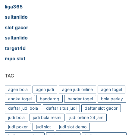
liga365
sultanlido
slot gacor
sultanlido
target4d
mpo slot
TAG
agen bola
agen judi
agen judi online
agen togel
angka togel
bandarqq
bandar togel
bola parlay
daftar judi bola
daftar situs judi
daftar slot gacor
judi bola
judi bola resmi
judi online 24 jam
judi poker
judi slot
judi slot demo