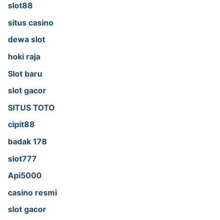
slot88
situs casino
dewa slot
hoki raja
Slot baru
slot gacor
SITUS TOTO
cipit88
badak 178
slot777
Api5000
casino resmi
slot gacor