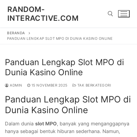
Lompat
RANDOM-
ke
INTERACTIVE.COM
konten
BERANDA
Cari:
PANDUAN LENGKAP SLOT MPO DI DUNIA KASINO ONLINE
Panduan Lengkap Slot MPO di
Dunia Kasino Online
ADMIN
15 NOVEMBER 2025
TAK BERKATEGORI
Panduan Lengkap Slot MPO di
Dunia Kasino Online
Dalam dunia
slot MPO
, banyak yang menganggapnya
hanya sebagai bentuk hiburan sederhana. Namun,