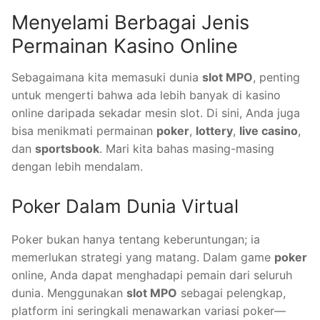
Menyelami Berbagai Jenis
Permainan Kasino Online
Sebagaimana kita memasuki dunia
slot MPO
, penting
untuk mengerti bahwa ada lebih banyak di kasino
online daripada sekadar mesin slot. Di sini, Anda juga
bisa menikmati permainan
poker
,
lottery
,
live casino
,
dan
sportsbook
. Mari kita bahas masing-masing
dengan lebih mendalam.
Poker Dalam Dunia Virtual
Poker bukan hanya tentang keberuntungan; ia
memerlukan strategi yang matang. Dalam game
poker
online, Anda dapat menghadapi pemain dari seluruh
dunia. Menggunakan
slot MPO
sebagai pelengkap,
platform ini seringkali menawarkan variasi poker—