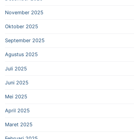
November 2025
Oktober 2025
September 2025
Agustus 2025
Juli 2025
Juni 2025
Mei 2025
April 2025
Maret 2025
Februari 2025