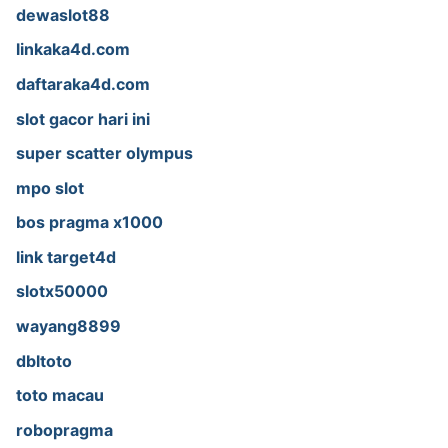
dewaslot88
linkaka4d.com
daftaraka4d.com
slot gacor hari ini
super scatter olympus
mpo slot
bos pragma x1000
link target4d
slotx50000
wayang8899
dbltoto
toto macau
robopragma