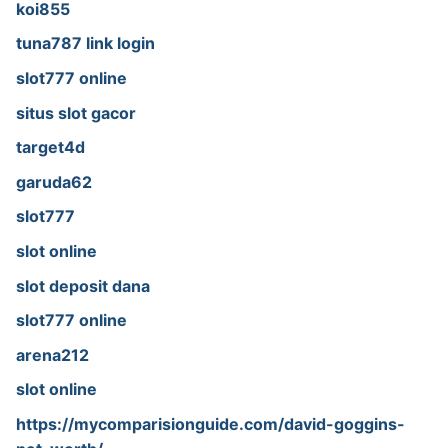
koi855
tuna787 link login
slot777 online
situs slot gacor
target4d
garuda62
slot777
slot online
slot deposit dana
slot777 online
arena212
slot online
https://mycomparisionguide.com/david-goggins-