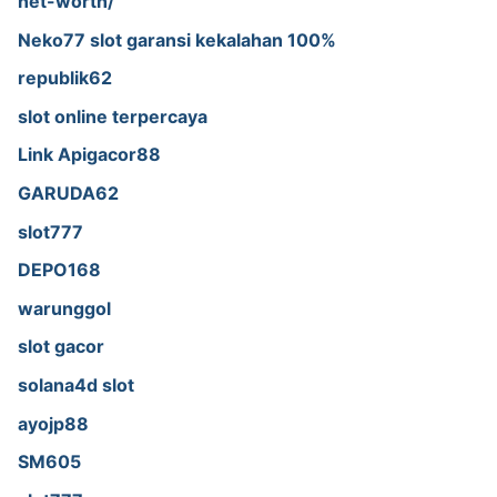
net-worth/
Neko77 slot garansi kekalahan 100%
republik62
slot online terpercaya
Link Apigacor88
GARUDA62
slot777
DEPO168
warunggol
slot gacor
solana4d slot
ayojp88
SM605