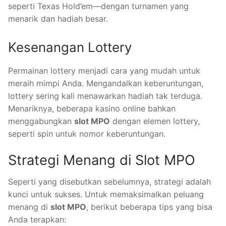
seperti Texas Hold’em—dengan turnamen yang
menarik dan hadiah besar.
Kesenangan Lottery
Permainan lottery menjadi cara yang mudah untuk
meraih mimpi Anda. Mengandalkan keberuntungan,
lottery sering kali menawarkan hadiah tak terduga.
Menariknya, beberapa kasino online bahkan
menggabungkan
slot MPO
dengan elemen lottery,
seperti spin untuk nomor keberuntungan.
Strategi Menang di Slot MPO
Seperti yang disebutkan sebelumnya, strategi adalah
kunci untuk sukses. Untuk memaksimalkan peluang
menang di
slot MPO
, berikut beberapa tips yang bisa
Anda terapkan: