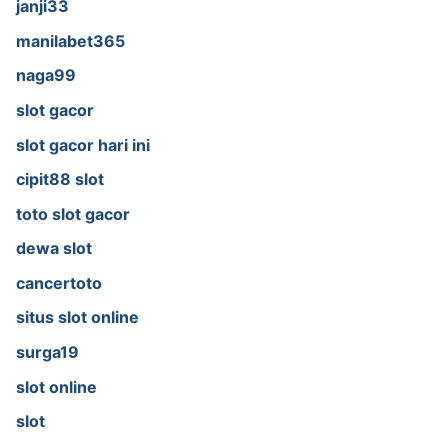
janji33
manilabet365
naga99
slot gacor
slot gacor hari ini
cipit88 slot
toto slot gacor
dewa slot
cancertoto
situs slot online
surga19
slot online
slot