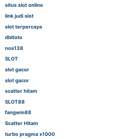
situs slot online
link judi slot
slot terpercaya
dbltoto
nos138
SLOT
slot gacor
slot gacor
scatter hitam
SLOT88
fangwin88
Scatter Hitam
turbo pragma x1000