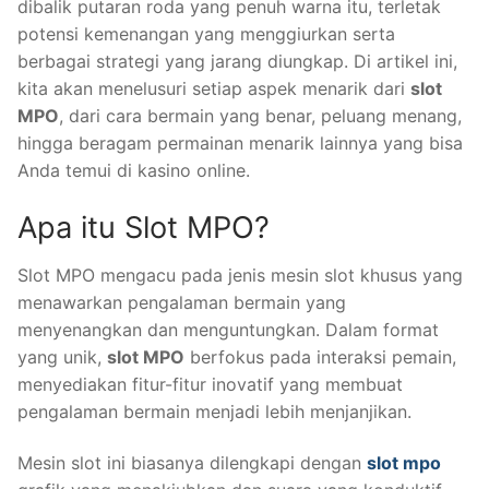
dibalik putaran roda yang penuh warna itu, terletak
potensi kemenangan yang menggiurkan serta
berbagai strategi yang jarang diungkap. Di artikel ini,
kita akan menelusuri setiap aspek menarik dari
slot
MPO
, dari cara bermain yang benar, peluang menang,
hingga beragam permainan menarik lainnya yang bisa
Anda temui di kasino online.
Apa itu Slot MPO?
Slot MPO mengacu pada jenis mesin slot khusus yang
menawarkan pengalaman bermain yang
menyenangkan dan menguntungkan. Dalam format
yang unik,
slot MPO
berfokus pada interaksi pemain,
menyediakan fitur-fitur inovatif yang membuat
pengalaman bermain menjadi lebih menjanjikan.
Mesin slot ini biasanya dilengkapi dengan
slot mpo