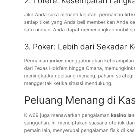
2. Lotere: Kesempatan Langk
Jika Anda suka menanti kejutan, permainan
lote
setiap tiket yang Anda beli memberikan Anda ke
satu undian, Anda dapat memenangkan mobil spor
3. Poker: Lebih dari Sekadar K
Permainan
poker
menggabungkan keterampilan d
dari Texas Hold’em hingga Omaha, memungkinka
meningkatkan peluang menang, pahami strategi 
menggertak ketika situasi mendukung.
Peluang Menang di Ka
Kiw69 juga menawarkan pengalaman
kasino la
sungguhan. Ini menciptakan suasana otentik da
pemain lain, menyerupai pengalaman fisik di kas