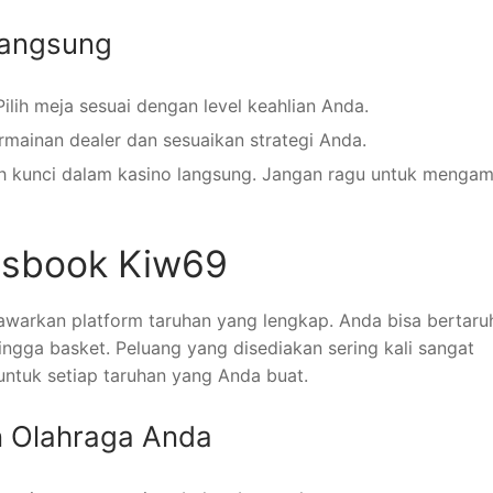
Langsung
ilih meja sesuai dengan level keahlian Anda.
mainan dealer dan sesuaikan strategi Anda.
 kunci dalam kasino langsung. Jangan ragu untuk mengam
tsbook Kiw69
warkan platform taruhan yang lengkap. Anda bisa bertaru
ingga basket. Peluang yang disediakan sering kali sangat
untuk setiap taruhan yang Anda buat.
 Olahraga Anda