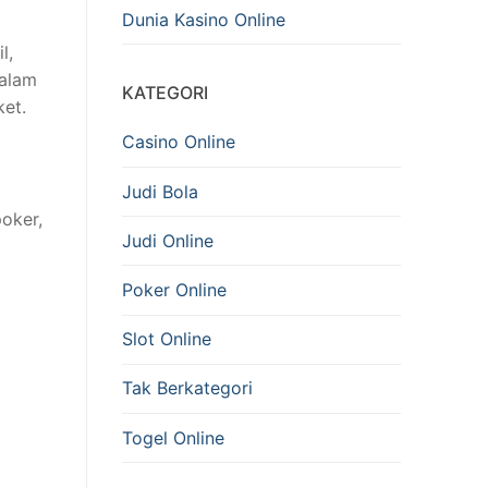
Dunia Kasino Online
l,
dalam
KATEGORI
et.
Casino Online
Judi Bola
oker,
Judi Online
Poker Online
Slot Online
Tak Berkategori
Togel Online