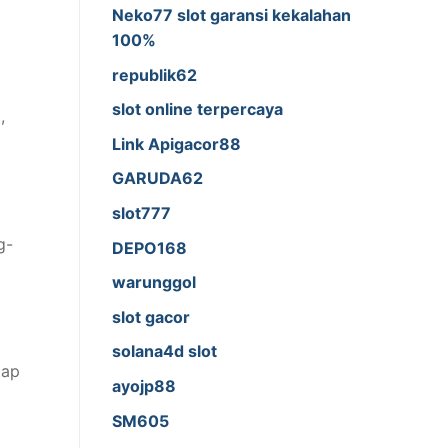
Neko77 slot garansi kekalahan
100%
republik62
slot online terpercaya
,
Link Apigacor88
GARUDA62
slot777
g-
DEPO168
warunggol
slot gacor
solana4d slot
tap
ayojp88
SM605