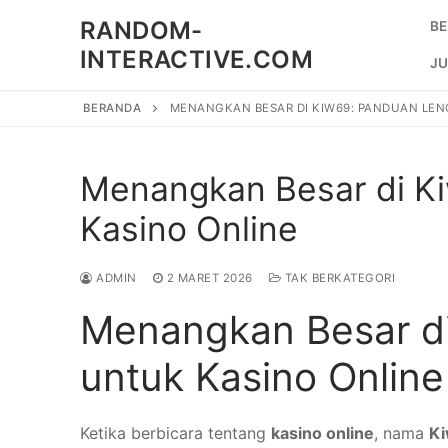
Lompat
RANDOM-
B
ke
INTERACTIVE.COM
konten
JU
BERANDA
MENANGKAN BESAR DI KIW69: PANDUAN LEN
Menangkan Besar di K
Kasino Online
ADMIN
2 MARET 2026
TAK BERKATEGORI
Menangkan Besar d
untuk Kasino Online
Ketika berbicara tentang
kasino online
, nama
K