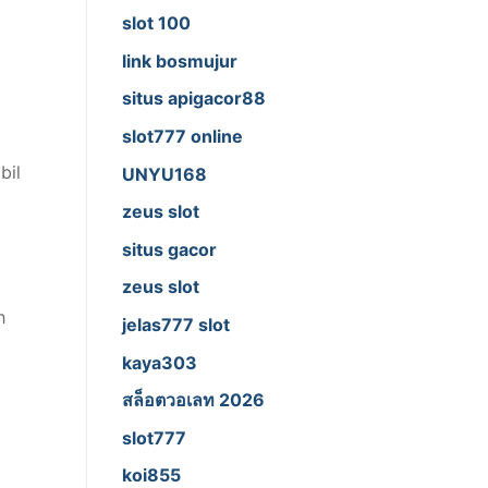
slot 100
link bosmujur
situs apigacor88
slot777 online
bil
UNYU168
zeus slot
situs gacor
zeus slot
h
jelas777 slot
kaya303
สล็อตวอเลท 2026
slot777
koi855