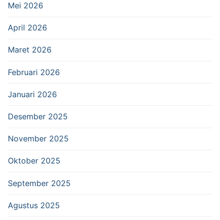
Mei 2026
April 2026
Maret 2026
Februari 2026
Januari 2026
Desember 2025
November 2025
Oktober 2025
September 2025
Agustus 2025