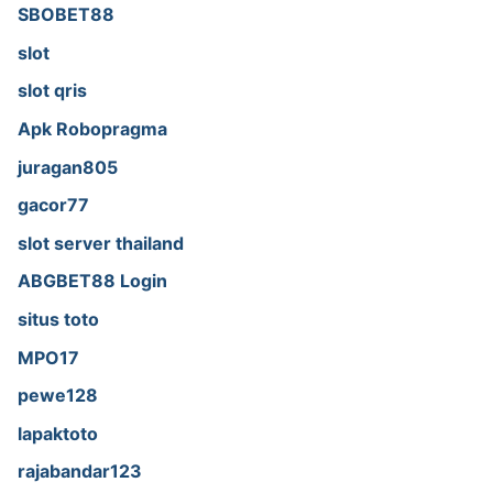
SBOBET88
slot
slot qris
Apk Robopragma
juragan805
gacor77
slot server thailand
ABGBET88 Login
situs toto
MPO17
pewe128
lapaktoto
rajabandar123