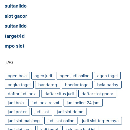
sultanlido
slot gacor
sultanlido
target4d
mpo slot
TAG
agen bola
agen judi
agen judi online
agen togel
angka togel
bandarqq
bandar togel
bola parlay
daftar judi bola
daftar situs judi
daftar slot gacor
judi bola
judi bola resmi
judi online 24 jam
judi poker
judi slot
judi slot demo
judi slot mahjong
judi slot online
judi slot terpercaya
judi slot zeus
judi togel
keluaran hari ini