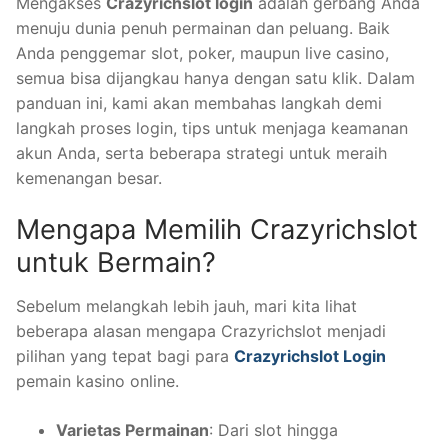
Mengakses
Crazyrichslot login
adalah gerbang Anda
menuju dunia penuh permainan dan peluang. Baik
Anda penggemar slot, poker, maupun live casino,
semua bisa dijangkau hanya dengan satu klik. Dalam
panduan ini, kami akan membahas langkah demi
langkah proses login, tips untuk menjaga keamanan
akun Anda, serta beberapa strategi untuk meraih
kemenangan besar.
Mengapa Memilih Crazyrichslot
untuk Bermain?
Sebelum melangkah lebih jauh, mari kita lihat
beberapa alasan mengapa Crazyrichslot menjadi
pilihan yang tepat bagi para
Crazyrichslot Login
pemain kasino online.
Varietas Permainan
: Dari slot hingga