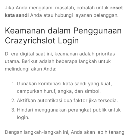
Jika Anda mengalami masalah, cobalah untuk
reset
kata sandi
Anda atau hubungi layanan pelanggan.
Keamanan dalam Penggunaan
Crazyrichslot Login
Di era digital saat ini, keamanan adalah prioritas
utama. Berikut adalah beberapa langkah untuk
melindungi akun Anda:
Gunakan kombinasi kata sandi yang kuat,
campurkan huruf, angka, dan simbol.
Aktifkan autentikasi dua faktor jika tersedia.
Hindari menggunakan perangkat publik untuk
login.
Dengan langkah-langkah ini, Anda akan lebih tenang