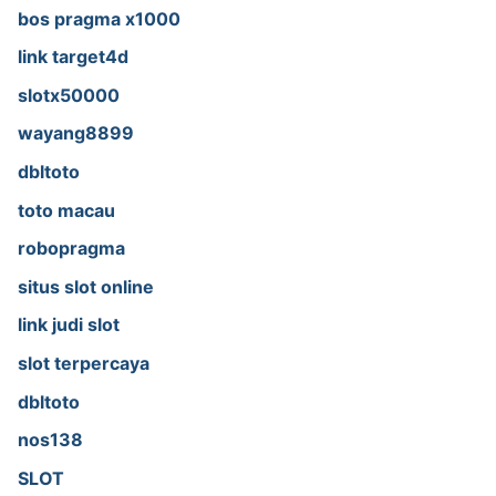
bos pragma x1000
link target4d
slotx50000
wayang8899
dbltoto
toto macau
robopragma
situs slot online
link judi slot
slot terpercaya
dbltoto
nos138
SLOT