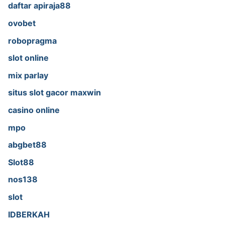
daftar apiraja88
ovobet
robopragma
slot online
mix parlay
situs slot gacor maxwin
casino online
mpo
abgbet88
Slot88
nos138
slot
IDBERKAH