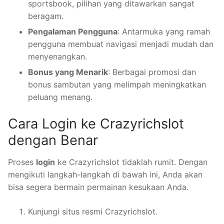
sportsbook, pilihan yang ditawarkan sangat
beragam.
Pengalaman Pengguna
: Antarmuka yang ramah
pengguna membuat navigasi menjadi mudah dan
menyenangkan.
Bonus yang Menarik
: Berbagai promosi dan
bonus sambutan yang melimpah meningkatkan
peluang menang.
Cara Login ke Crazyrichslot
dengan Benar
Proses
login
ke Crazyrichslot tidaklah rumit. Dengan
mengikuti langkah-langkah di bawah ini, Anda akan
bisa segera bermain permainan kesukaan Anda.
Kunjungi situs resmi Crazyrichslot.