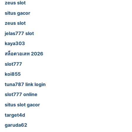
zeus slot
situs gacor
zeus slot
jelas777 slot
kaya303
สล็อตวอเลท 2026
slot777
koi855
tuna787 link login
slot777 online
situs slot gacor
target4d
garuda62