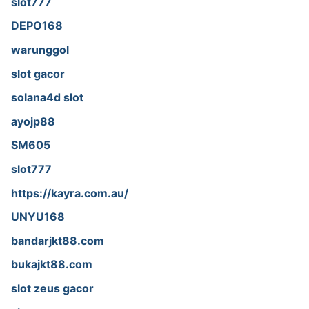
slot777
DEPO168
warunggol
slot gacor
solana4d slot
ayojp88
SM605
slot777
https://kayra.com.au/
UNYU168
bandarjkt88.com
bukajkt88.com
slot zeus gacor