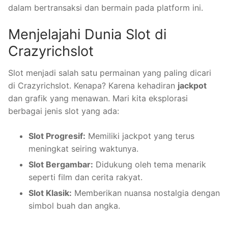
dalam bertransaksi dan bermain pada platform ini.
Menjelajahi Dunia Slot di
Crazyrichslot
Slot menjadi salah satu permainan yang paling dicari
di Crazyrichslot. Kenapa? Karena kehadiran
jackpot
dan grafik yang menawan. Mari kita eksplorasi
berbagai jenis slot yang ada:
Slot Progresif:
Memiliki jackpot yang terus
meningkat seiring waktunya.
Slot Bergambar:
Didukung oleh tema menarik
seperti film dan cerita rakyat.
Slot Klasik:
Memberikan nuansa nostalgia dengan
simbol buah dan angka.