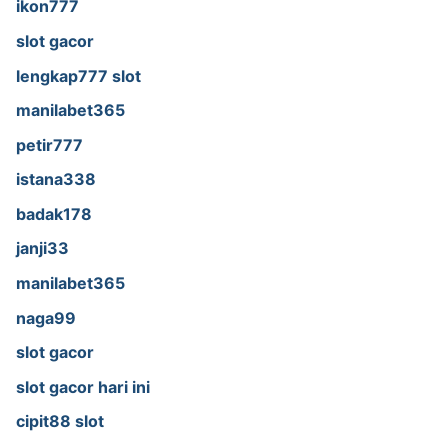
ikon777
slot gacor
lengkap777 slot
manilabet365
petir777
istana338
badak178
janji33
manilabet365
naga99
slot gacor
slot gacor hari ini
cipit88 slot