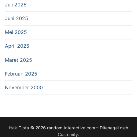
Juli 2025
Juni 2025
Mei 2025
April 2025
Maret 2025
Februari 2025
November 2000
Hak Cipta © 2026 random-interactive.com – Ditenagai oleh
Customify
.