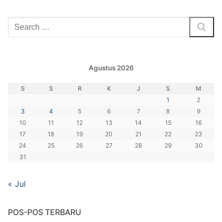
Cari:
Agustus 2026
S
S
R
K
J
S
M
1
2
3
4
5
6
7
8
9
10
11
12
13
14
15
16
17
18
19
20
21
22
23
24
25
26
27
28
29
30
31
« Jul
POS-POS TERBARU