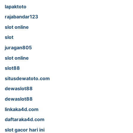
lapaktoto
rajabandar123
slot online
slot
juragan805
slot online
slot88
situsdewatoto.com
dewaslot88
dewaslot88
linkaka4d.com
daftaraka4d.com
slot gacor hari ini