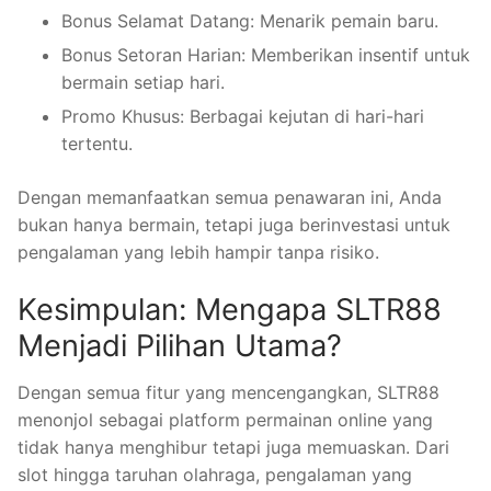
Bonus Selamat Datang: Menarik pemain baru.
Bonus Setoran Harian: Memberikan insentif untuk
bermain setiap hari.
Promo Khusus: Berbagai kejutan di hari-hari
tertentu.
Dengan memanfaatkan semua penawaran ini, Anda
bukan hanya bermain, tetapi juga berinvestasi untuk
pengalaman yang lebih hampir tanpa risiko.
Kesimpulan: Mengapa SLTR88
Menjadi Pilihan Utama?
Dengan semua fitur yang mencengangkan, SLTR88
menonjol sebagai platform permainan online yang
tidak hanya menghibur tetapi juga memuaskan. Dari
slot hingga taruhan olahraga, pengalaman yang