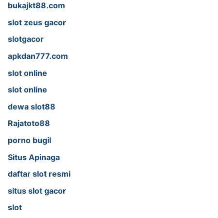
bukajkt88.com
slot zeus gacor
slotgacor
apkdan777.com
slot online
slot online
dewa slot88
Rajatoto88
porno bugil
Situs Apinaga
daftar slot resmi
situs slot gacor
slot