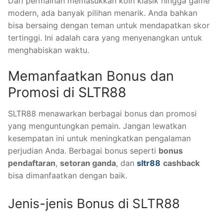
Dari permainan memasukkan koin klasik hingga game
modern, ada banyak pilihan menarik. Anda bahkan
bisa bersaing dengan teman untuk mendapatkan skor
tertinggi. Ini adalah cara yang menyenangkan untuk
menghabiskan waktu.
Memanfaatkan Bonus dan
Promosi di SLTR88
SLTR88 menawarkan berbagai bonus dan promosi
yang menguntungkan pemain. Jangan lewatkan
kesempatan ini untuk meningkatkan pengalaman
perjudian Anda. Berbagai bonus seperti
bonus
pendaftaran
,
setoran ganda
, dan
sltr88
cashback
bisa dimanfaatkan dengan baik.
Jenis-jenis Bonus di SLTR88