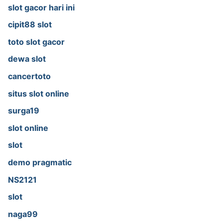
slot gacor hari ini
cipit88 slot
toto slot gacor
dewa slot
cancertoto
situs slot online
surga19
slot online
slot
demo pragmatic
NS2121
slot
naga99