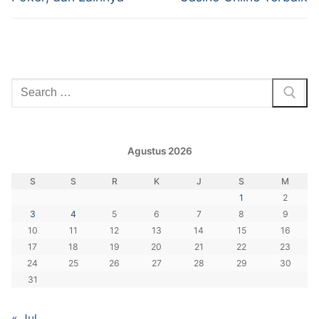
Cari:
Agustus 2026
S
S
R
K
J
S
M
1
2
3
4
5
6
7
8
9
10
11
12
13
14
15
16
17
18
19
20
21
22
23
24
25
26
27
28
29
30
31
« Jul