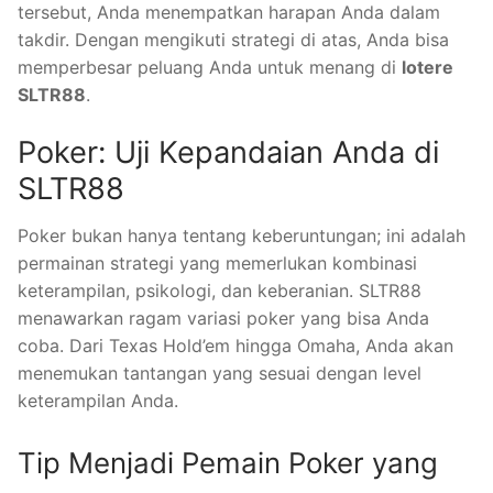
tersebut, Anda menempatkan harapan Anda dalam
takdir. Dengan mengikuti strategi di atas, Anda bisa
memperbesar peluang Anda untuk menang di
lotere
SLTR88
.
Poker: Uji Kepandaian Anda di
SLTR88
Poker bukan hanya tentang keberuntungan; ini adalah
permainan strategi yang memerlukan kombinasi
keterampilan, psikologi, dan keberanian. SLTR88
menawarkan ragam variasi poker yang bisa Anda
coba. Dari Texas Hold’em hingga Omaha, Anda akan
menemukan tantangan yang sesuai dengan level
keterampilan Anda.
Tip Menjadi Pemain Poker yang