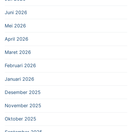
Juni 2026
Mei 2026
April 2026
Maret 2026
Februari 2026
Januari 2026
Desember 2025
November 2025
Oktober 2025