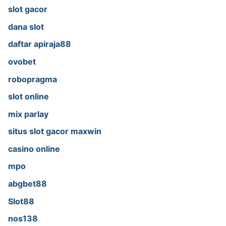
slot gacor
dana slot
daftar apiraja88
ovobet
robopragma
slot online
mix parlay
situs slot gacor maxwin
casino online
mpo
abgbet88
Slot88
nos138