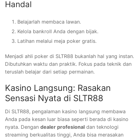
Handal
Belajarlah membaca lawan.
Kelola bankroll Anda dengan bijak.
Latihan melalui meja poker gratis.
Menjadi ahli poker di SLTR88 bukanlah hal yang instan.
Dibutuhkan waktu dan praktik. Fokus pada teknik dan
teruslah belajar dari setiap permainan.
Kasino Langsung: Rasakan
Sensasi Nyata di SLTR88
Di SLTR88, pengalaman kasino langsung membawa
Anda pada kesan luar biasa seperti berada di kasino
nyata. Dengan
dealer profesional
dan teknologi
streaming berkualitas tinggi, Anda bisa merasakan