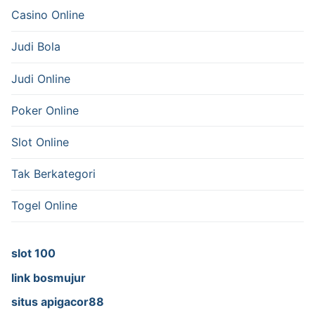
Casino Online
Judi Bola
Judi Online
Poker Online
Slot Online
Tak Berkategori
Togel Online
slot 100
link bosmujur
situs apigacor88