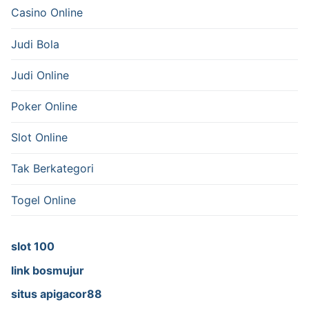
Casino Online
Judi Bola
Judi Online
Poker Online
Slot Online
Tak Berkategori
Togel Online
slot 100
link bosmujur
situs apigacor88