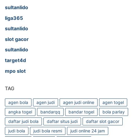
sultanlido
liga365
sultanlido
slot gacor
sultanlido
target4d
mpo slot
TAG
agen bola
agen judi
agen judi online
agen togel
angka togel
bandarqq
bandar togel
bola parlay
daftar judi bola
daftar situs judi
daftar slot gacor
judi bola
judi bola resmi
judi online 24 jam