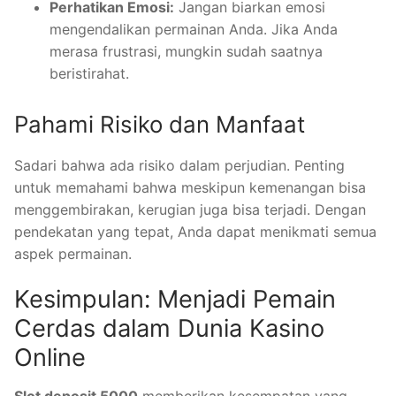
Perhatikan Emosi:
Jangan biarkan emosi
mengendalikan permainan Anda. Jika Anda
merasa frustrasi, mungkin sudah saatnya
beristirahat.
Pahami Risiko dan Manfaat
Sadari bahwa ada risiko dalam perjudian. Penting
untuk memahami bahwa meskipun kemenangan bisa
menggembirakan, kerugian juga bisa terjadi. Dengan
pendekatan yang tepat, Anda dapat menikmati semua
aspek permainan.
Kesimpulan: Menjadi Pemain
Cerdas dalam Dunia Kasino
Online
Slot deposit 5000
memberikan kesempatan yang