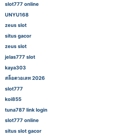
slot777 online
UNYU168
zeus slot
situs gacor
zeus slot
jelas777 slot
kaya303
สล็อตวอเลท 2026
slot777
koi855
tuna787 link login
slot777 online
situs slot gacor