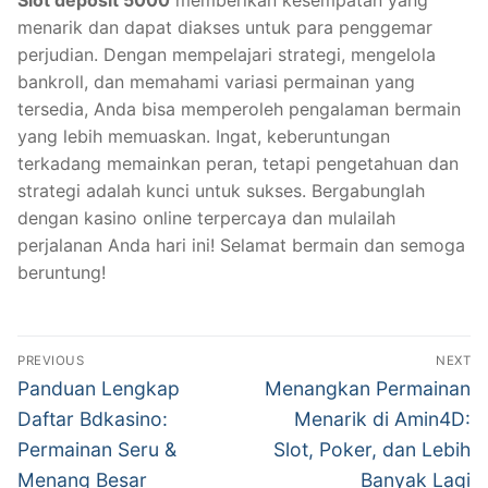
menarik dan dapat diakses untuk para penggemar
perjudian. Dengan mempelajari strategi, mengelola
bankroll, dan memahami variasi permainan yang
tersedia, Anda bisa memperoleh pengalaman bermain
yang lebih memuaskan. Ingat, keberuntungan
terkadang memainkan peran, tetapi pengetahuan dan
strategi adalah kunci untuk sukses. Bergabunglah
dengan kasino online terpercaya dan mulailah
perjalanan Anda hari ini! Selamat bermain dan semoga
beruntung!
Navigasi
PREVIOUS
NEXT
pos
Previous
Next
Panduan Lengkap
Menangkan Permainan
post:
post:
Daftar Bdkasino:
Menarik di Amin4D:
Permainan Seru &
Slot, Poker, dan Lebih
Menang Besar
Banyak Lagi