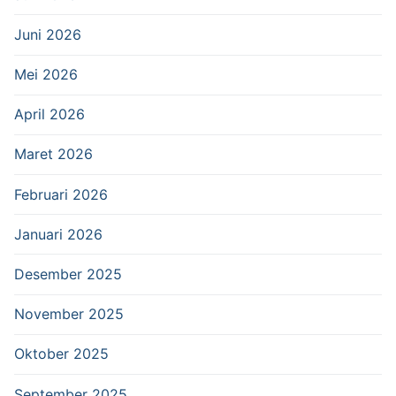
Juni 2026
Mei 2026
April 2026
Maret 2026
Februari 2026
Januari 2026
Desember 2025
November 2025
Oktober 2025
September 2025