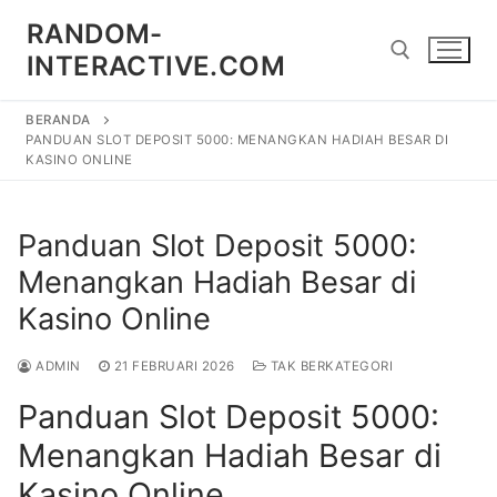
Lompat
RANDOM-
ke
INTERACTIVE.COM
konten
BERANDA
Cari:
PANDUAN SLOT DEPOSIT 5000: MENANGKAN HADIAH BESAR DI
KASINO ONLINE
Panduan Slot Deposit 5000:
Menangkan Hadiah Besar di
Kasino Online
ADMIN
21 FEBRUARI 2026
TAK BERKATEGORI
Panduan Slot Deposit 5000:
Menangkan Hadiah Besar di
Kasino Online