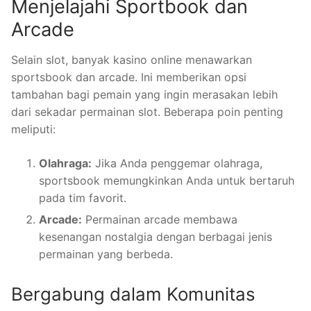
Menjelajahi Sportbook dan
Arcade
Selain slot, banyak kasino online menawarkan
sportsbook dan arcade. Ini memberikan opsi
tambahan bagi pemain yang ingin merasakan lebih
dari sekadar permainan slot. Beberapa poin penting
meliputi:
Olahraga:
Jika Anda penggemar olahraga,
sportsbook memungkinkan Anda untuk bertaruh
pada tim favorit.
Arcade:
Permainan arcade membawa
kesenangan nostalgia dengan berbagai jenis
permainan yang berbeda.
Bergabung dalam Komunitas