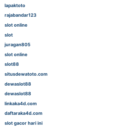
lapaktoto
rajabandar123
slot online
slot
juragan805
slot online
slot88
situsdewatoto.com
dewaslot88
dewaslot88
linkaka4d.com
daftaraka4d.com
slot gacor hari ini