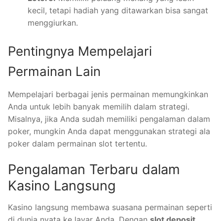
kecil, tetapi hadiah yang ditawarkan bisa sangat
menggiurkan.
Pentingnya Mempelajari
Permainan Lain
Mempelajari berbagai jenis permainan memungkinkan
Anda untuk lebih banyak memilih dalam strategi.
Misalnya, jika Anda sudah memiliki pengalaman dalam
poker, mungkin Anda dapat menggunakan strategi ala
poker dalam permainan slot tertentu.
Pengalaman Terbaru dalam
Kasino Langsung
Kasino langsung membawa suasana permainan seperti
di dunia nyata ke layar Anda. Dengan
slot deposit