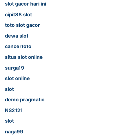
slot gacor hari ini
cipit88 slot
toto slot gacor
dewa slot
cancertoto
situs slot online
surga19
slot online
slot
demo pragmatic
NS2121
slot
naga99