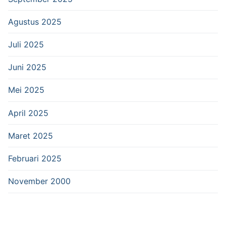
Agustus 2025
Juli 2025
Juni 2025
Mei 2025
April 2025
Maret 2025
Februari 2025
November 2000