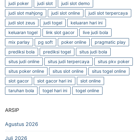
judi poker
judi slot
judi slot demo
judi slot mahjong
judi slot online
judi slot terpercaya
judi slot zeus
judi togel
keluaran hari ini
keluaran togel
link slot gacor
live judi bola
mix parlay
pg soft
poker online
pragmatic play
prediksi bola
prediksi togel
situs judi bola
situs judi online
situs judi terpercaya
situs pkv poker
situs poker online
situs slot online
situs togel online
slot gacor
slot gacor hari ini
slot online
taruhan bola
togel hari ini
togel online
ARSIP
Agustus 2026
Juli 2026