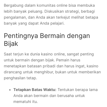
Bergabung dalam komunitas online bisa membuka
lebih banyak peluang. Diskusikan strategi, berbagi
pengalaman, dan Anda akan terkejut melihat betapa
banyak yang dapat Anda pelajari.
Pentingnya Bermain dengan
Bijak
Saat terjun ke dunia kasino online, sangat penting
untuk bermain dengan bijak. Pemain harus
menetapkan batasan pribadi dan harus ingat, kasino
dirancang untuk menghibur, bukan untuk memberikan
penghasilan tetap.
Tetapkan Batas Waktu:
Tentukan berapa lama
Anda akan bermain dan berusaha untuk
mematuhi itu.