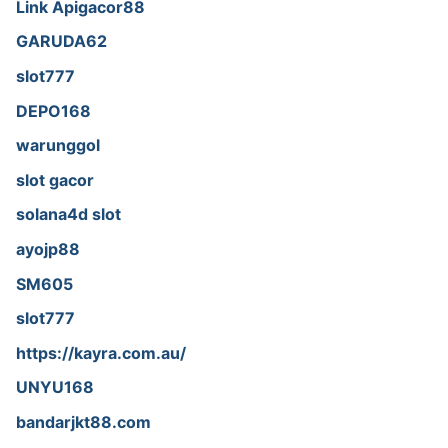
Link Apigacor88
GARUDA62
slot777
DEPO168
warunggol
slot gacor
solana4d slot
ayojp88
SM605
slot777
https://kayra.com.au/
UNYU168
bandarjkt88.com