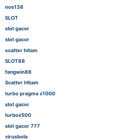
nos138
SLOT
slot gacor
slot gacor
scatter hitam
SLOT88
fangwin88
Scatter Hitam
turbo pragma x1000
slot gacor
turbox500
slot gacor 777
virusbola