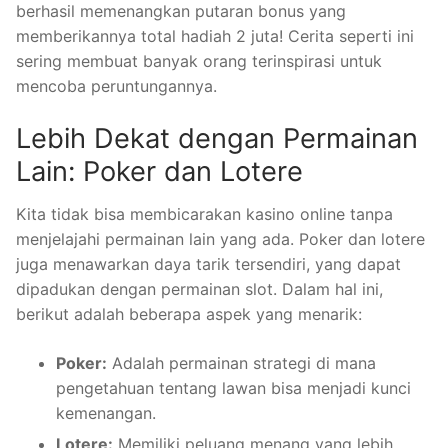
berhasil memenangkan putaran bonus yang
memberikannya total hadiah 2 juta! Cerita seperti ini
sering membuat banyak orang terinspirasi untuk
mencoba peruntungannya.
Lebih Dekat dengan Permainan
Lain: Poker dan Lotere
Kita tidak bisa membicarakan kasino online tanpa
menjelajahi permainan lain yang ada. Poker dan lotere
juga menawarkan daya tarik tersendiri, yang dapat
dipadukan dengan permainan slot. Dalam hal ini,
berikut adalah beberapa aspek yang menarik:
Poker:
Adalah permainan strategi di mana
pengetahuan tentang lawan bisa menjadi kunci
kemenangan.
Lotere:
Memiliki peluang menang yang lebih