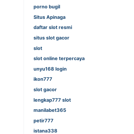
porno bugil
Situs Apinaga
daftar slot resmi
situs slot gacor
slot
slot online terpercaya
unyu168 login
ikon777
slot gacor
lengkap777 slot
manilabet365
petir777
istana338