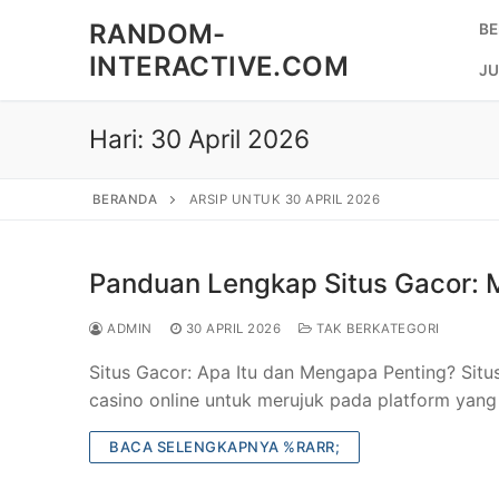
Lompat
RANDOM-
B
ke
INTERACTIVE.COM
konten
JU
Hari:
30 April 2026
BERANDA
ARSIP UNTUK 30 APRIL 2026
Panduan Lengkap Situs Gacor: 
ADMIN
30 APRIL 2026
TAK BERKATEGORI
Situs Gacor: Apa Itu dan Mengapa Penting? Situs
casino online untuk merujuk pada platform ya
BACA SELENGKAPNYA %RARR;