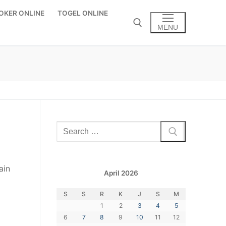
OKER ONLINE
TOGEL ONLINE
MENU
Cari:
Cari:
ain
April 2026
S
S
R
K
J
S
M
1
2
3
4
5
6
7
8
9
10
11
12