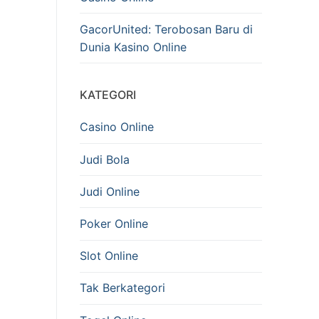
GacorUnited: Terobosan Baru di
Dunia Kasino Online
KATEGORI
Casino Online
Judi Bola
Judi Online
Poker Online
Slot Online
Tak Berkategori