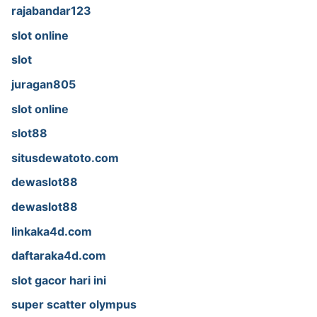
rajabandar123
slot online
slot
juragan805
slot online
slot88
situsdewatoto.com
dewaslot88
dewaslot88
linkaka4d.com
daftaraka4d.com
slot gacor hari ini
super scatter olympus