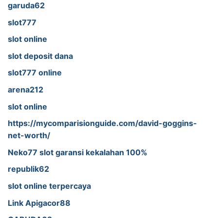
garuda62
slot777
slot online
slot deposit dana
slot777 online
arena212
slot online
https://mycomparisionguide.com/david-goggins-
net-worth/
Neko77 slot garansi kekalahan 100%
republik62
slot online terpercaya
Link Apigacor88