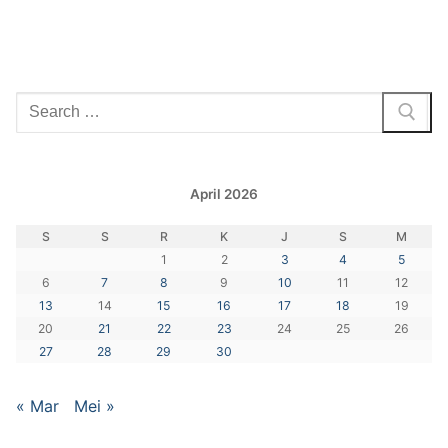
Cari:
April 2026
S
S
R
K
J
S
M
1
2
3
4
5
6
7
8
9
10
11
12
13
14
15
16
17
18
19
20
21
22
23
24
25
26
27
28
29
30
« Mar
Mei »