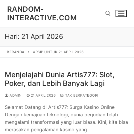
Lompat
RANDOM-
ke
INTERACTIVE.COM
konten
Hari:
21 April 2026
Cari:
BERANDA
ARSIP UNTUK 21 APRIL 2026
Menjelajahi Dunia Artis777: Slot,
Poker, dan Lebih Banyak Lagi
ADMIN
21 APRIL 2026
TAK BERKATEGORI
Selamat Datang di Artis777: Surga Kasino Online
Dengan kemajuan teknologi, dunia perjudian telah
mengalami transformasi yang luar biasa. Kini, kita bisa
merasakan pengalaman kasino yang…