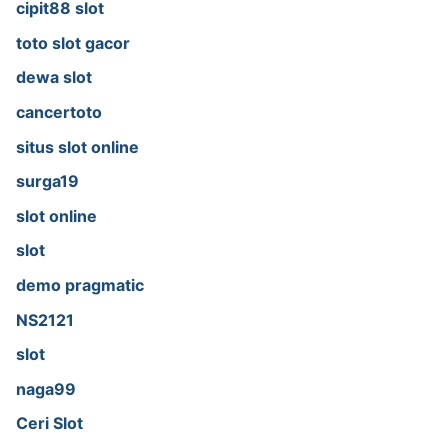
cipit88 slot
toto slot gacor
dewa slot
cancertoto
situs slot online
surga19
slot online
slot
demo pragmatic
NS2121
slot
naga99
Ceri Slot