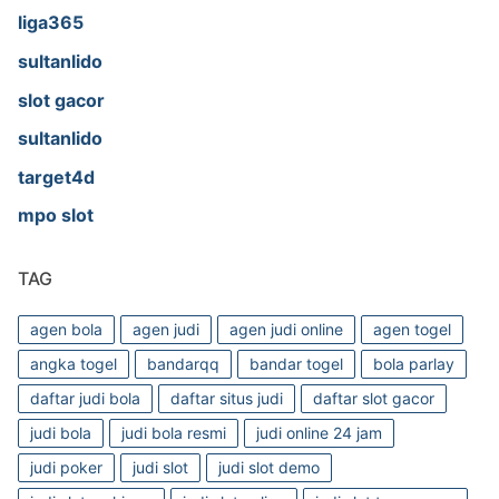
liga365
sultanlido
slot gacor
sultanlido
target4d
mpo slot
TAG
agen bola
agen judi
agen judi online
agen togel
angka togel
bandarqq
bandar togel
bola parlay
daftar judi bola
daftar situs judi
daftar slot gacor
judi bola
judi bola resmi
judi online 24 jam
judi poker
judi slot
judi slot demo