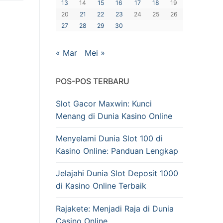
13
14
15
16
17
18
19
20
21
22
23
24
25
26
27
28
29
30
« Mar
Mei »
POS-POS TERBARU
Slot Gacor Maxwin: Kunci
Menang di Dunia Kasino Online
Menyelami Dunia Slot 100 di
Kasino Online: Panduan Lengkap
Jelajahi Dunia Slot Deposit 1000
di Kasino Online Terbaik
Rajakete: Menjadi Raja di Dunia
Casino Online