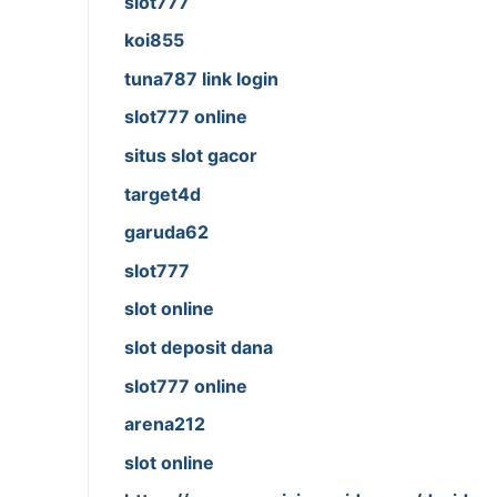
slot777
koi855
tuna787 link login
slot777 online
situs slot gacor
target4d
garuda62
slot777
slot online
slot deposit dana
slot777 online
arena212
slot online