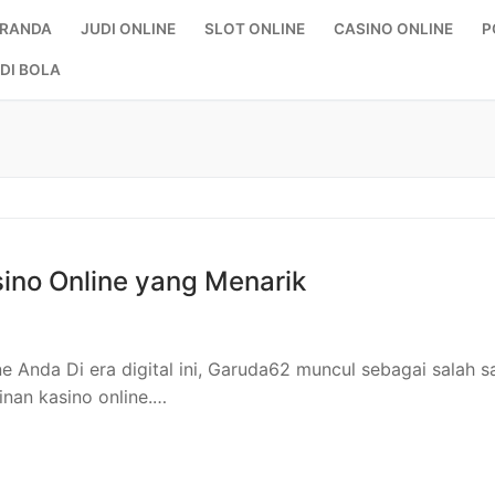
ERANDA
JUDI ONLINE
SLOT ONLINE
CASINO ONLINE
P
DI BOLA
ino Online yang Menarik
 Anda Di era digital ini, Garuda62 muncul sebagai salah s
nan kasino online.…