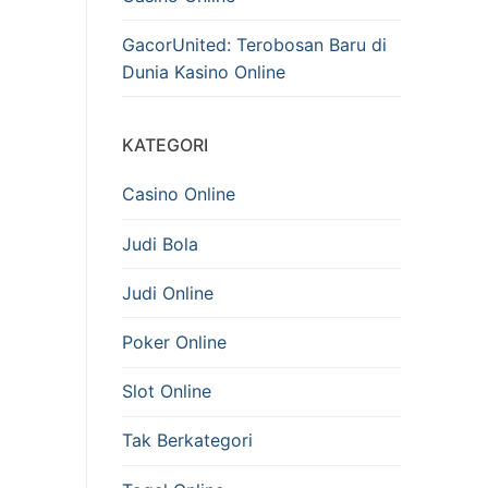
GacorUnited: Terobosan Baru di
Dunia Kasino Online
KATEGORI
Casino Online
Judi Bola
Judi Online
Poker Online
Slot Online
Tak Berkategori