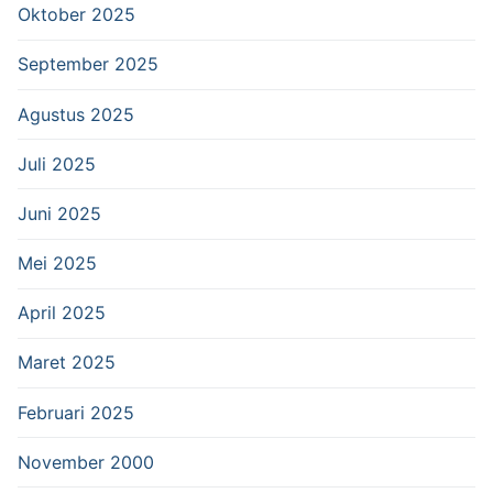
Oktober 2025
September 2025
Agustus 2025
Juli 2025
Juni 2025
Mei 2025
April 2025
Maret 2025
Februari 2025
November 2000