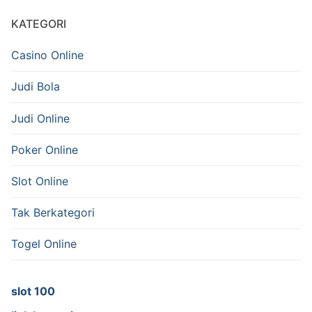
KATEGORI
Casino Online
Judi Bola
Judi Online
Poker Online
Slot Online
Tak Berkategori
Togel Online
slot 100