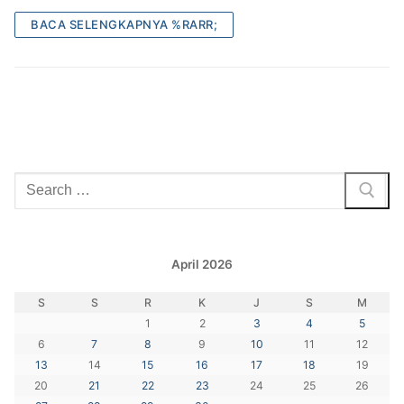
BACA SELENGKAPNYA %RARR;
Cari:
April 2026
S
S
R
K
J
S
M
1
2
3
4
5
6
7
8
9
10
11
12
13
14
15
16
17
18
19
20
21
22
23
24
25
26