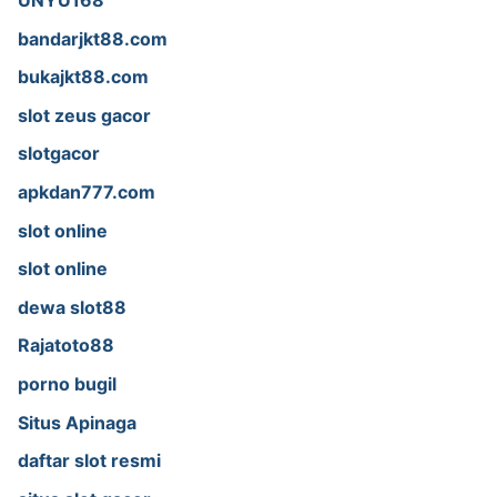
UNYU168
bandarjkt88.com
bukajkt88.com
slot zeus gacor
slotgacor
apkdan777.com
slot online
slot online
dewa slot88
Rajatoto88
porno bugil
Situs Apinaga
daftar slot resmi