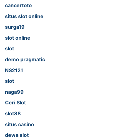
cancertoto
situs slot online
surga19
slot online
slot
demo pragmatic
NS2121
slot
naga99
Ceri Slot
slot88
situs casino
dewa slot