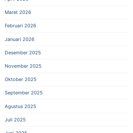
Maret 2026
Februari 2026
Januari 2026
Desember 2025
November 2025
Oktober 2025
September 2025
Agustus 2025
Juli 2025
Juni 2025