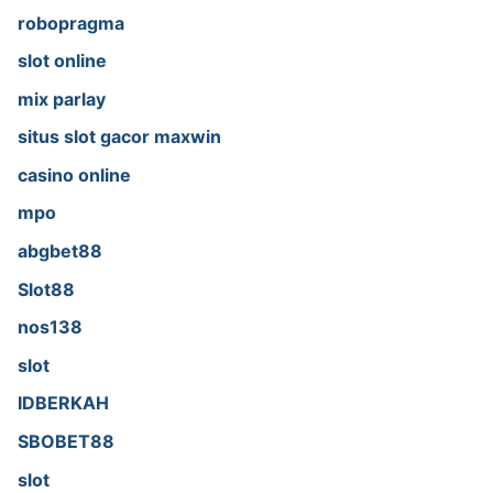
robopragma
slot online
mix parlay
situs slot gacor maxwin
casino online
mpo
abgbet88
Slot88
nos138
slot
IDBERKAH
SBOBET88
slot