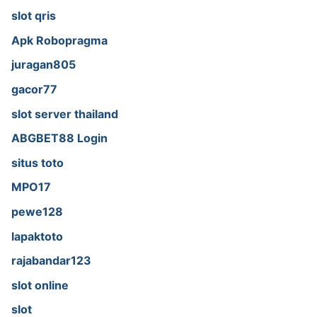
slot qris
Apk Robopragma
juragan805
gacor77
slot server thailand
ABGBET88 Login
situs toto
MPO17
pewe128
lapaktoto
rajabandar123
slot online
slot