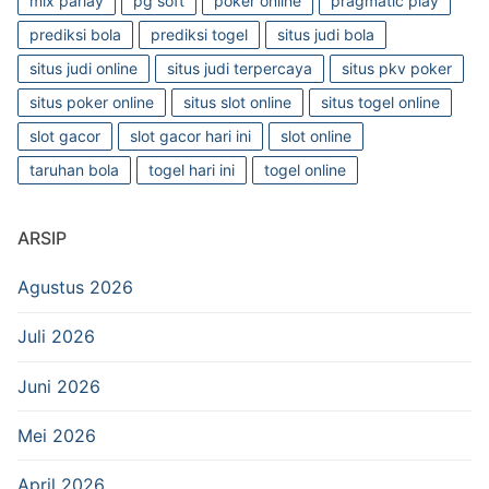
mix parlay
pg soft
poker online
pragmatic play
prediksi bola
prediksi togel
situs judi bola
situs judi online
situs judi terpercaya
situs pkv poker
situs poker online
situs slot online
situs togel online
slot gacor
slot gacor hari ini
slot online
taruhan bola
togel hari ini
togel online
ARSIP
Agustus 2026
Juli 2026
Juni 2026
Mei 2026
April 2026