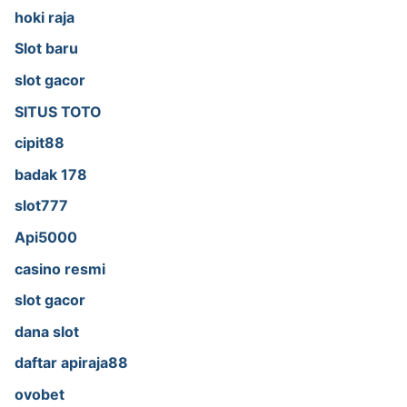
hoki raja
Slot baru
slot gacor
SITUS TOTO
cipit88
badak 178
slot777
Api5000
casino resmi
slot gacor
dana slot
daftar apiraja88
ovobet