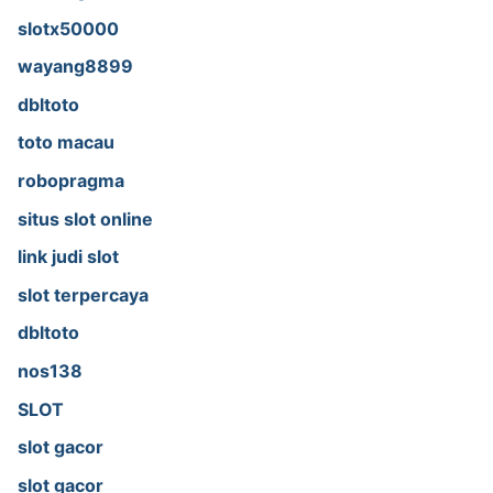
slotx50000
wayang8899
dbltoto
toto macau
robopragma
situs slot online
link judi slot
slot terpercaya
dbltoto
nos138
SLOT
slot gacor
slot gacor