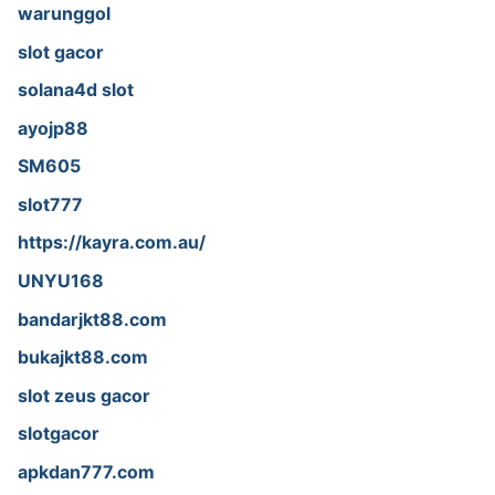
warunggol
slot gacor
solana4d slot
ayojp88
SM605
slot777
https://kayra.com.au/
UNYU168
bandarjkt88.com
bukajkt88.com
slot zeus gacor
slotgacor
apkdan777.com