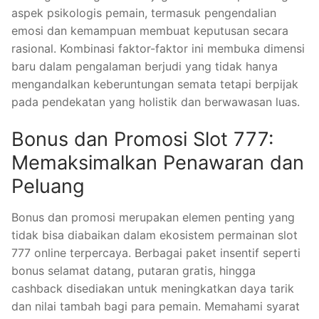
aspek psikologis pemain, termasuk pengendalian
emosi dan kemampuan membuat keputusan secara
rasional. Kombinasi faktor-faktor ini membuka dimensi
baru dalam pengalaman berjudi yang tidak hanya
mengandalkan keberuntungan semata tetapi berpijak
pada pendekatan yang holistik dan berwawasan luas.
Bonus dan Promosi Slot 777:
Memaksimalkan Penawaran dan
Peluang
Bonus dan promosi merupakan elemen penting yang
tidak bisa diabaikan dalam ekosistem permainan slot
777 online terpercaya. Berbagai paket insentif seperti
bonus selamat datang, putaran gratis, hingga
cashback disediakan untuk meningkatkan daya tarik
dan nilai tambah bagi para pemain. Memahami syarat