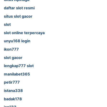
daftar slot resmi
situs slot gacor
slot
slot online terpercaya
unyu168 login
ikon777
slot gacor
lengkap777 slot
manilabet365
petir777
istana338
badak178