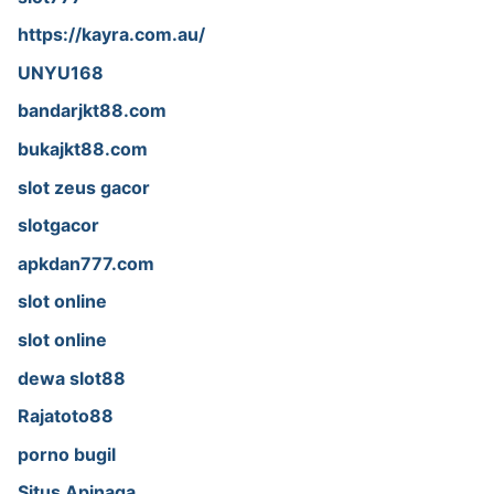
https://kayra.com.au/
UNYU168
bandarjkt88.com
bukajkt88.com
slot zeus gacor
slotgacor
apkdan777.com
slot online
slot online
dewa slot88
Rajatoto88
porno bugil
Situs Apinaga