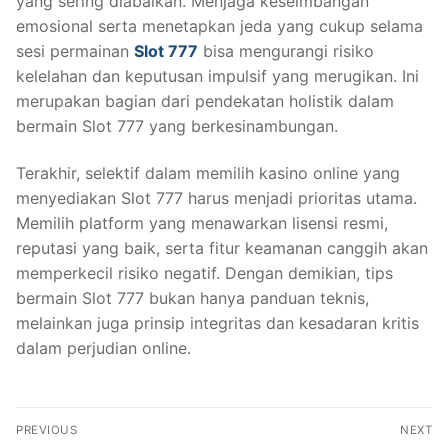
yang sering diabaikan. Menjaga keseimbangan
emosional serta menetapkan jeda yang cukup selama
sesi permainan
Slot 777
bisa mengurangi risiko
kelelahan dan keputusan impulsif yang merugikan. Ini
merupakan bagian dari pendekatan holistik dalam
bermain Slot 777 yang berkesinambungan.
Terakhir, selektif dalam memilih kasino online yang
menyediakan Slot 777 harus menjadi prioritas utama.
Memilih platform yang menawarkan lisensi resmi,
reputasi yang baik, serta fitur keamanan canggih akan
memperkecil risiko negatif. Dengan demikian, tips
bermain Slot 777 bukan hanya panduan teknis,
melainkan juga prinsip integritas dan kesadaran kritis
dalam perjudian online.
Navigasi
PREVIOUS
NEXT