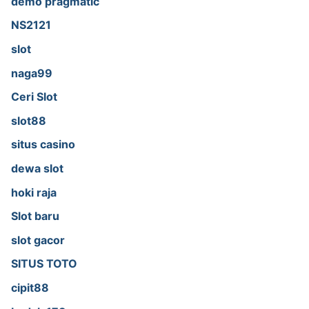
demo pragmatic
NS2121
slot
naga99
Ceri Slot
slot88
situs casino
dewa slot
hoki raja
Slot baru
slot gacor
SITUS TOTO
cipit88