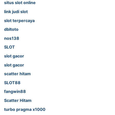
situs slot online
link judi slot
slot terpercaya
dbltoto
nos138
SLOT
slot gacor
slot gacor
scatter hitam
SLOT88
fangwin88
Scatter Hitam
turbo pragma x1000