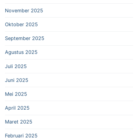
November 2025
Oktober 2025
September 2025
Agustus 2025
Juli 2025
Juni 2025
Mei 2025
April 2025
Maret 2025
Februari 2025