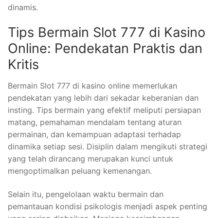
dinamis.
Tips Bermain Slot 777 di Kasino
Online: Pendekatan Praktis dan
Kritis
Bermain Slot 777 di kasino online memerlukan
pendekatan yang lebih dari sekadar keberanian dan
insting. Tips bermain yang efektif meliputi persiapan
matang, pemahaman mendalam tentang aturan
permainan, dan kemampuan adaptasi terhadap
dinamika setiap sesi. Disiplin dalam mengikuti strategi
yang telah dirancang merupakan kunci untuk
mengoptimalkan peluang kemenangan.
Selain itu, pengelolaan waktu bermain dan
pemantauan kondisi psikologis menjadi aspek penting