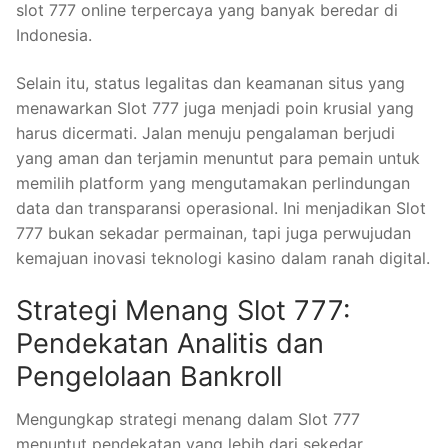
slot 777 online terpercaya yang banyak beredar di
Indonesia.
Selain itu, status legalitas dan keamanan situs yang
menawarkan Slot 777 juga menjadi poin krusial yang
harus dicermati. Jalan menuju pengalaman berjudi
yang aman dan terjamin menuntut para pemain untuk
memilih platform yang mengutamakan perlindungan
data dan transparansi operasional. Ini menjadikan Slot
777 bukan sekadar permainan, tapi juga perwujudan
kemajuan inovasi teknologi kasino dalam ranah digital.
Strategi Menang Slot 777:
Pendekatan Analitis dan
Pengelolaan Bankroll
Mengungkap strategi menang dalam Slot 777
menuntut pendekatan yang lebih dari sekedar