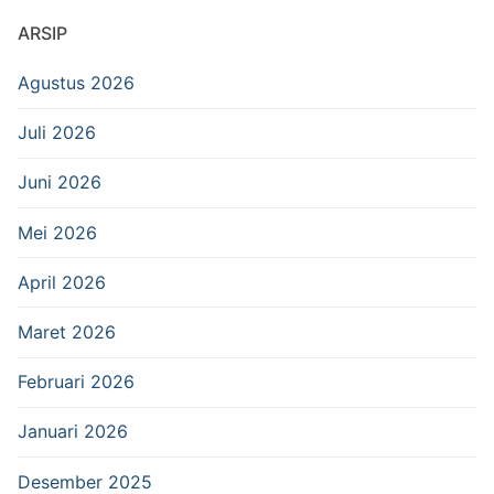
ARSIP
Agustus 2026
Juli 2026
Juni 2026
Mei 2026
April 2026
Maret 2026
Februari 2026
Januari 2026
Desember 2025