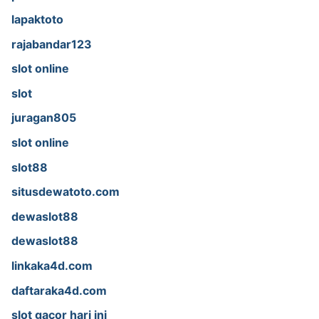
lapaktoto
rajabandar123
slot online
slot
juragan805
slot online
slot88
situsdewatoto.com
dewaslot88
dewaslot88
linkaka4d.com
daftaraka4d.com
slot gacor hari ini