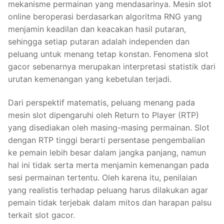
mekanisme permainan yang mendasarinya. Mesin slot
online beroperasi berdasarkan algoritma RNG yang
menjamin keadilan dan keacakan hasil putaran,
sehingga setiap putaran adalah independen dan
peluang untuk menang tetap konstan. Fenomena slot
gacor sebenarnya merupakan interpretasi statistik dari
urutan kemenangan yang kebetulan terjadi.
Dari perspektif matematis, peluang menang pada
mesin slot dipengaruhi oleh Return to Player (RTP)
yang disediakan oleh masing-masing permainan. Slot
dengan RTP tinggi berarti persentase pengembalian
ke pemain lebih besar dalam jangka panjang, namun
hal ini tidak serta merta menjamin kemenangan pada
sesi permainan tertentu. Oleh karena itu, penilaian
yang realistis terhadap peluang harus dilakukan agar
pemain tidak terjebak dalam mitos dan harapan palsu
terkait slot gacor.