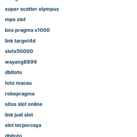
super scatter olympus
mpo slot
bos pragma x1000
link target4d
slotx50000
wayang8899
dbltoto
toto macau
robopragma
situs slot online
link judi slot
slot terpercaya
dbltoto