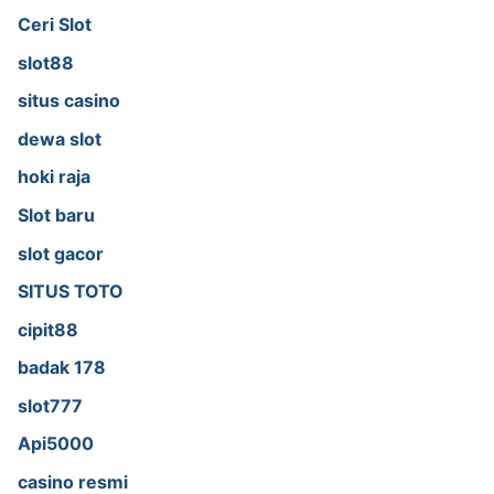
Ceri Slot
slot88
situs casino
dewa slot
hoki raja
Slot baru
slot gacor
SITUS TOTO
cipit88
badak 178
slot777
Api5000
casino resmi