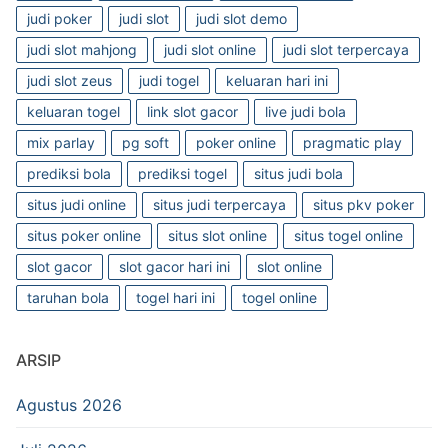
judi poker
judi slot
judi slot demo
judi slot mahjong
judi slot online
judi slot terpercaya
judi slot zeus
judi togel
keluaran hari ini
keluaran togel
link slot gacor
live judi bola
mix parlay
pg soft
poker online
pragmatic play
prediksi bola
prediksi togel
situs judi bola
situs judi online
situs judi terpercaya
situs pkv poker
situs poker online
situs slot online
situs togel online
slot gacor
slot gacor hari ini
slot online
taruhan bola
togel hari ini
togel online
ARSIP
Agustus 2026